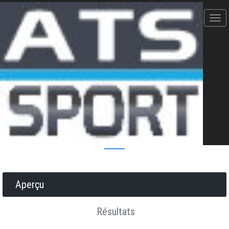
La Jalabert - 17/09/2023
LA LAURENT - 150 kms D+2750
Donner votre avis
Erratum
Partager
Aperçu
Résultats