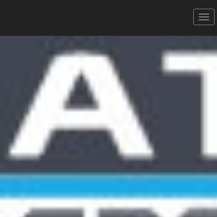
Canicross des Garrigues -
04/02/2023
Benjamins
Donner votre avis
Erratum
Partager
Aperçu