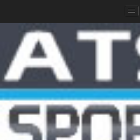
La Casartelli - 03/09/2023
La Marco VAE 58,7 (1165m D+)
Donner votre avis
Erratum
Partager
Aperçu
Résultats