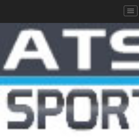
TRAIL MIREVAL - 05/02/2023
17 km - La Gardiole
Donner votre avis
Erratum
Partager
Aperçu
Résultats