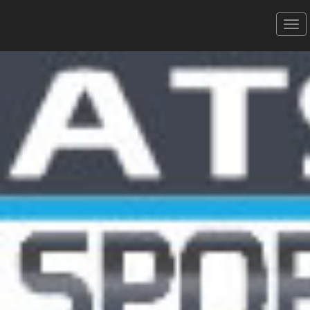
Semi-Marathon de SETE -
17/09/2023
le 5KM
Donner votre avis
Erratum
Partager
Aperçu