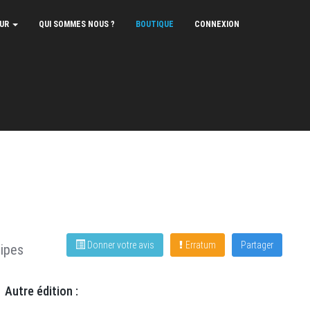
EUR
QUI SOMMES NOUS ?
BOUTIQUE
CONNEXION
Donner votre avis
Erratum
Partager
ipes
Autre édition :