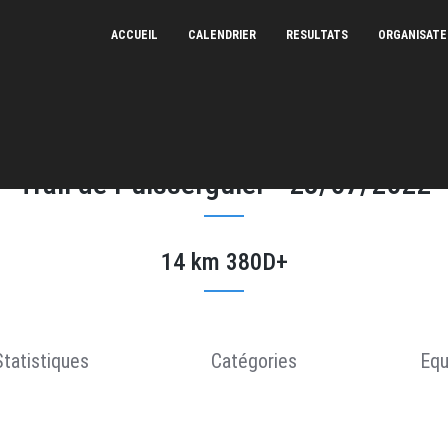
ACCUEIL
CALENDRIER
RESULTATS
ORGANISAT
Trail de Puisserguier - 23/07/2022
14 km 380D+
Statistiques
Catégories
Equ