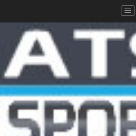
Echappée Viassoise 2022 -
25/09/2022
11 km
Donner votre avis
Erratum
Partager
Aperçu