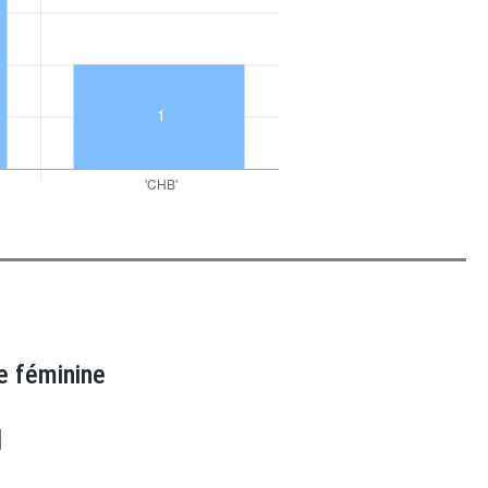
e féminine
N