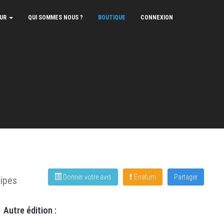
EUR
QUI SOMMES NOUS ?
BOUTIQUE
CONNEXION
Donner votre avis
Erratum
Partager
ipes
Autre édition :