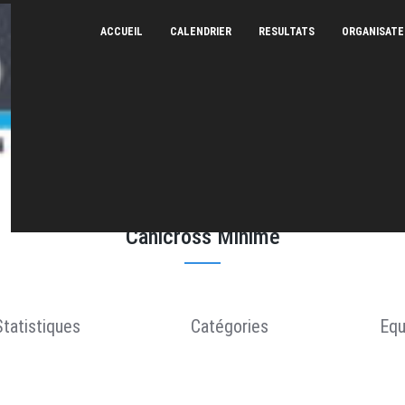
ACCUEIL
CALENDRIER
RESULTATS
ORGANISAT
Canicross de Vauvert - 12/03/2022
Canicross Minime
Statistiques
Catégories
Equ