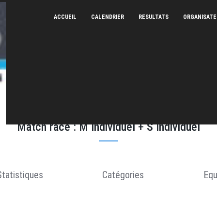
ACCUEIL
CALENDRIER
RESULTATS
ORGANISAT
Triathlon de Béziers - 26/06/2022
Match race : M Individuel + S Individuel
Statistiques
Catégories
Equ