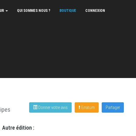
EUR
QUI SOMMES NOUS ?
BOUTIQUE
CONNEXION
Donner votre avis
Erratum
Partager
ipes
Autre édition :