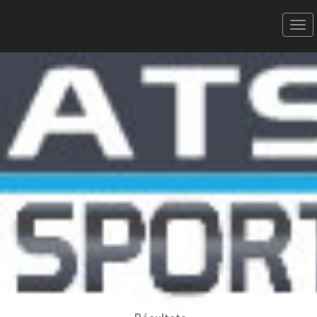
La Claudio Chiappucci -
02/06/2018
La EL DIABLO 103 Km
Donner votre avis
Erratum
Partager
Aperçu