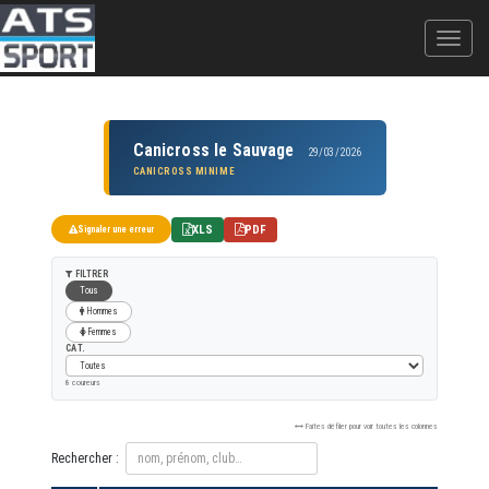
Canicross le Sauvage
29/03/2026
CANICROSS MINIME
XLS
PDF
Signaler une erreur
FILTRER
Tous
Hommes
Femmes
CAT.
8 coureurs
Faites défiler pour voir toutes les colonnes
Rechercher :