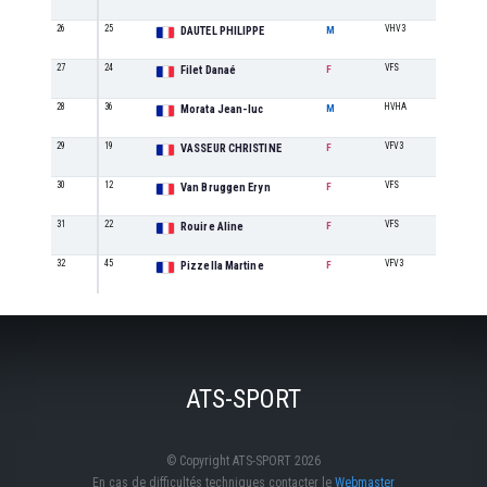
26
25
VHV3
3
DAUTEL PHILIPPE
M
27
24
VFS
7
Filet Danaé
F
28
36
HVHA
1
Morata Jean-luc
M
29
19
VFV3
1
VASSEUR CHRISTINE
F
30
12
VFS
8
Van Bruggen Eryn
F
31
22
VFS
9
Rouire Aline
F
32
45
VFV3
2
Pizzella Martine
F
ATS-SPORT
© Copyright ATS-SPORT 2026
En cas de difficultés techniques contacter le
Webmaster