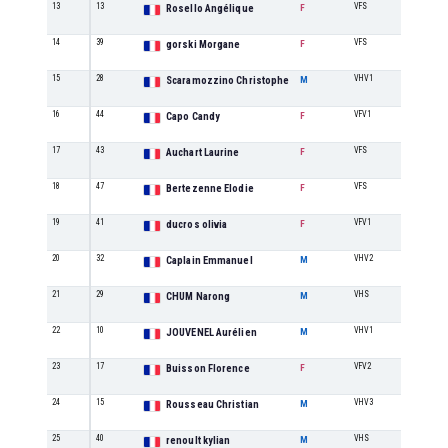
13
13
VFS
3
Rosello Angélique
F
14
39
VFS
4
gorski Morgane
F
15
28
VHV1
4
Scaramozzino Christophe
M
16
44
VFV1
2
Capo Candy
F
17
43
VFS
5
Auchart Laurine
F
18
47
VFS
6
Bertezenne Elodie
F
19
41
VFV1
3
ducros olivia
F
20
32
VHV2
3
Caplain Emmanuel
M
21
29
VHS
3
CHUM Narong
M
22
10
VHV1
5
JOUVENEL Aurélien
M
23
17
VFV2
2
Buisson Florence
F
24
15
VHV3
2
Rousseau Christian
M
25
40
VHS
4
renoult kylian
M