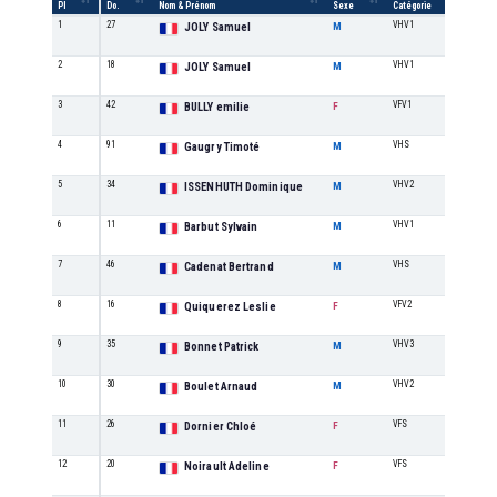
Pl
Do.
Nom & Prénom
Sexe
Catégorie
/cat
1
27
VHV1
1
JOLY Samuel
M
2
18
VHV1
2
JOLY Samuel
M
3
42
VFV1
1
BULLY emilie
F
4
91
VHS
1
Gaugry Timoté
M
5
34
VHV2
1
ISSENHUTH Dominique
M
6
11
VHV1
3
Barbut Sylvain
M
7
46
VHS
2
Cadenat Bertrand
M
8
16
VFV2
1
Quiquerez Leslie
F
9
35
VHV3
1
Bonnet Patrick
M
10
30
VHV2
2
Boulet Arnaud
M
11
26
VFS
1
Dornier Chloé
F
12
20
VFS
2
Noirault Adeline
F