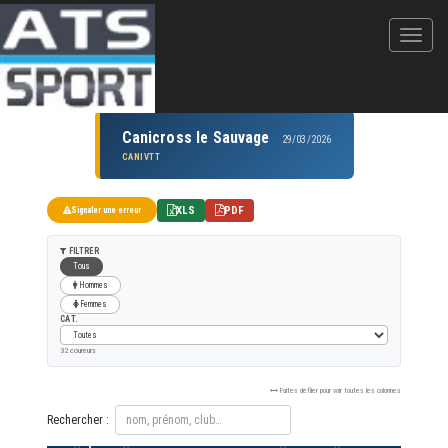
Canicross le Sauvage
29/03/2026
CANIVTT
XLS
PDF
Signaler une erreur
FILTRER
Tous
Hommes
Femmes
CAT.
32 coureurs
Faites défiler pour voir toutes les colonnes
Rechercher :