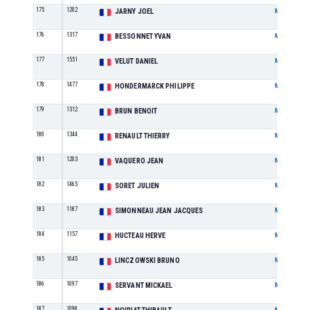
175
1202
JARNY JOEL
M
176
1317
BESSONNET YVAN
M
177
1551
VELUT DANIEL
M
178
1477
HONDERMARCK PHILIPPE
M
179
1312
BRUN BENOIT
M
180
1344
RENAULT THIERRY
M
181
1203
VAQUERO JEAN
M
182
1465
SORET JULIEN
M
183
1187
SIMONNEAU JEAN JACQUES
M
184
1157
HUCTEAU HERVE
M
185
1045
LINCZOWSKI BRUNO
M
186
1097
SERVANT MICKAEL
M
187
1098
M