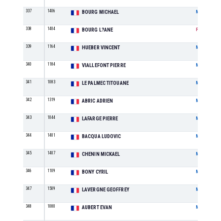
337
1406
BOURG MICHAEL
M
338
1404
BOURG L?ANE
F
339
1164
HUEBER VINCENT
M
340
1184
VIALLEFONT PIERRE
M
341
1083
LE PALMEC TITOUANE
M
342
1319
ABRIC ADRIEN
M
343
1044
LAFARGE PIERRE
M
344
1401
BACQUA LUDOVIC
M
345
1407
CHENIN MICKAEL
M
346
1109
BONY CYRIL
M
347
1509
LAVERGNE GEOFFREY
M
348
1080
AUBERT EVAN
M