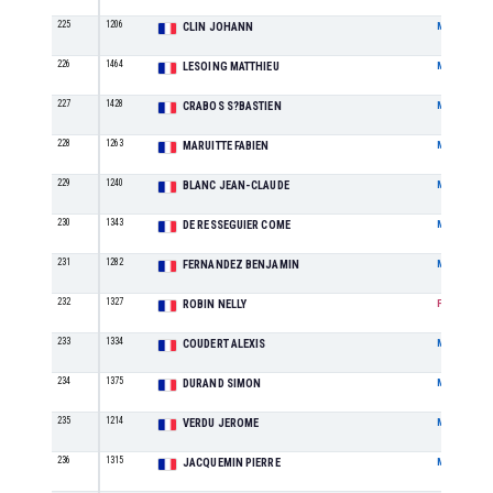
225
1206
CLIN JOHANN
M
226
1464
LESOING MATTHIEU
M
227
1428
CRABOS S?BASTIEN
M
228
1263
MARUITTE FABIEN
M
229
1240
BLANC JEAN-CLAUDE
M
230
1343
DE RESSEGUIER COME
M
231
1282
FERNANDEZ BENJAMIN
M
232
1327
ROBIN NELLY
F
233
1334
COUDERT ALEXIS
M
234
1375
DURAND SIMON
M
235
1214
VERDU JEROME
M
236
1315
JACQUEMIN PIERRE
M