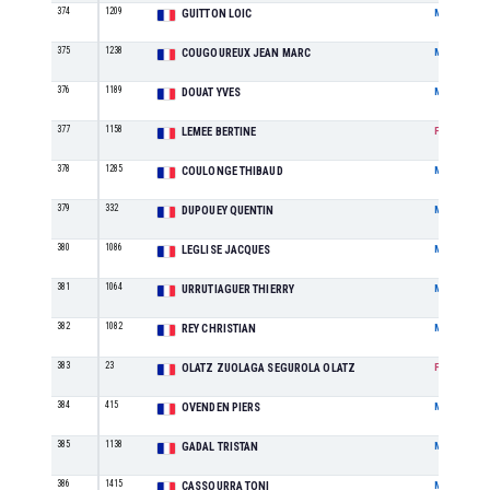
374
1209
GUITTON LOIC
M
375
1238
COUGOUREUX JEAN MARC
M
376
1189
DOUAT YVES
M
377
1158
LEMEE BERTINE
F
378
1285
COULONGE THIBAUD
M
379
332
DUPOUEY QUENTIN
M
380
1086
LEGLISE JACQUES
M
381
1064
URRUTIAGUER THIERRY
M
382
1082
REY CHRISTIAN
M
383
23
OLATZ ZUOLAGA SEGUROLA OLATZ
F
384
415
OVENDEN PIERS
M
385
1138
GADAL TRISTAN
M
386
1415
CASSOURRA TONI
M