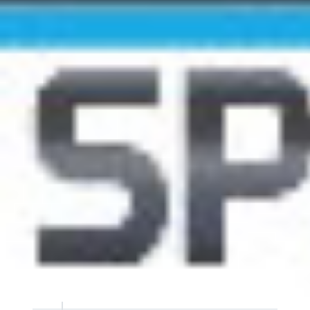
Pl
Do.
Nom & Prénom
Sexe
1
1550
JONDREVILLE JONATHAN
M
2
1403
THIBAULT JEAN-DENIS
M
3
1433
CHAN TSIN ROMAIN
M
4
1556
FOUQUET PIERRE
M
5
1557
RIVET ADRIEN
M
6
1320
DUBOUILH FRAN?OIS
M
7
1392
MONTULET JULIEN
M
8
1473
MIQUEL VICTOR
M
9
1526
BOUSQUET MAXIME
M
10
1503
POULOT SAMUEL
M
11
1508
SALGADO MATHIAS
M
12
1114
DESMIER VINCENT-ALEXANDRE
M