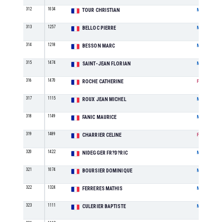
312
1034
TOUR CHRISTIAN
M
313
1257
BELLOC PIERRE
M
314
1218
BESSON MARC
M
315
1474
SAINT-JEAN FLORIAN
M
316
1470
ROCHE CATHERINE
F
317
1115
ROUX JEAN MICHEL
M
318
1149
FANIC MAURICE
M
319
1489
CHARRIER CELINE
F
320
1422
NIDEGGER FR?D?RIC
M
321
1074
BOURSIER DOMINIQUE
M
322
1324
FERRERES MATHIS
M
323
1111
CULERIER BAPTISTE
M