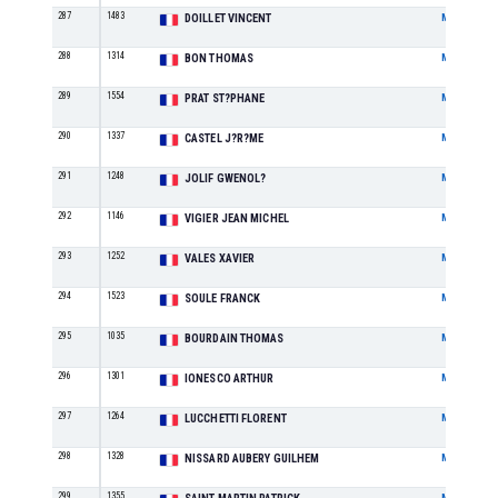
287
1483
DOILLET VINCENT
M
288
1314
BON THOMAS
M
289
1554
PRAT ST?PHANE
M
290
1337
CASTEL J?R?ME
M
291
1248
JOLIF GWENOL?
M
292
1146
VIGIER JEAN MICHEL
M
293
1252
VALES XAVIER
M
294
1523
SOULE FRANCK
M
295
1035
BOURDAIN THOMAS
M
296
1301
IONESCO ARTHUR
M
297
1264
LUCCHETTI FLORENT
M
298
1328
NISSARD AUBERY GUILHEM
M
299
1355
M