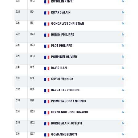
324
1112
ROSOLIN R?MY
M
325
1094
RICARD ALAIN
M
326
1461
GONCALVES CHRISTIAN
M
327
1533
BONIN PHILIPPE
M
328
1093
PLOT PHILIPPE
M
329
1103
POUPINET OLIVIER
M
330
1089
DAVID ILAN
M
331
1210
GUYOT YANNICK
M
332
1009
BARRAILL? PHILIPPE
M
333
1299
PRIMICIA JOS? ANTONIO
M
334
1223
HERNANDO JOSE IGNACIO
M
335
1472
BORDE ALAIN JOSEPH
M
336
1267
GOMANNE BENO?T
M