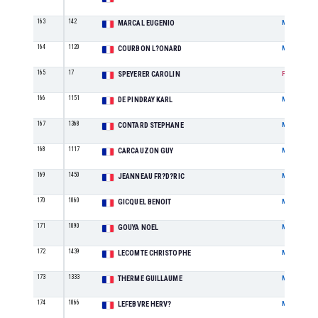
163
142
MARCAL EUGENIO
M
164
1120
COURBON L?ONARD
M
165
17
SPEYERER CAROLIN
F
166
1151
DE PINDRAY KARL
M
167
1368
CONTARD STEPHANE
M
168
1117
CARCAUZON GUY
M
169
1450
JEANNEAU FR?D?RIC
M
170
1060
GICQUEL BENOIT
M
171
1090
GOUYA NOEL
M
172
1439
LECOMTE CHRISTOPHE
M
173
1333
THERME GUILLAUME
M
174
1066
LEFEBVRE HERV?
M