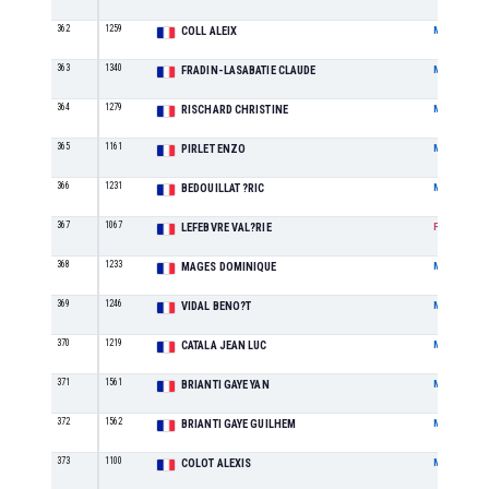
362
1259
COLL ALEIX
M
363
1340
FRADIN-LASABATIE CLAUDE
M
364
1279
RISCHARD CHRISTINE
M
365
1161
PIRLET ENZO
M
366
1231
BEDOUILLAT ?RIC
M
367
1067
LEFEBVRE VAL?RIE
F
368
1233
MAGES DOMINIQUE
M
369
1246
VIDAL BENO?T
M
370
1219
CATALA JEAN LUC
M
371
1561
BRIANTI GAYE YAN
M
372
1562
BRIANTI GAYE GUILHEM
M
373
1100
COLOT ALEXIS
M