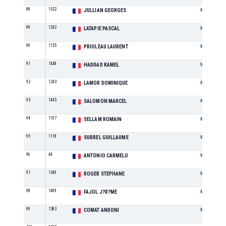
88
1522
JULLIAN GEORGES
M
89
1242
LATAPIE PASCAL
M
90
1155
PRIOLEAU LAURENT
M
91
1448
HADDAD KAMEL
M
92
1243
LAMOR DOMINIQUE
M
93
1445
SALOMON MARCEL
M
94
1107
SELLAM ROMAIN
M
95
1118
SURREL GUILLAUME
M
96
44
ANTONIO CARMELO
M
97
1349
ROGER STEPHANE
M
98
1409
FAJOL J?R?ME
M
99
1383
COMAT ANDONI
M