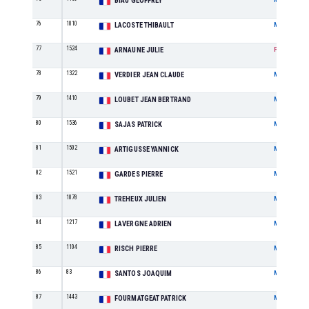
BIAU GEOFFREY
76
1010
LACOSTE THIBAULT
M
77
1524
ARNAUNE JULIE
F
78
1322
VERDIER JEAN CLAUDE
M
79
1410
LOUBET JEAN BERTRAND
M
80
1536
SAJAS PATRICK
M
81
1502
ARTIGUSSE YANNICK
M
82
1521
GARDES PIERRE
M
83
1078
TREHEUX JULIEN
M
84
1217
LAVERGNE ADRIEN
M
85
1104
RISCH PIERRE
M
86
83
SANTOS JOAQUIM
M
87
1443
FOURMATGEAT PATRICK
M