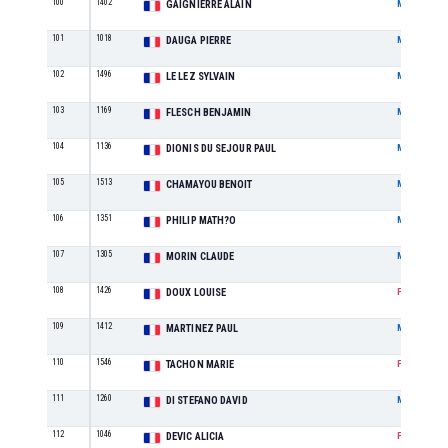
100
1402
GAIGNIERRE ALAIN
M
101
1018
DAUGA PIERRE
M
102
1496
LE LEZ SYLVAIN
M
103
1169
FLESCH BENJAMIN
M
104
1136
DIONIS DU SEJOUR PAUL
M
105
1513
CHAMAYOU BENOIT
M
106
1351
PHILIP MATH?O
M
107
1305
MORIN CLAUDE
M
108
1426
DOUX LOUISE
F
109
1412
MARTINEZ PAUL
M
110
1546
TACHON MARIE
F
111
1260
DI STEFANO DAVID
M
112
1046
DEVIC ALICIA
F