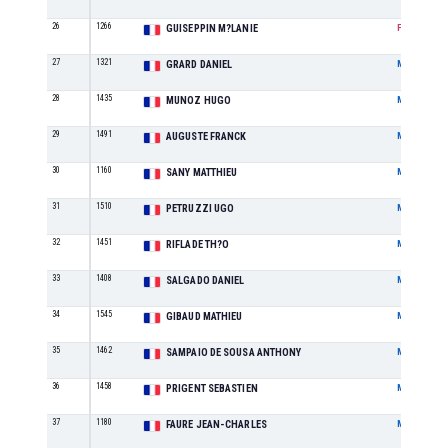
26
1266
GUISEPPIN M?LANIE
F
27
1321
GRARD DANIEL
M
28
1435
MUNOZ HUGO
M
29
1491
AUGUSTE FRANCK
M
30
1160
SANY MATTHIEU
M
31
1510
PETRUZZI UGO
M
32
1451
RIFLADE TH?O
M
33
1408
SALGADO DANIEL
M
34
1545
GIBAUD MATHIEU
M
35
1462
SAMPAIO DE SOUSA ANTHONY
M
36
1458
PRIGENT SEBASTIEN
M
37
1180
FAURE JEAN-CHARLES
M