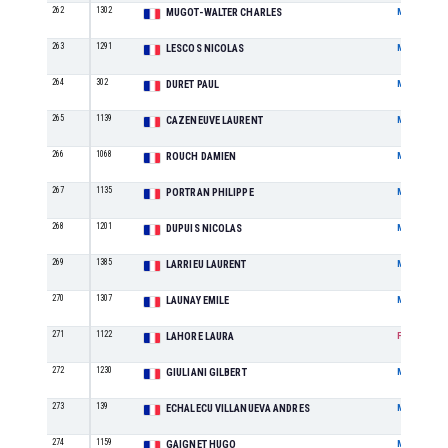
262
1302
MUGOT-WALTER CHARLES
M
263
1291
LESCOS NICOLAS
M
264
302
DURET PAUL
M
265
1139
CAZENEUVE LAURENT
M
266
1068
ROUCH DAMIEN
M
267
1135
PORTRAN PHILIPPE
M
268
1201
DUPUIS NICOLAS
M
269
1385
LARRIEU LAURENT
M
270
1307
LAUNAY EMILE
M
271
1122
LAHORE LAURA
F
272
1230
GIULIANI GILBERT
M
273
139
ECHALECU VILLANUEVA ANDRES
M
274
1159
GAIGNET HUGO
M