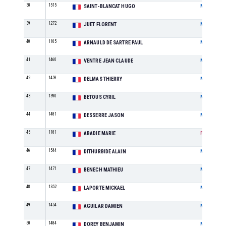
38
1515
SAINT-BLANCAT HUGO
M
39
1272
JUET FLORENT
M
40
1105
ARNAULD DE SARTRE PAUL
M
41
1460
VENTRE JEAN CLAUDE
M
42
1459
DELMAS THIERRY
M
43
1390
BETOUS CYRIL
M
44
1481
DESSERRE JASON
M
45
1181
ABADIE MARIE
F
46
1544
DITHURBIDE ALAIN
M
47
1471
BENECH MATHIEU
M
48
1352
LAPORTE MICKAEL
M
49
1454
AGUILAR DAMIEN
M
50
1484
DOREY BENJAMIN
M