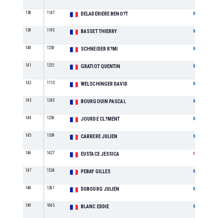
138
1147
DELADERIERE BENO?T
M
139
1195
BASSET THIERRY
M
140
1250
SCHNEIDER R?MI
M
141
1251
GRATIOT QUENTIN
M
142
1113
WELSCHINGER DAVID
M
143
1245
BOURGOUIN PASCAL
M
144
1256
JOURDE CL?MENT
M
145
1339
CARRERE JULIEN
M
146
1427
EUSTACE JESSICA
F
147
1534
PEBAY GILLES
M
148
1261
DUBOURG JULIEN
M
149
1065
BLANC EDDIE
M