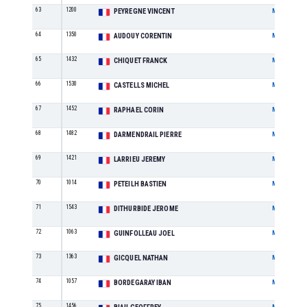
63
1200
PEYREGNE VINCENT
M
64
1350
AUDOUY CORENTIN
M
65
1432
CHIQUET FRANCK
M
66
1530
CASTELLS MICHEL
M
67
1452
RAPHAEL CORIN
M
68
1482
DARMENDRAIL PIERRE
M
69
1421
LARRIEU JEREMY
M
70
1014
PETEILH BASTIEN
M
71
1543
DITHURBIDE JEROME
M
72
1063
GUINFOLLEAU JOEL
M
73
1363
GICQUEL NATHAN
M
74
1057
BORDEGARAY IBAN
M
75
1456
M