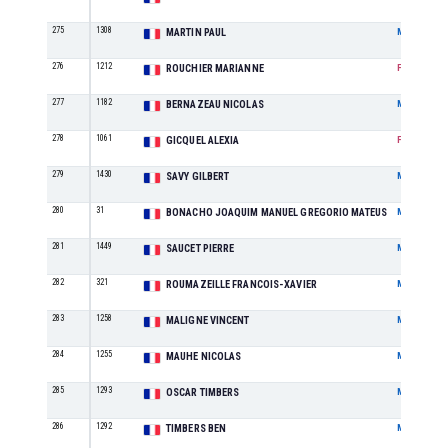
275
1308
MARTIN PAUL
M
276
1212
ROUCHIER MARIANNE
F
277
1182
BERNAZEAU NICOLAS
M
278
1061
GICQUEL ALEXIA
F
279
1430
SAVY GILBERT
M
280
31
BONACHO JOAQUIM MANUEL GREGORIO MATEUS
M
281
1449
SAUCET PIERRE
M
282
321
ROUMAZEILLE FRANCOIS-XAVIER
M
283
1258
MALIGNE VINCENT
M
284
1255
MAUHE NICOLAS
M
285
1293
OSCAR TIMBERS
M
286
1292
TIMBERS BEN
M