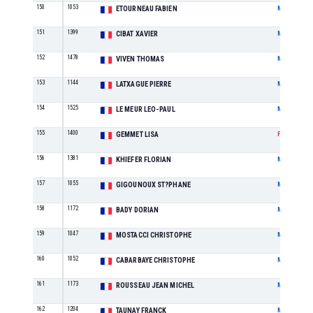
150
1053
ETOURNEAU FABIEN
M
151
1399
CIBAT XAVIER
M
152
1478
VIVEN THOMAS
M
153
1144
LATXAGUE PIERRE
M
154
1525
LE MEUR LEO-PAUL
M
155
1400
GEMMET LISA
F
156
1381
KHIEFER FLORIAN
M
157
1055
GIGOUNOUX ST?PHANE
M
158
1172
BADY DORIAN
M
159
1047
MOSTACCI CHRISTOPHE
M
160
1052
CABARBAYE CHRISTOPHE
M
161
1173
ROUSSEAU JEAN MICHEL
M
162
1204
TAUNAY FRANCK
M