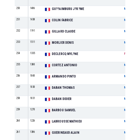
250
1486
GU??AIMBURU J?R?ME
M
251
1438
COLIN FABRICE
M
252
1191
GILLARD CLAUDE
M
253
1511
MORLIER DENIS
M
254
1335
DECLERCQ MYL?NE
F
255
1380
CORTEZ ANTONIO
M
256
1040
ARMANDO PINTO
M
257
1030
DABAN THOMAS
M
258
1031
DABAN DIDIER
M
259
1270
BARBOU SAMUEL
M
260
1226
LABROUSSE MATHIEU
M
261
1386
GUERINEAUD ALAIN
M