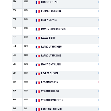
349
1232
CASTETS TH?O
M
350
1150
ROUMET QUENTIN
M
351
1019
FERR? OLIVIER
M
352
1348
MONTORIO FRAN?OIS
M
353
1397
LACAZE ERIC
M
354
1420
LARROUY MATHIEU
M
355
1411
LARROUY MAXIME
M
356
1283
MONTIGNY ALAIN
M
357
1148
PEYRET OLIVIER
M
358
1555
BESOMBES L?A
F
359
1220
VERGNES HUGO
M
360
1277
VERGNES VALENTIN
M
361
201
BASTIAN LACOMBE
M