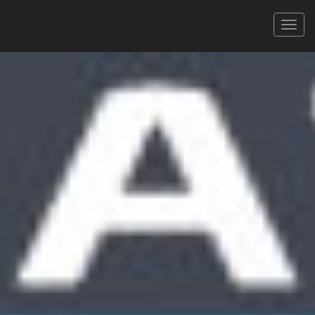
La Pyrénéenne
05/07/2026
LA DEUX VALLÉES
XLS
PDF
Signaler une erreur
FILTRER
Tous
Hommes
Femmes
CAT.
410 coureurs
Faites défiler pour voir toutes les colonnes
Rechercher :