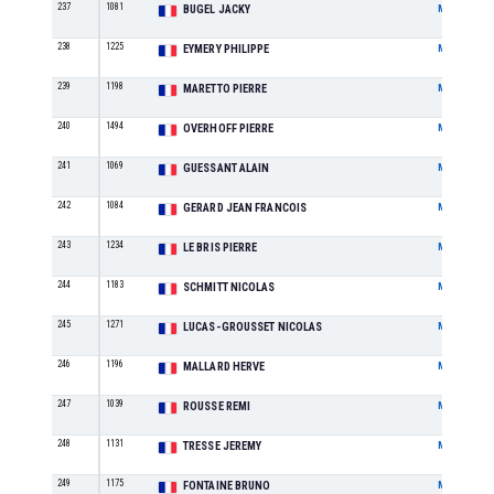
237
1081
BUGEL JACKY
M
238
1225
EYMERY PHILIPPE
M
239
1198
MARETTO PIERRE
M
240
1494
OVERHOFF PIERRE
M
241
1069
GUESSANT ALAIN
M
242
1084
GERARD JEAN FRANCOIS
M
243
1234
LE BRIS PIERRE
M
244
1183
SCHMITT NICOLAS
M
245
1271
LUCAS-GROUSSET NICOLAS
M
246
1196
MALLARD HERVE
M
247
1039
ROUSSE REMI
M
248
1131
TRESSE JEREMY
M
249
1175
FONTAINE BRUNO
M