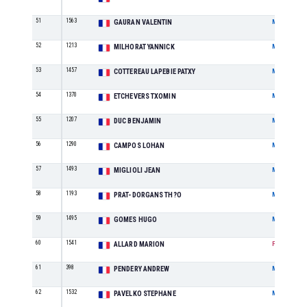
51
1563
GAURAN VALENTIN
M
52
1213
MILHORAT YANNICK
M
53
1457
COTTEREAU LAPEBIE PATXY
M
54
1370
ETCHEVERS TXOMIN
M
55
1207
DUC BENJAMIN
M
56
1290
CAMPOS LOHAN
M
57
1493
MIGLIOLI JEAN
M
58
1193
PRAT-DORGANS TH?O
M
59
1495
GOMES HUGO
M
60
1541
ALLARD MARION
F
61
398
PENDERY ANDREW
M
62
1532
PAVELKO STEPHANE
M