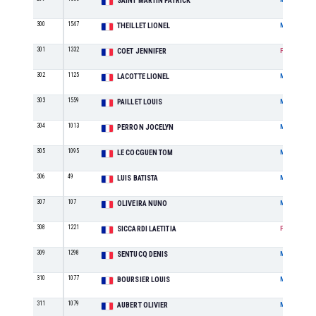
SAINT MARTIN PATRICK
300
1547
THEILLET LIONEL
M
301
1332
COET JENNIFER
F
302
1125
LACOTTE LIONEL
M
303
1559
PAILLET LOUIS
M
304
1013
PERRON JOCELYN
M
305
1095
LE COCGUEN TOM
M
306
49
LUIS BATISTA
M
307
107
OLIVEIRA NUNO
M
308
1221
SICCARDI LAETITIA
F
309
1298
SENTUCQ DENIS
M
310
1077
BOURSIER LOUIS
M
311
1079
AUBERT OLIVIER
M