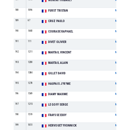
NOIRIAT THIBAULT
188
1096
FURST TRISTAN
M
189
67
CRUZ PAULO
M
190
1440
COURADE RAPHAEL
M
191
111
DIVET OLIVIER
M
192
1211
MARTAIL VINCENT
M
193
1208
MARTAIL ALAIN
M
194
1384
GILLET DAVID
M
195
1278
HAUPAIS J?R?ME
M
196
1549
DIAMY MAXIME
M
197
1215
LE GOFF SERGE
M
198
1519
FRAYSSE EDDY
M
199
1051
HERVOUET YVONNICK
M