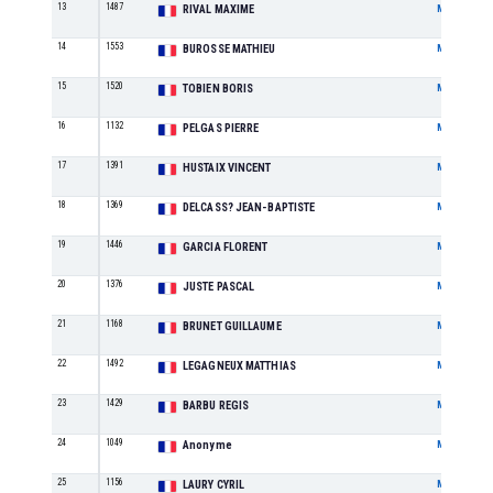
13
1487
RIVAL MAXIME
M
14
1553
BUROSSE MATHIEU
M
15
1520
TOBIEN BORIS
M
16
1132
PELGAS PIERRE
M
17
1391
HUSTAIX VINCENT
M
18
1369
DELCASS? JEAN-BAPTISTE
M
19
1446
GARCIA FLORENT
M
20
1376
JUSTE PASCAL
M
21
1168
BRUNET GUILLAUME
M
22
1492
LEGAGNEUX MATTHIAS
M
23
1429
BARBU REGIS
M
24
1049
Anonyme
M
25
1156
LAURY CYRIL
M