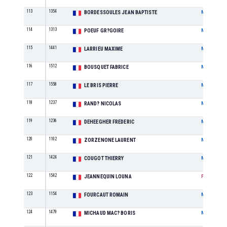
113
1354
BORDESSOULES JEAN BAPTISTE
M
114
1313
POEUF GR?GOIRE
M
115
1441
LARRIEU MAXIME
M
116
1512
BOUSQUET FABRICE
M
117
1558
LE BRIS PIERRE
M
118
1237
RAND? NICOLAS
M
119
1236
DEHEEGHER FREDERIC
M
120
1102
ZORZENONE LAURENT
M
121
1424
COUGOT THIERRY
M
122
1542
JEANNEQUIN LOUNA
F
123
1154
FOURCAUT ROMAIN
M
124
1479
MICHAUD MAC? BORIS
M