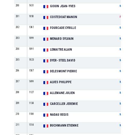
200
1431
GOUIN JEAN-YVES
M
201
1050
COSTEDOAT MANON
F
202
1361
FOURCADE CYRILLE
M
203
1099
MENARD SYLVAIN
M
204
1091
LEMAITRE ALAIN
M
205
1023
DYER-STEEL DAVID
M
206
1507
DELESMONT PIERRE
M
207
1499
ALVES PHILIPPE
M
208
1127
ALLEMANE JULIEN
M
209
1134
CARCELLER JEREMIE
M
210
1108
NADAU REGIS
M
211
1514
BUCHMANN ETIENNE
M