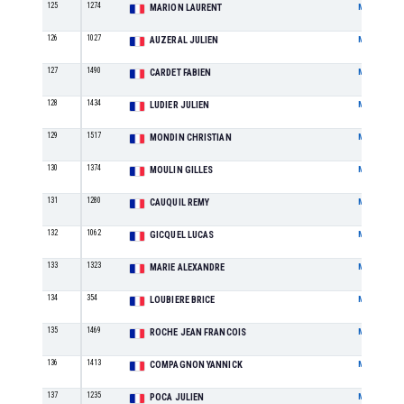
125
1274
MARION LAURENT
M
126
1027
AUZERAL JULIEN
M
127
1490
CARDET FABIEN
M
128
1434
LUDIER JULIEN
M
129
1517
MONDIN CHRISTIAN
M
130
1374
MOULIN GILLES
M
131
1280
CAUQUIL REMY
M
132
1062
GICQUEL LUCAS
M
133
1323
MARIE ALEXANDRE
M
134
354
LOUBIERE BRICE
M
135
1469
ROCHE JEAN FRANCOIS
M
136
1413
COMPAGNON YANNICK
M
137
1235
POCA JULIEN
M