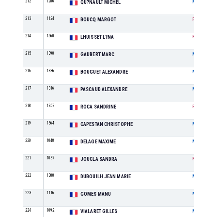
212
1286
QU?NAULT MICHEL
M
213
1124
BOUCQ MARGOT
F
214
1560
LHUISSET L?NA
F
215
1398
GAUBERT MARC
M
216
1336
BOUGUET ALEXANDRE
M
217
1316
PASCAUD ALEXANDRE
M
218
1357
ROCA SANDRINE
F
219
1564
CAPESTAN CHRISTOPHE
M
220
1048
DELAGE MAXIME
M
221
1037
JOUCLA SANDRA
F
222
1388
DUBOUILH JEAN MARIE
M
223
1116
GOMES MANU
M
224
1092
VIALARET GILLES
M