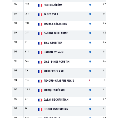
286
1239
M2
PESTRE JÉRÉMY
M
287
783
M6
PAGES YVES
M
288
1280
M5
TOUBAS SÉBASTIEN
M
289
757
M2
CABROL GUILLAUME
M
290
51
M5
BIAU GEOFFREY
M
291
613
M4
HAMON SYLVAIN
M
292
945
M4
DIAZ-PINES AGUSTIN
M
293
526
M1
MAUBERGER AXEL
M
294
115
F2
RENOUD-GRAPPIN ANAÏS
F
295
1185
M1
MARQUES CÉDRIC
M
296
47
M7
DABASSE CHRISTIAN
M
297
861
M1
HOOGEWYS TRISTAN
M