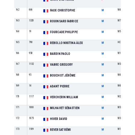
162
846
M4
FAUX CHRISTOPHE
M
163
1320
M7
ROUINSARD FABRICE
M
164
19
M5
FOURCADE PHILIPPE
M
165
798
HC
REBOLLO NIKITINA ÀLEX
M
166
958
M1
BARDIN PAOLO
M
167
1132
M3
VABRE GREGORY
M
168
95
M4
BOUCHOT JÉRÔME
M
169
14
M4
ADANT PIERRE
M
170
1117
M2
VERCHERIN WILLIAM
M
171
1000
M3
MILHAVET SÉBASTIEN
M
172
1075
M3
HIVER DAVID
M
173
1109
M1
REVERSAT RÉMI
M