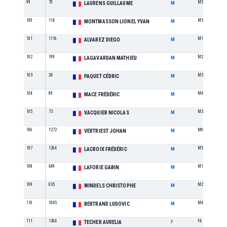
99
70
M5
LAURENS GUILLAUME
M
100
114
M5
MONTMASSON LIONEL YVAN
M
101
1116
M1
ALVAREZ DIEGO
M
102
109
M2
LAGAVARDAN MATHIEU
M
103
24
M3
PAQUET CÉDRIC
M
104
89
M4
MACE FRÉDÉRIC
M
105
73
M3
VACQUIER NICOLAS
M
106
1272
M8
VERTRIEST JOHAN
M
107
1264
M5
LACROIX FRÉDÉRIC
M
108
449
M1
LAFORIE GABIN
M
109
835
M2
WINDELS CHRISTOPHE
M
110
1045
M4
BERTRAND LUDOVIC
M
111
1304
F4
TECHER AURELIA
F