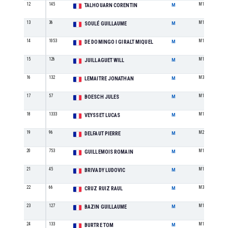
12
145
M1
TALHOUARN CORENTIN
M
13
36
M1
SOULÉ GUILLAUME
M
14
1053
M1
DE DOMINGO I GIRALT MIQUEL
M
15
126
M1
JUILLAGUET WILL
M
16
132
M3
LEMAITRE JONATHAN
M
17
57
M1
BOESCH JULES
M
18
1333
M1
VEYSSET LUCAS
M
19
96
M2
DELFAUT PIERRE
M
20
753
M1
GUILLEMOIS ROMAIN
M
21
45
M1
BRIVADY LUDOVIC
M
22
66
M3
CRUZ RUIZ RAUL
M
23
127
M1
BAZIN GUILLAUME
M
24
133
M1
BURTRE TOM
M