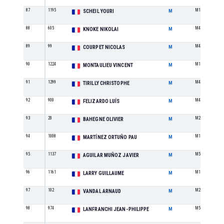
87
1195
M1
SCHEIL YOURI
M
88
605
M4
KNOKE NIKOLAI
M
89
99
M4
COURPET NICOLAS
M
90
1224
M1
MONTAULIEU VINCENT
M
91
1299
M4
TIRILLY CHRISTOPHE
M
92
900
M4
FELIZARDO LUÍS
M
93
20
M2
BAHEGNE OLIVIER
M
94
1008
M1
MARTÍNEZ ORTUÑO PAU
M
95
1137
M5
AGUILAR MUÑOZ JAVIER
M
96
1161
M1
LARRY GUILLAUME
M
97
102
M2
VANDAL ARNAUD
M
98
974
M5
LANFRANCHI JEAN-PHILIPPE
M