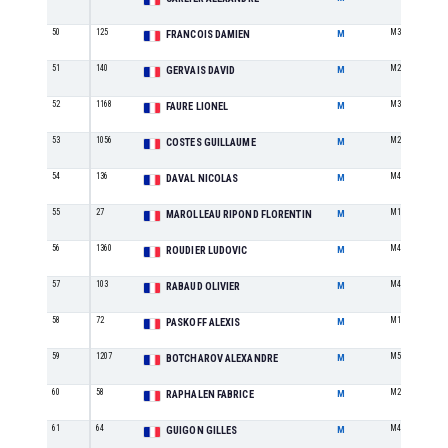
50
125
M3
FRANCOIS DAMIEN
M
51
140
M2
GERVAIS DAVID
M
52
1168
M3
FAURE LIONEL
M
53
1056
M2
COSTES GUILLAUME
M
54
136
M4
DAVAL NICOLAS
M
55
27
M1
MAROLLEAU RIPOND FLORENTIN
M
56
1360
M4
ROUDIER LUDOVIC
M
57
103
M4
RABAUD OLIVIER
M
58
72
M1
PASKOFF ALEXIS
M
59
1207
M5
BOTCHAROV ALEXANDRE
M
60
58
M2
RAPHALEN FABRICE
M
61
64
M4
GUIGON GILLES
M