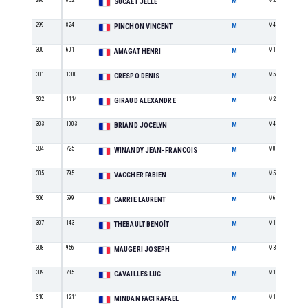
298
832
M2
SUCAET JELLE
M
299
824
M4
PINCHON VINCENT
M
300
601
M1
AMAGAT HENRI
M
301
1300
M5
CRESPO DENIS
M
302
1114
M2
GIRAUD ALEXANDRE
M
303
1003
M4
BRIAND JOCELYN
M
304
725
M8
WINANDY JEAN-FRANCOIS
M
305
795
M5
VACCHER FABIEN
M
306
599
M6
CARRIE LAURENT
M
307
143
M1
THEBAULT BENOÎT
M
308
956
M3
MAUGERI JOSEPH
M
309
785
M1
CAVAILLES LUC
M
310
1211
M1
MINDAN FACI RAFAEL
M