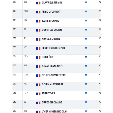
348
400
M2
CLAVREUL FIRMIN
M
349
1235
M1
FERIOL FLORENT
M
350
784
M4
BARIL RICHARD
M
351
98
M4
COURTIAL JULIEN
M
352
91
M3
ADAGAS JULIEN
M
353
471
M5
FLORIT CHRISTOPHE
M
354
1014
M1
HUC LÉON
M
355
606
M2
GIMAT JEAN-NOËL
M
356
1290
M1
DELPEUCH VALENTIN
M
357
497
M1
GOUIN ALEXANDRE
M
358
1314
M8
FAURE YVES
M
359
92
M7
DUREDON CLAUDE
M
360
440
M3
L'HERMINIER NICOLAS
M