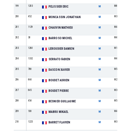
199
1203
M8
PELISSIER ERIC
M
200
452
M3
MONCASSIN JONATHAN
M
201
1129
M4
CHAUVIN MATHIEU
M
202
30
M4
BARROSO MICHEL
M
203
1260
M1
LEROUDIER DAMIEN
M
204
1332
M4
SERRATO FABIEN
M
205
788
M5
DASCON XAVIER
M
206
844
M2
BOUDET ADRIEN
M
207
845
M3
BOUDET PIERRE
M
208
454
M5
BESNIER GUILLAUME
M
209
108
M4
MABRU MIKAEL
M
210
1225
M3
BARRET FLAVIEN
M