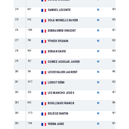
274
887
M5
SAMUEL LECONTE
M
275
914
M5
SOLÀ MONELLS XAVIER
M
276
1298
M1
DEBRAUWER VINCENT
M
277
789
M2
YTHIER SYLVAIN
M
278
984
M5
DERIAN DAVID
M
279
787
M4
GOMEZ AGUILAR JAVIER
M
280
596
M6
LECHEVALIER LAURENT
M
281
1077
M2
LORIOT RÉMI
M
282
555
M7
LES MANCHO JESÚS
M
283
685
M6
ROULLEAUX FRANCK
M
284
1173
M1
DELIÈGE FANTIN
M
285
1196
M1
YKEMA AUKE
M