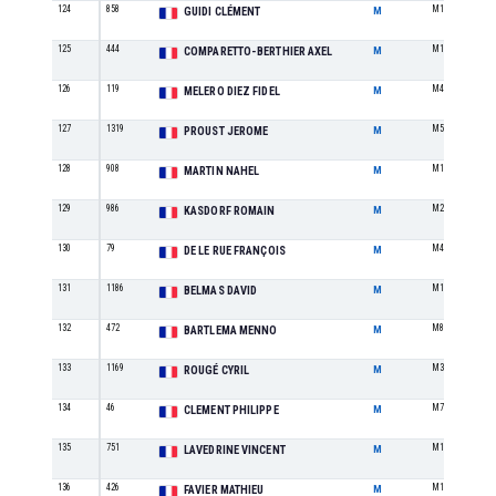
124
858
M1
GUIDI CLÉMENT
M
125
444
M1
COMPARETTO-BERTHIER AXEL
M
126
119
M4
MELERO DIEZ FIDEL
M
127
1319
M5
PROUST JEROME
M
128
908
M1
MARTIN NAHEL
M
129
986
M2
KASDORF ROMAIN
M
130
79
M4
DE LE RUE FRANÇOIS
M
131
1186
M1
BELMAS DAVID
M
132
472
M8
BARTLEMA MENNO
M
133
1169
M3
ROUGÉ CYRIL
M
134
46
M7
CLEMENT PHILIPPE
M
135
751
M1
LAVEDRINE VINCENT
M
136
426
M1
FAVIER MATHIEU
M