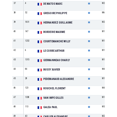
37
4
M2
DE MATOS MARC
M
38
52
M6
GREGOIRE PHILIPPE
M
39
1031
M2
HERNANDEZ GUILLAUME
M
40
147
M1
BORDERIE MAXIME
M
41
1232
M1
COURTEMANCHE WILLY
M
42
6
M1
LE CORRE ARTHUR
M
43
1315
M1
GERMANNEAU CHARLY
M
44
84
M4
BUSSY XAVIER
M
45
28
M1
PEDEMANAUD ALEXANDRE
M
46
123
M4
ROUCHEL FLORENT
M
47
1338
M1
VAN IMPE GILLES
M
48
113
M5
GALEA PAUL
M
49
43
M2
CARLIER ALEXANDRE
M