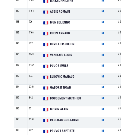
186
1106
M7
ISABAL PHILIPPE
M
187
1101
M2
ASSIE ROMAIN
M
188
726
M2
MUNZEL ENNO
M
189
1166
M4
KLEIN ARNAUD
M
190
622
M2
CUVILLIER JULIEN
M
191
1249
M1
VAN BAEL ALOIS
M
192
1152
M1
PUJOS EMILE
M
193
874
M4
LUDOVIC MANAUD
M
194
3750
M1
GABORIT NOAH
M
195
842
M4
DOUDEMENT MATTHIEU
M
196
75
M8
MORIN ALAIN
M
197
1359
M5
RAULHAC GUILLAUME
M
198
992
M1
PRUVOT BAPTISTE
M