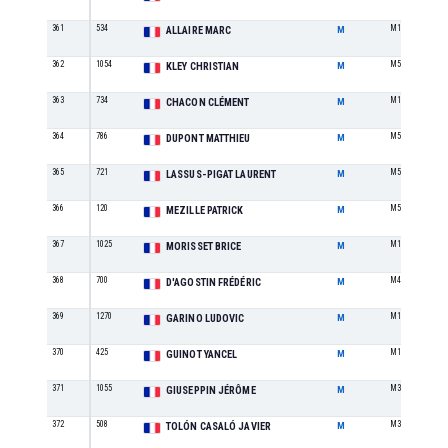
361
534
M1
ALLAIRE MARC
M
362
1054
M5
KLEY CHRISTIAN
M
363
734
M1
CHACON CLÉMENT
M
364
786
M5
DUPONT MATTHIEU
M
365
721
M5
LASSUS-PIGAT LAURENT
M
366
120
M5
MEZILLE PATRICK
M
367
1025
M1
MORISSET BRICE
M
368
700
M4
D'AGOSTIN FRÉDÉRIC
M
369
1270
M1
GARINO LUDOVIC
M
370
425
M1
GUINOT YANCEL
M
371
1055
M3
GIUSEPPIN JÉRÔME
M
372
508
M3
TOLÓN CASALÓ JAVIER
M