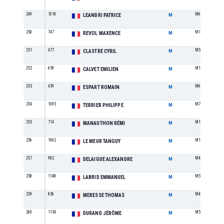
249
1018
M6
LEANDRI PATRICE
M
250
747
M1
REVOL MAXENCE
M
251
477
M5
CLASTRE CYRIL
M
252
659
M1
CALVET EMILIEN
M
253
439
M6
ESPART ROMAIN
M
254
1095
M7
TERRIER PHILIPPE
M
255
714
M1
MANAUTHON RÉMI
M
256
1062
M1
LE MEUR TANGUY
M
257
982
M4
DELAIGUE ALEXANDRE
M
258
1148
M5
LABRID EMMANUEL
M
259
836
M4
MERESSE THOMAS
M
260
1134
M5
DURAND JÉRÔME
M