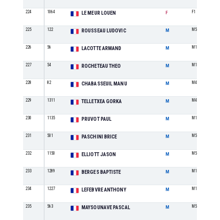
224
1064
F1
LE MEUR LOUEN
F
225
122
M5
ROUSSEAU LUDOVIC
M
226
56
M1
LACOTTE ARMAND
M
227
54
M1
ROCHETEAU THEO
M
228
82
M4
CHABASSEUIL MANU
M
229
1311
M4
TELLETXEA GORKA
M
230
1135
M1
PRUVOT PAUL
M
231
501
M5
PASCHINI BRICE
M
232
1150
M5
ELLIOTT JASON
M
233
1289
M1
BERGES BAPTISTE
M
234
1227
M1
LEFEBVRE ANTHONY
M
235
563
M5
MAYSOUNAVE PASCAL
M