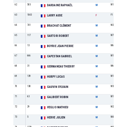
62
503
M1
DARDAINE RAPHAËL
M
63
1043
F1
LARRY AUDE
F
64
741
M2
BRACHAT CLÉMENT
M
65
117
M7
SARTORI ROBERT
M
66
13
M6
BOYRIE JEAN PIERRE
M
67
666
M1
CAPESTAN GABRIEL
M
68
31
M6
GERMANEAU THIERRY
M
69
139
M1
HURPY LUCAS
M
70
138
M3
GAUVIN SYLVAIN
M
71
63
M1
GALIBERT ROBIN
M
72
29
M2
VEGLIO MATHIEU
M
73
5
M4
HERVE JULIEN
M