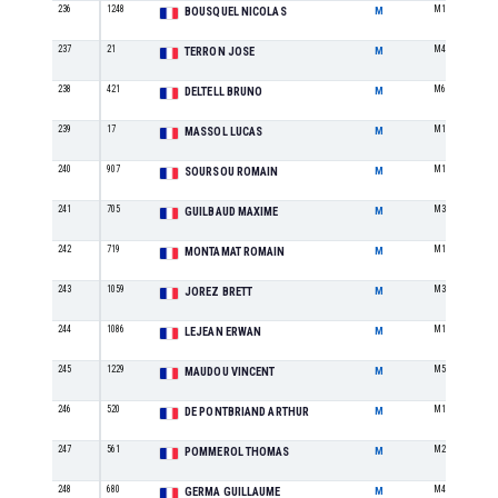
236
1248
M1
BOUSQUEL NICOLAS
M
237
21
M4
TERRON JOSE
M
238
421
M6
DELTELL BRUNO
M
239
17
M1
MASSOL LUCAS
M
240
907
M1
SOURSOU ROMAIN
M
241
705
M3
GUILBAUD MAXIME
M
242
719
M1
MONTAMAT ROMAIN
M
243
1059
M3
JOREZ BRETT
M
244
1086
M1
LEJEAN ERWAN
M
245
1229
M5
MAUDOU VINCENT
M
246
520
M1
DE PONTBRIAND ARTHUR
M
247
561
M2
POMMEROL THOMAS
M
248
680
M4
GERMA GUILLAUME
M