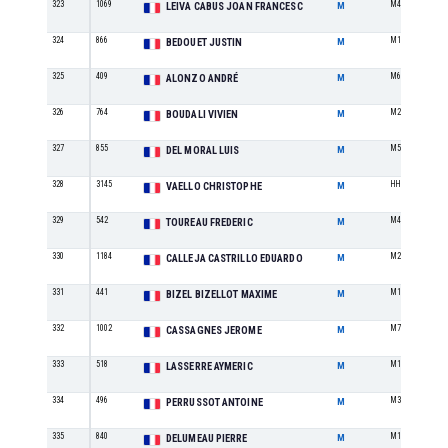
323
1069
M4
LEIVA CABUS JOAN FRANCESC
M
324
866
M1
BEDOUET JUSTIN
M
325
409
M6
ALONZO ANDRÉ
M
326
764
M2
BOUDALI VIVIEN
M
327
855
M5
DEL MORAL LUIS
M
328
3145
HH
VAELLO CHRISTOPHE
M
329
542
M4
TOUREAU FREDERIC
M
330
1184
M2
CALLEJA CASTRILLO EDUARDO
M
331
441
M1
BIZEL BIZELLOT MAXIME
M
332
1002
M7
CASSAGNES JEROME
M
333
518
M1
LASSERRE AYMERIC
M
334
496
M3
PERRUSSOT ANTOINE
M
335
840
M1
DELUMEAU PIERRE
M