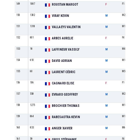
149
1087
F1
ROUSTAN MARGOT
F
150
1302
M2
VIRAY KEVIN
M
151
1318
M1
VALLAEYS VALENTIN
M
152
801
F4
ARBES AURELIE
F
153
18
M4
LAFFINEUR VASSILY
M
154
610
M1
DAVID ADRIAN
M
155
60
M5
LAURENT CÉDRIC
M
156
106
F1
CAGNARD ELISE
F
157
558
M2
EVRARD GEOFFREY
M
158
1275
M1
BROCHIER THOMAS
M
159
864
M1
RABESAOTRA KEVIN
M
160
833
M6
ANGER XAVIER
M
161
59
F4
GROS STÉPHANIE
F