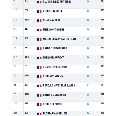
211
933
M2
PLUSQUELLEC MATTHIEU
M
212
559
M5
BOUHET FABRICE
M
213
1326
M1
CHARNAY PAUL
M
214
442
M1
MIERMONT ROBIN
M
215
957
M3
MAGDALENA PIZARRO FRAN
M
216
495
M2
DANFLOUS WILFRIED
M
217
1170
M6
THERON LAURENT
M
218
55
M5
ROCHETEAU OLIVIER
M
219
1110
M2
BOUDARD YOANN
M
220
467
F4
PERELLÓ VIVES MARGALIDA
F
221
1199
M4
SANYAS GUILLAUME
M
222
144
M1
BOURGET PIERRE
M
223
536
M1
FLOUTARD AURELIEN
M