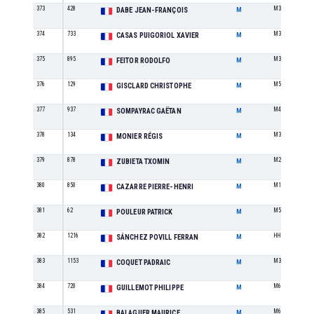
373
428
M3
DABE JEAN-FRANÇOIS
M
374
733
M3
CASAS PUIGORIOL XAVIER
M
375
895
M3
FEITOR RODOLFO
M
376
129
M5
GISCLARD CHRISTOPHE
M
377
937
M4
SOMPAYRAC GAËTAN
M
378
134
M3
MONIER RÉGIS
M
379
878
M2
ZUBIETA TXOMIN
M
380
850
M1
CAZARRE PIERRE-HENRI
M
381
62
M5
POULEUR PATRICK
M
382
1216
HH
SÁNCHEZ POVILL FERRAN
M
383
1153
M3
COQUET PADRAIC
M
384
720
M6
GUILLEMOT PHILIPPE
M
385
531
M6
BALAGUER MAURICE
M