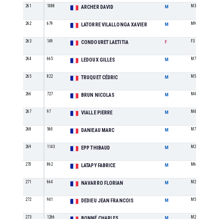
261
1088
M3
ARCHER DAVID
M
262
679
M9
LATORRE VILALLONGA XAVIER
M
263
149
F3
CONDOURET LAETITIA
F
264
665
M7
LEDOUX GILLES
M
265
822
M5
TRUQUET CÉDRIC
M
266
727
M4
BRUN NICOLAS
M
267
97
M4
VIALLE PIERRE
M
268
560
M7
DANIEAU MARC
M
269
1143
M2
EPP THIBAUD
M
270
862
M6
LATAPY FABRICE
M
271
664
M2
NAVARRO FLORIAN
M
272
941
M5
DEDIEU JEAN FRANCOIS
M
273
1266
M2
BONNÉ CHARLES
M