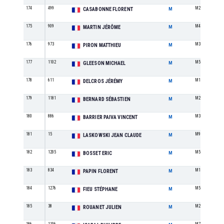
174
499
M2
CASABONNE FLORENT
M
175
909
M4
MARTIN JÉRÔME
M
176
973
M3
PIRON MATTHIEU
M
177
1102
M5
GLEESON MICHAEL
M
178
611
M1
DELCROS JÉRÉMY
M
179
1181
M2
BERNARD SÉBASTIEN
M
180
886
M3
BARRIER PAIVA VINCENT
M
181
15
M9
LASKOWSKI JEAN CLAUDE
M
182
1205
M5
BOSSET ERIC
M
183
834
M1
PAPIN FLORENT
M
184
1276
M5
FIEU STÉPHANE
M
185
38
M2
ROUANET JULIEN
M