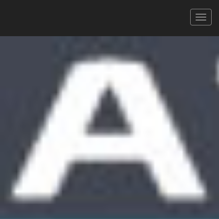
Ariégeoise CYCLOSPORTIVE
28/06/2025
ARIÉGEOISE 169 KM
XLS
PDF
Signaler une erreur
FILTRER
Tous
Hommes
Femmes
CAT.
777 coureurs
Faites défiler pour voir toutes les colonnes
Rechercher :