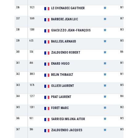
336
1021
M1
LE CHENADEC GAUTHIER
M
337
1049
M7
BARBERE JEAN LUC
M
338
1308
M3
GIACUZZO JEAN-FRANÇOIS
M
339
635
M5
BAILLEUL ARNAUD
M
340
554
M6
ZALDUENDO ROBERT
M
341
466
M1
ENARD HUGO
M
342
3883
M1
BELIN THIBAULT
M
343
1076
M5
OLLIER LAURENT
M
344
1217
M4
PRAT LAURENT
M
345
1201
M2
FORET MARC
M
346
901
M5
SARRIEGI MUJIKA AITOR
M
347
586
M5
ZALDUENDO JACQUES
M