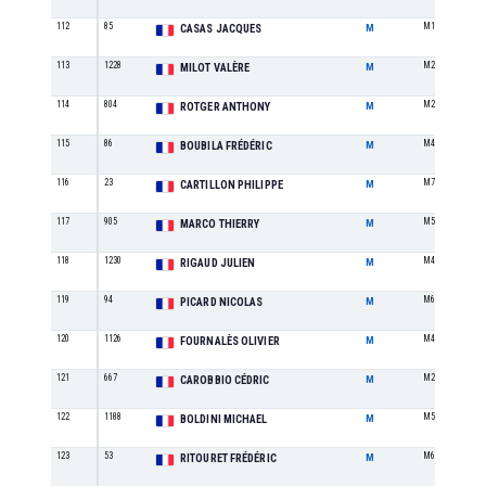
112
85
M1
CASAS JACQUES
M
113
1228
M2
MILOT VALÈRE
M
114
804
M2
ROTGER ANTHONY
M
115
86
M4
BOUBILA FRÉDÉRIC
M
116
23
M7
CARTILLON PHILIPPE
M
117
905
M5
MARCO THIERRY
M
118
1230
M4
RIGAUD JULIEN
M
119
94
M6
PICARD NICOLAS
M
120
1126
M4
FOURNALÈS OLIVIER
M
121
667
M2
CAROBBIO CÉDRIC
M
122
1188
M5
BOLDINI MICHAEL
M
123
53
M6
RITOURET FRÉDÉRIC
M