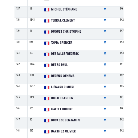
137
11
M6
MICHEL STÉPHANE
M
138
1343
M2
TERRAL CLEMENT
M
139
16
M7
DUQUET CHRISTOPHE
M
140
896
M3
TAPIA SPENCER
M
141
130
M3
DESSALLE FREDERIC
M
142
1034
M1
BEZES PAUL
M
143
1346
M2
BEREND OENEMA
M
144
1267
M5
LIÉNARD DIMITRI
M
145
1118
M1
BILLOT BASTIEN
M
146
550
M6
GATTET HUBERT
M
147
35
M2
DUCASSE BENJAMIN
M
148
505
M2
BARTHEZ OLIVIER
M