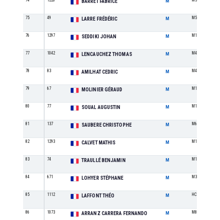
74
1226
M5
BARRET FABRICE
M
75
49
M5
LARRE FRÉDÉRIC
M
76
1297
M1
SEDDIKI JOHAN
M
77
1042
M4
LENCAUCHEZ THOMAS
M
78
83
M4
AMILHAT CEDRIC
M
79
67
M1
MOLINIER GÉRAUD
M
80
77
M1
SOUAL AUGUSTIN
M
81
137
M6
SAUBERE CHRISTOPHE
M
82
1293
M1
CALVET MATHIS
M
83
74
M1
TRAULLÉ BENJAMIN
M
84
671
M3
LOHYER STÉPHANE
M
85
1112
HC
LAFFONT THÉO
M
86
1073
M8
ARRANZ CARRERA FERNANDO
M