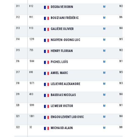
311
812
M2
DEGRAVE ROBIN
M
312
991
M6
BOUZIANI FRÉDÉRIC
M
313
913
M4
GALIÈRE OLIVIER
M
314
1219
M5
NGUYEN-DUONG LUC
M
315
755
M2
HENRY FLORIAN
M
316
1044
M1
PICHEL LOÏS
M
317
690
M5
AMIEL MARC
M
318
1071
M3
LELIEVRE ALEXANDRE
M
319
403
M4
BAUDIAS NICOLAS
M
320
1099
M1
LE MEUR VICTOR
M
321
1301
M4
ENGOULEVENT LUDOVIC
M
322
32
M8
MICHAUD ALAIN
M