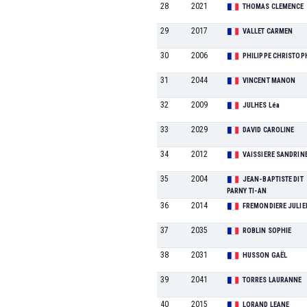
28
2021
THOMAS CLEMENCE
29
2017
VALLET CARMEN
30
2006
PHILIPPE CHRISTOP
31
2044
VINCENT MANON
32
2009
JULHES Léa
33
2029
DAVID CAROLINE
34
2012
VAISSIERE SANDRIN
35
2004
JEAN-BAPTISTE DIT
PARNY TI-AN
36
2014
FREMONDIERE JULIE
37
2035
ROBLIN SOPHIE
38
2031
HUSSON GAËL
39
2041
TORRES LAURANNE
40
2015
LORAND LEANE