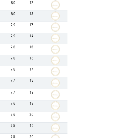
8,0
12
8,0
13
7,9
17
7,9
14
7,8
15
7,8
16
7,8
17
7,7
18
7,7
19
7,6
18
7,6
20
7,5
19
7,5
20