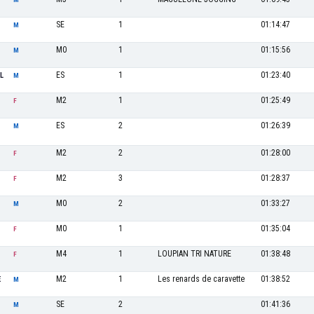
SE
1
01:14:47
M
M0
1
01:15:56
M
ES
1
01:23:40
L
M
M2
1
01:25:49
F
ES
2
01:26:39
M
M2
2
01:28:00
F
M2
3
01:28:37
F
M0
2
01:33:27
M
M0
1
01:35:04
F
M4
1
LOUPIAN TRI NATURE
01:38:48
F
M2
1
Les renards de caravette
01:38:52
E
M
SE
2
01:41:36
M