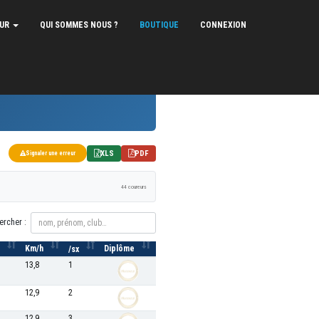
EUR
QUI SOMMES NOUS ?
BOUTIQUE
CONNEXION
XLS
PDF
Signaler une erreur
44 coureurs
ercher :
Km/h
Diplôme
/sx
13,8
1
12,9
2
12,9
3