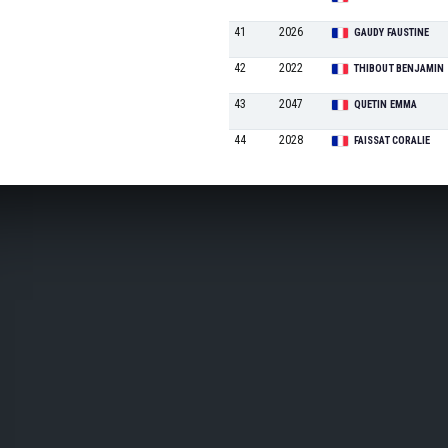
41
2026
GAUDY FAUSTINE
42
2022
THIBOUT BENJAMIN
43
2047
QUETIN EMMA
44
2028
FAISSAT CORALIE