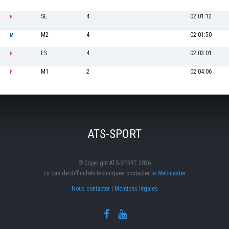
SE
4
02:01:12
F
M2
4
02:01:50
M
ES
4
02:03:01
F
M1
2
02:04:06
F
ATS-SPORT
© Copyright ATS-SPORT 2026
En cas de difficultés techniques contacter le
Webmaster
Nous contacter
|
Mentions légales