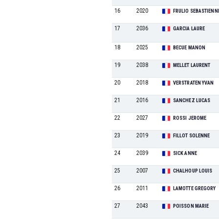
16
2020
FRULIO SEBASTIENN
17
2036
GARCIA LAURE
18
2025
BECUE MANON
19
2038
MELLET LAURENT
20
2018
VERSTRATEN YVAN
21
2016
SANCHEZ LUCAS
22
2027
ROSSI JEROME
23
2019
FILLOT SOLENNE
24
2039
SICK ANNE
25
2007
CHALHOUP LOUIS
26
2011
LAMOTTE GREGORY
27
2043
POISSON MARIE