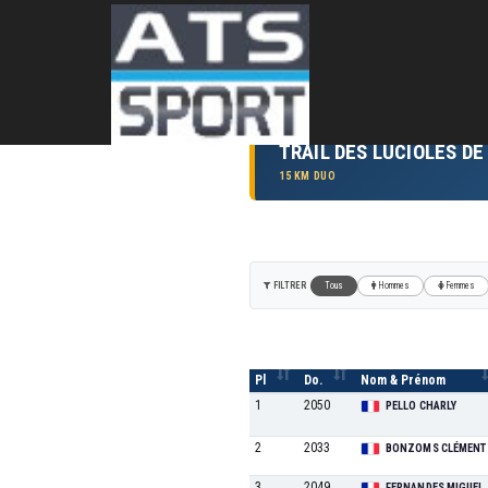
TRAIL DES LUCIOLES DE
15 KM DUO
FILTRER
Tous
Hommes
Femmes
Pl
Do.
Nom & Prénom
1
2050
PELLO CHARLY
2
2033
BONZOMS CLÉMENT
3
2049
FERNANDES MIGUEL