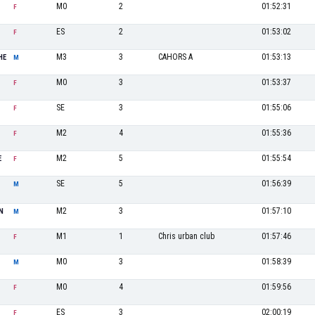
M0
2
01:52:31
F
ES
2
01:53:02
F
M3
3
CAHORS A
01:53:13
HE
M
M0
3
01:53:37
F
SE
3
01:55:06
F
M2
4
01:55:36
F
M2
5
01:55:54
E
F
SE
5
01:56:39
M
M2
3
01:57:10
N
M
M1
1
Chris urban club
01:57:46
F
M0
3
01:58:39
M
M0
4
01:59:56
F
ES
3
02:00:19
F