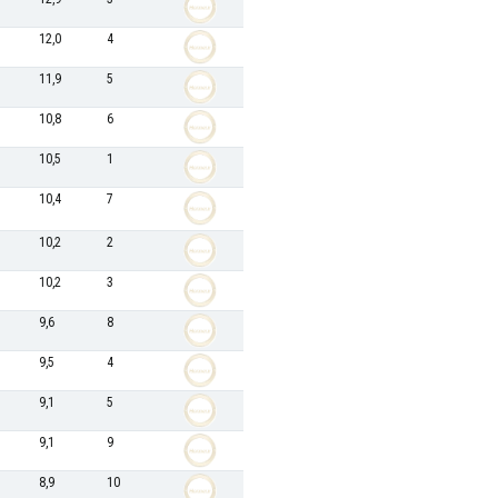
12,0
4
11,9
5
10,8
6
10,5
1
10,4
7
10,2
2
10,2
3
9,6
8
9,5
4
9,1
5
9,1
9
8,9
10