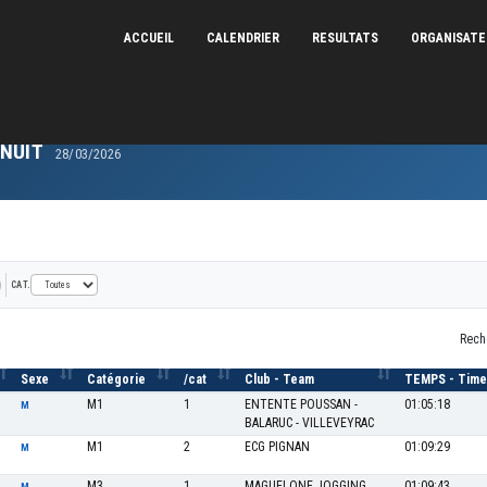
ACCUEIL
CALENDRIER
RESULTATS
ORGANISAT
 NUIT
28/03/2026
CAT.
Rech
Sexe
Catégorie
/cat
Club - Team
TEMPS - Time
M1
1
ENTENTE POUSSAN -
01:05:18
M
BALARUC - VILLEVEYRAC
M1
2
ECG PIGNAN
01:09:29
M
M3
1
MAGUELONE JOGGING
01:09:43
M