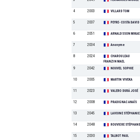
4
2003
VILLARD TOM
5
2037
PEYRE-COSTA DAVID
6
2051
ARNALDSSON MIKAE
7
2034
Anonyme
8
2024
CHAROULEAU
FRANZIN MAEL
9
2042
NOUVEL SOPHIE
10
2005
MARTIN VIVEKA
11
2023
VALERO DURÁ JOSÉ
12
2008
PRADIGNAC ANAÏS
13
2045
LAVOINE STÉPHANIE
14
2048
ROUVIERE STÉPHAN
15
2030
TALBOT PAUL