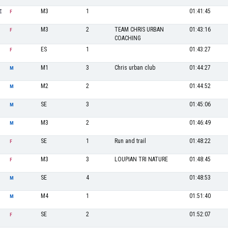
M3
1
01:41:45
E
F
M3
2
TEAM CHRIS URBAN
01:43:16
F
COACHING
ES
1
01:43:27
F
M1
3
Chris urban club
01:44:27
M
M2
2
01:44:52
M
SE
3
01:45:06
M
M3
2
01:46:49
M
SE
1
Run and trail
01:48:22
F
M3
3
LOUPIAN TRI NATURE
01:48:45
F
SE
4
01:48:53
M
M4
1
01:51:40
M
SE
2
01:52:07
F