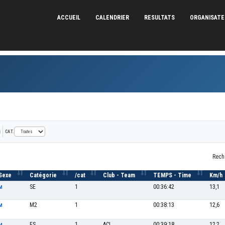
ACCUEIL
CALENDRIER
RESULTATS
ORGANISAT
CAT.
Rech
Sexe
Catégorie
/cat
Club - Team
TEMPS - Time
Km/h
SE
1
00:36:42
13,1
M
M2
1
00:38:13
12,6
M
ES
1
ACL
00:39:18
12,2
M