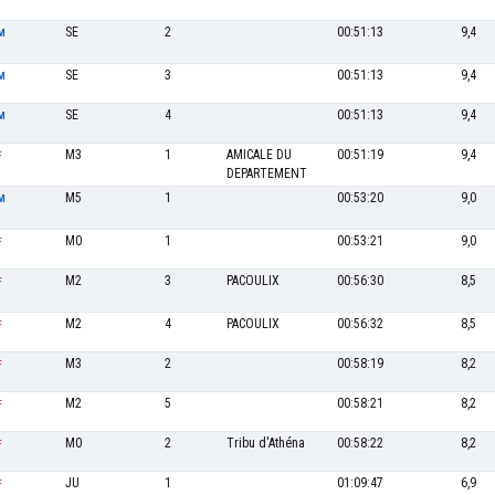
SE
2
00:51:13
9,4
M
SE
3
00:51:13
9,4
M
SE
4
00:51:13
9,4
M
M3
1
AMICALE DU
00:51:19
9,4
F
DEPARTEMENT
M5
1
00:53:20
9,0
M
M0
1
00:53:21
9,0
F
M2
3
PACOULIX
00:56:30
8,5
F
M2
4
PACOULIX
00:56:32
8,5
F
M3
2
00:58:19
8,2
F
M2
5
00:58:21
8,2
F
M0
2
Tribu d'Athéna
00:58:22
8,2
F
JU
1
01:09:47
6,9
F