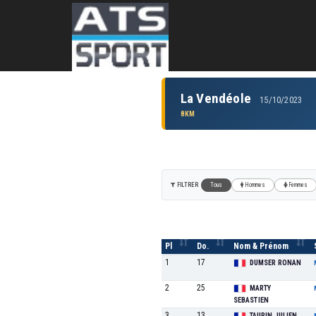
La Vendéole
15/10/2023
8KM
FILTRER
Tous
Hommes
Femmes
Pl
Do.
Nom & Prénom
1
17
DUMSER RONAN
2
25
MARTY
SEBASTIEN
3
13
TAURIN JULIEN