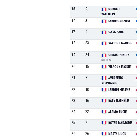
15
9
MERCIER
VALENTIN
16
3
FABRE GUILHEM
17
4
GASC PAUL
18
23
CAPPIOT NADEGE
19
24
GIRARD PIERRE
GILLES
20
15
VILPOUX ELODIE
21
8
AVERSENQ
STEPHANIE
22
10
LEBRUN HELENE
23
16
BABY NATHALIE
24
22
ALAMO LUCIE
25
7
BOYER MARJORIE
26
26
MARTY LILOU