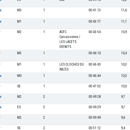
M3
1
00:41:13
11,6
M
M1
1
00:43:17
11,1
M
M2
1
ACFC
00:43:54
10,9
F
Carcassonne /
LES LACETS
DEFAITS
M5
1
00:46:10
10,4
F
M1
1
LES CLOCHES DU
00:46:43
10,3
F
RAZES
M0
1
00:46:44
10,3
M
SE
1
00:47:53
10,0
F
M2
2
00:49:28
9,7
M
ES
2
00:49:29
9,7
M
M2
2
00:49:49
9,6
F
SE
2
00:51:12
9,4
F