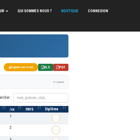
EUR
QUI SOMMES NOUS ?
BOUTIQUE
CONNEXION
XLS
PDF
Signaler une erreur
27 coureurs
ercher :
Diplôme
/sx
PAYS
1
2
3