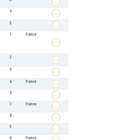
4
5
1
France
2
3
6
France
4
7
France
8
5
6
France