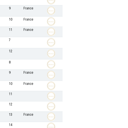
9
France
10
France
11
France
7
12
8
9
France
10
France
11
12
13
France
14