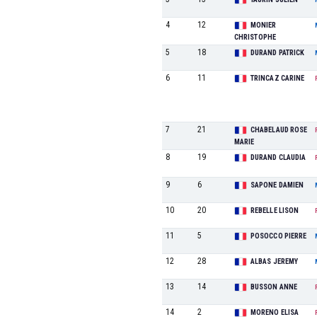
4
12
MONIER
CHRISTOPHE
5
18
DURAND PATRICK
6
11
TRINCAZ CARINE
7
21
CHABELAUD ROSE
MARIE
8
19
DURAND CLAUDIA
9
6
SAPONE DAMIEN
10
20
REBELLE LISON
11
5
POSOCCO PIERRE
12
28
ALBAS JEREMY
13
14
BUSSON ANNE
14
2
MORENO ELISA