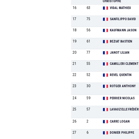
CHRISTOPHE
16
63
VIDAL MATHIEU
17
75
SANFILIPPO DAVID
18
56
KAUFMANN JASON
19
61
BEZIAT BASTIEN
20
77
JANOT LILIAN
21
55
CAMILLERI CLEMENT
22
52
REVEL QUENTIN
23
30
ROTGER ANTHONY
24
59
PERRIER NICOLAS
25
57
LAVAUZELLE FRÉDÉR
26
2
CARRE LOGAN
27
6
DONIER PHILIPPE