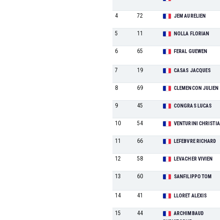
4
72
JEM AURELIEN
5
11
NOLLA FLORIAN
6
65
FERAL GUEWEN
7
19
CASAS JACQUES
8
69
CLEMENCON JULIEN
9
45
CONGRAS LUCAS
10
54
VENTURINI CHRISTI
11
66
LEFEBVRE RICHARD
12
58
LEVACHER VIVIEN
13
60
SANFILIPPO TOM
14
41
LLORET ALEXIS
15
44
ARCHIMBAUD