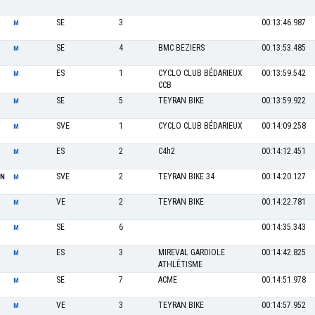
SE
3
00:13:46.987
M
SE
4
BMC BEZIERS
00:13:53.485
M
ES
1
CYCLO CLUB BÉDARIEUX
00:13:59.542
M
CCB
SE
5
TEYRAN BIKE
00:13:59.922
M
SVE
1
CYCLO CLUB BÉDARIEUX
00:14:09.258
M
ES
2
C4h2
00:14:12.451
M
SVE
2
TEYRAN BIKE 34
00:14:20.127
AN
M
VE
2
TEYRAN BIKE
00:14:22.781
M
SE
6
00:14:35.343
M
ES
3
MIREVAL GARDIOLE
00:14:42.825
M
ATHLÉTISME
SE
7
ACME
00:14:51.978
M
VE
3
TEYRAN BIKE
00:14:57.952
M