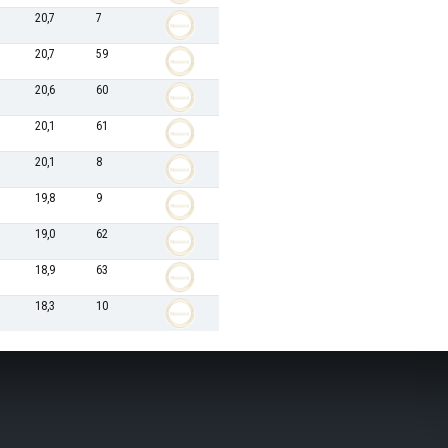
20,7
7
20,7
59
20,6
60
20,1
61
20,1
8
19,8
9
19,0
62
18,9
63
18,3
10