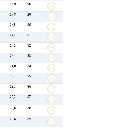
24,9
28
24,8
29
24,5
30
24,3
31
24,2
32
24,1
33
24,0
34
23,7
35
23,7
36
23,7
37
23,6
38
23,6
39