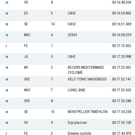
VE
8
00:16:48.204
M
ES
5
C4H2
00:16:50.865
M
SE
14
C4H2
00:16:51.469
M
ANC
6
CCS34
00:16:58.259
M
FE
1
00:17:15.652
F
JU
3
C4H2
00:17:20.998
M
MI
2
BEZIERS MEDITERRANEE
00:17:23.061
M
CYCLISME
SVE
7
VELO TONIC VAUVERDOIS
00:17:32.141
M
ANC
7
LUNEL BIKE
00:17:32.633
M
SVE
8
00:17:33.286
M
SE
15
MONTPELLIER TRIATHLON
00:17:34.238
M
VE
9
Ecp poussan
00:17:35.100
M
FE
2
Entente cycliste
00:17:44.978
F