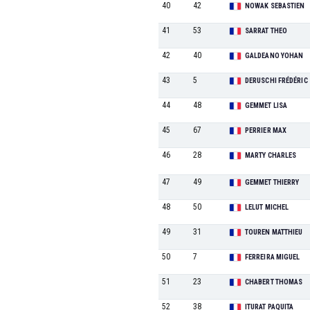
40
42
NOWAK SEBASTIEN
41
53
SARRAT THEO
42
40
GALDEANO YOHAN
43
5
DERUSCHI FRÉDÉRIC
44
48
GEMMET LISA
45
67
PERRIER MAX
46
28
MARTY CHARLES
47
49
GEMMET THIERRY
48
50
LELUT MICHEL
49
31
TOUREN MATTHIEU
50
7
FERREIRA MIGUEL
51
23
CHABERT THOMAS
52
38
ITURAT PAQUITA