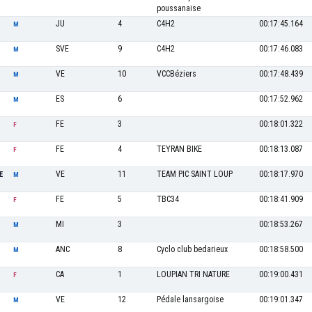
poussanaise
JU
4
C4H2
00:17:45.164
M
SVE
9
C4H2
00:17:46.083
M
VE
10
VCCBéziers
00:17:48.439
M
ES
6
00:17:52.962
M
FE
3
00:18:01.322
F
FE
4
TEYRAN BIKE
00:18:13.087
F
VE
11
TEAM PIC SAINT LOUP
00:18:17.970
E
M
FE
5
TBC34
00:18:41.909
F
MI
3
00:18:53.267
M
ANC
8
Cyclo club bedarieux
00:18:58.500
M
CA
1
LOUPIAN TRI NATURE
00:19:00.431
F
VE
12
Pédale lansargoise
00:19:01.347
M