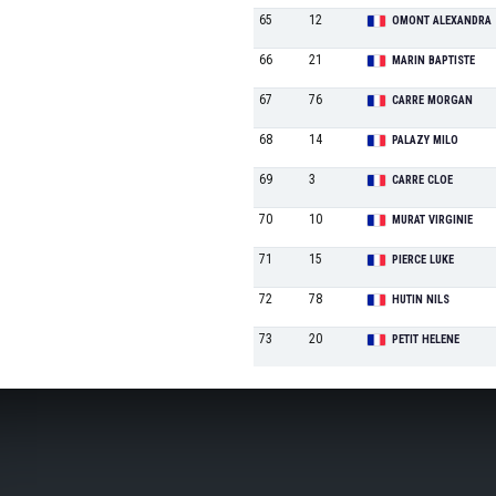
65
12
OMONT ALEXANDRA
66
21
MARIN BAPTISTE
67
76
CARRE MORGAN
68
14
PALAZY MILO
69
3
CARRE CLOE
70
10
MURAT VIRGINIE
71
15
PIERCE LUKE
72
78
HUTIN NILS
73
20
PETIT HELENE