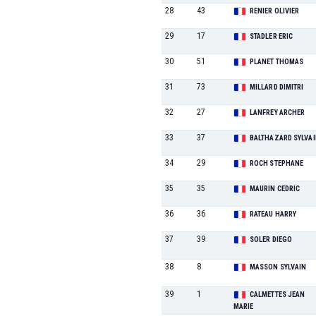
28
43
RENIER OLIVIER
29
17
STADLER ERIC
30
51
PLANET THOMAS
31
73
MILLARD DIMITRI
32
27
LANFREY ARCHER
33
37
BALTHAZARD SYLVA
34
29
ROCH STEPHANE
35
35
MAURIN CEDRIC
36
36
RATEAU HARRY
37
39
SOLER DIEGO
38
8
MASSON SYLVAIN
39
1
CALMETTES JEAN
MARIE