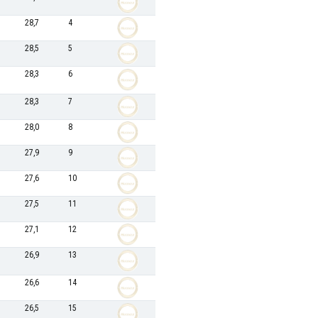
28,7
4
28,5
5
28,3
6
28,3
7
28,0
8
27,9
9
27,6
10
27,5
11
27,1
12
26,9
13
26,6
14
26,5
15