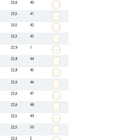
23,6
40
23,5
41
23,5
42
23,3
43
22,9
1
22,8
44
22,8
45
22,6
46
22,6
47
22,6
48
22,5
49
22,5
50
22,3
2