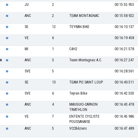
JU
2
00:15:55.953
M
ANC
2
TEAM MONTAGNAC
00:15:58.922
M
SE
12
TEYRAN BIKE
00:16:10.137
M
VE
6
00:16:19.458
M
MI
1
C4H2
00:16:21.578
M
ANC
3
Team Montagnac A.C.
00:16:27.247
IN
M
SVE
5
00:16:28.561
M
SE
13
TEAM PIC SAINT LOUP
00:16:40.511
M
SVE
6
Teyran Bike
00:16:42.503
M
ANC
4
MAUGUIO-CARNON
00:16:43.478
M
TRIATHLON
VE
7
ENTENTE CYCLISTE
00:16:45.986
M
POUSSANAISE
ANC
5
VCCBéziers
00:16:47.489
M