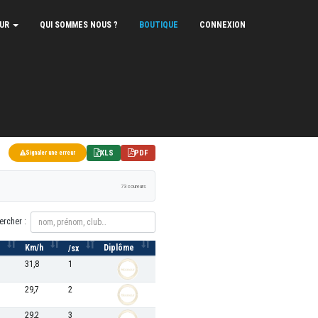
EUR
QUI SOMMES NOUS ?
BOUTIQUE
CONNEXION
XLS
PDF
Signaler une erreur
73 coureurs
ercher :
Km/h
Diplôme
/sx
31,8
1
29,7
2
29,2
3