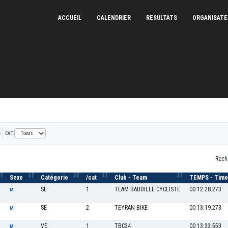
ACCUEIL
CALENDRIER
RESULTATS
ORGANISAT
3
CAT.
Rech
Sexe
Catégorie
/cat
Club - Team
TEMPS - Time
SE
1
TEAM BAUDILLE CYCLISTE
00:12:28.273
M
SE
2
TEYRAN BIKE
00:13:19.273
M
VE
1
TBC34
00:13:33.553
M