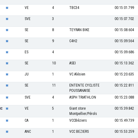
VE
4
TBC34
00:15:01.799
M
SVE
3
00:15:07.702
M
SE
8
TEYRAN BIKE
00:15:08.604
M
SE
9
C4H2
00:15:09.564
M
ES
4
00:15:09.686
M
SE
10
ASEI
00:15:13.362
M
JU
1
VC Alésien
00:15:20.635
M
SE
11
ENTENTE CYCLISTE
00:15:22.811
M
POUSSANAISE
SVE
4
ASPH TRIATHLON
00:15:23.088
M
VE
5
Giant store
00:15:39.842
IC
M
Montpellier/Pérols
CA
1
VCCBéziers
00:15:49.739
M
ANC
1
VCC BEZIERS
00:15:53.259
M