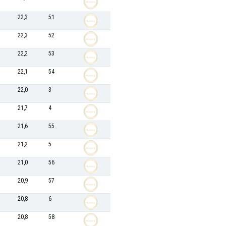
22,3
51
22,3
52
22,2
53
22,1
54
22,0
3
21,7
4
21,6
55
21,2
5
21,0
56
20,9
57
20,8
6
20,8
58