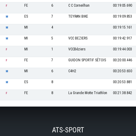
FE
6
C C Corneilhan
00:19:05.690
F
ES
7
TEYRAN BIKE
00:19:09.853
M
MI
4
00:19:15.161
M
MI
5
VCC BEZIERS
00:19:42.917
M
MI
1
VCCBéziers
00:19:44.003
F
FE
7
GUIDON SPORTIF SÉTOIS
00:20:00.446
F
MI
6
C4H2
00:20:53.650
M
ES
8
00:20:53.881
M
FE
8
La Grande Motte Triathlon
00:21:38.842
F
ATS-SPORT