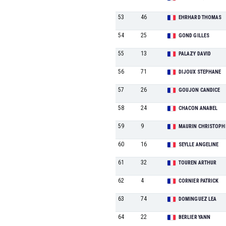
53
46
EHRHARD THOMAS
54
25
GOND GILLES
55
13
PALAZY DAVID
56
71
DIJOUX STEPHANE
57
26
GOUJON CANDICE
58
24
CHACON ANABEL
59
9
MAURIN CHRISTOPH
60
16
SEYLLE ANGELINE
61
32
TOUREN ARTHUR
62
4
CORNIER PATRICK
63
74
DOMINGUEZ LEA
64
22
BERLIER YANN