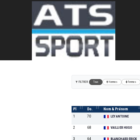
Chrono Taillade
15/10/202
CLM (6.6KM - 220MD+)
FILTRER
Tous
Hommes
Femmes
Pl
Do.
Nom & Prénom
1
70
LEY ANTOINE
2
68
VAILLIER HUGO
3
64
BLANCHARD ERICK