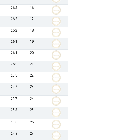
26,3
16
26,2
17
26,2
18
26,1
19
26,1
20
26,0
21
25,8
22
25,7
23
25,7
24
25,3
25
25,0
26
24,9
27