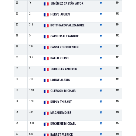
25
16
M4
JIMÉNEZ CASTÁN AITOR
M
26
21
M3
HERVE JULIEN
M
27
713
M4
BOTCHAROV ALEXANDRE
M
28
34
M2
CARLIER ALEXANDRE
M
29
739
M1
CASSARO CORENTIN
M
30
785
M1
BALLU PIERRE
M
31
6
M4
SCHEFFER AYMERIC
M
32
718
M6
LOUGE ALEXIS
M
33
1781
M5
GLEESON MICHAEL
M
34
1733
M2
DUPUY THIBAUT
M
35
732
M4
MAGNIE MOISE
M
36
1651
M3
DUCHENE MICKAEL
M
37
624
M5
BARRET FABRICE
M