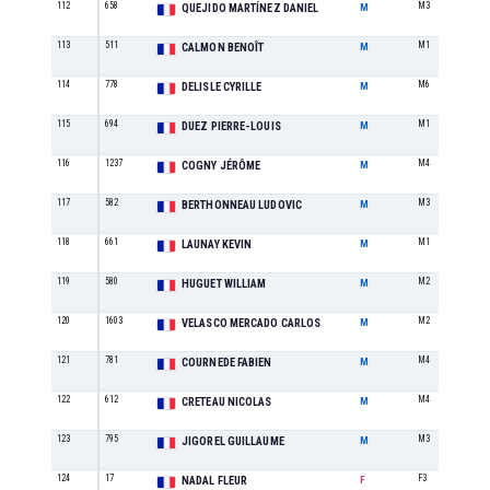
112
658
M3
QUEJIDO MARTÍNEZ DANIEL
M
113
511
M1
CALMON BENOÎT
M
114
778
M6
DELISLE CYRILLE
M
115
694
M1
DUEZ PIERRE-LOUIS
M
116
1237
M4
COGNY JÉRÔME
M
117
582
M3
BERTHONNEAU LUDOVIC
M
118
661
M1
LAUNAY KEVIN
M
119
580
M2
HUGUET WILLIAM
M
120
1603
M2
VELASCO MERCADO CARLOS
M
121
781
M4
COURNEDE FABIEN
M
122
612
M4
CRETEAU NICOLAS
M
123
795
M3
JIGOREL GUILLAUME
M
124
17
F3
NADAL FLEUR
F