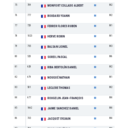
75
709
M2
MONFORT COLLADO ALBERT
M
76
777
M2
BOUDARD YOANN
M
77
720
M1
FERRER FLORES RUBEN
M
78
1023
M1
HERVE ROBIN
M
79
755
M3
BALSAN LIONEL
M
80
520
M6
SOREIL PASCAL
M
81
628
M2
RIBA BERTOLÍN DANIEL
M
82
679
M1
NOUGUÉ NATHAN
M
83
501
M2
LECLERE THOMAS
M
84
677
M4
ROUGELIN JEAN-FRANÇOIS
M
85
1662
M4
JAIME SANCHEZ DANIEL
M
86
743
M4
JACQUET SYLVAIN
M