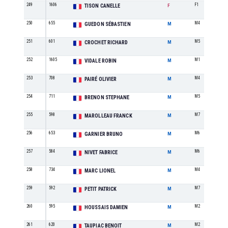
249
1606
F1
TISON CANELLE
F
250
655
M4
GUEDON SÉBASTIEN
M
251
601
M5
CROCHET RICHARD
M
252
1605
M1
VIDALE ROBIN
M
253
708
M4
PAIRÉ OLIVIER
M
254
711
M5
BRENON STEPHANE
M
255
598
M7
MAROLLEAU FRANCK
M
256
653
M6
GARNIER BRUNO
M
257
584
M6
NIVET FABRICE
M
258
734
M4
MARC LIONEL
M
259
592
M7
PETIT PATRICK
M
260
595
M2
HOUSSAIS DAMIEN
M
261
620
M2
TAUPIAC BENOIT
M