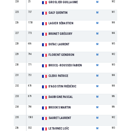
224
25
M2
GROSLIER GUILLAUME
M
225
737
M1
GALY QUENTIN
M
226
1730
M4
LAGIER SÉBASTIEN
M
227
773
M4
BRUNET GRÉGORY
M
228
606
M5
DUTAC LAURENT
M
229
794
M2
FLORENT GENDRON
M
230
771
M3
BROCQ-ROUSSEU FABIEN
M
231
751
M4
CLERO PATRICE
M
232
878
M4
D'AGOSTIN FRÉDÉRIC
M
233
879
M6
DAUBIGNE PASCAL
M
234
798
M6
BROOKS MARTIN
M
235
1583
M2
SAURET LAURENT
M
236
552
M3
LE TARNEC LOÏC
M