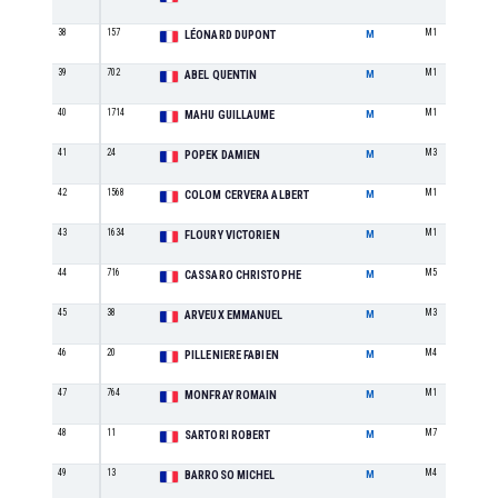
38
157
M1
LÉONARD DUPONT
M
39
702
M1
ABEL QUENTIN
M
40
1714
M1
MAHU GUILLAUME
M
41
24
M3
POPEK DAMIEN
M
42
1568
M1
COLOM CERVERA ALBERT
M
43
1634
M1
FLOURY VICTORIEN
M
44
716
M5
CASSARO CHRISTOPHE
M
45
38
M3
ARVEUX EMMANUEL
M
46
20
M4
PILLENIERE FABIEN
M
47
764
M1
MONFRAY ROMAIN
M
48
11
M7
SARTORI ROBERT
M
49
13
M4
BARROSO MICHEL
M