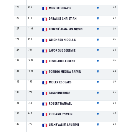
125
699
M4
MONTOTO DAVID
M
126
811
M7
DABASSE CHRISTIAN
M
127
1168
M6
BEURNÉ JEAN-FRANÇOIS
M
128
691
M6
GUICHARD NICOLAS
M
129
738
M1
LAFORGUE GÉRÉMIE
M
130
1647
M6
DESCLAUX LAURENT
M
131
1698
M4
TORIBIO MEDINA RAFAEL
M
132
155
M9
MEILER EDOUARD
M
133
728
M5
PASCHINI BRICE
M
134
745
M1
ROBERT NATHAEL
M
135
644
M4
RICHARD SYLVAIN
M
136
776
M5
LECHEVALIER LAURENT
M