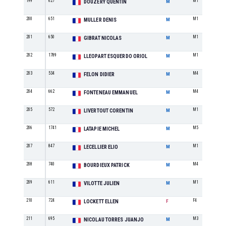
199
627
M1
DOUZERY QUENTIN
M
200
651
M1
MULLER DENIS
M
201
650
M1
GIBRAT NICOLAS
M
202
1789
M1
LLEOPART ESQUERDO ORIOL
M
203
534
M4
FELON DIDIER
M
204
662
M4
FONTENEAU EMMANUEL
M
205
572
M1
LIVERTOUT CORENTIN
M
206
1741
M5
LATAPIE MICHEL
M
207
847
M1
LECELLIER ELIO
M
208
740
M4
BOURDIEUX PATRICK
M
209
611
M1
VILOTTE JULIEN
M
210
724
F4
LOCKETT ELLEN
F
211
695
M3
NICOLAU TORRES JUANJO
M