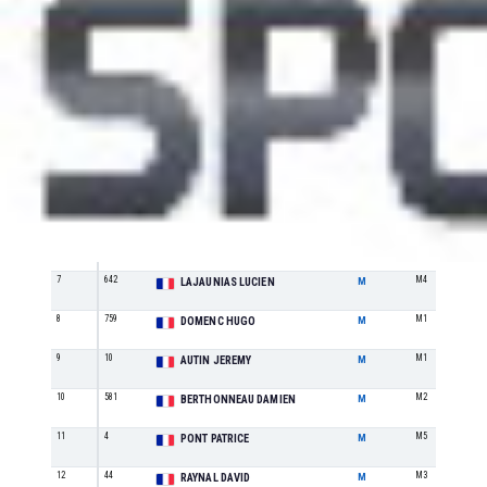
Pl
Do.
Nom & Prénom
Sexe
Catégorie
1
39
M1
BERARD JULIEN
M
2
123
M2
PILLON SÉBASTIEN
M
3
163
M1
DRECHOU HUGO
M
4
43
M1
LEY ANTOINE
M
5
1738
M2
LLOBET DOMINGO MARC
M
6
75
M2
DANIES CAMILLE
M
7
642
M4
LAJAUNIAS LUCIEN
M
8
759
M1
DOMENC HUGO
M
9
10
M1
AUTIN JEREMY
M
10
581
M2
BERTHONNEAU DAMIEN
M
11
4
M5
PONT PATRICE
M
12
44
M3
RAYNAL DAVID
M