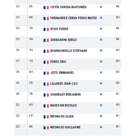
212
696
M4
COSTA SUREDA BARTOMEU
M
213
698
M3
HERNANDEZ CERDA PEDRO MATEU
M
214
754
M6
ROUX PIERRE
M
215
704
M6
GHIRARDINI SERGE
M
216
793
M3
BOURNONVILLE STÉPHANE
M
217
774
M3
PEREZ ERIC
M
218
605
M5
JEZO EMMANUEL
M
219
570
M5
LALANDE JEAN-LUC
M
220
730
M1
CHARBAUT BENJAMIN
M
221
645
M3
BAUDSON NICOLAS
M
222
635
M1
MESNAGE LILIAN
M
223
686
M1
MESNAGE GUILLAUME
M