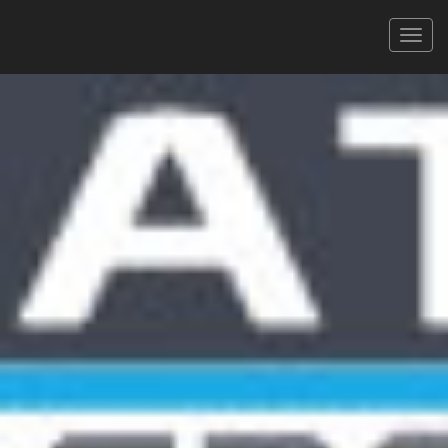
L'Ariégeoise CYCLOSPORTIVE
24/06/2023
ARIÉGEOISE XXL
XLS
PDF
Signaler une erreur
FILTRER
Tous
Hommes
Femmes
CAT.
280 coureurs
Faites défiler pour voir toutes les colonnes
Rechercher :