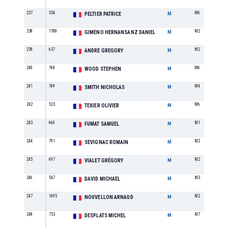
237
554
M6
PELTIER PATRICE
M
238
1788
M2
GIMENO HERNANSANZ DANIEL
M
239
637
M2
ANDRE GREGORY
M
240
768
M6
WOOD STEPHEN
M
241
769
M4
SMITH NICHOLAS
M
242
523
M6
TEXIER OLIVIER
M
243
660
M1
FUMAT SAMUEL
M
244
791
M2
SEVIGNAC ROMAIN
M
245
697
M2
VIALET GRÉGORY
M
246
547
M3
DAVID MICHAEL
M
247
1695
M2
NOUVELLON ARNAUD
M
248
753
M7
DESPLATS MICHEL
M