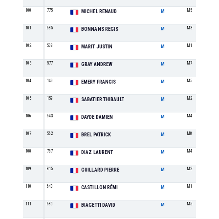
100
775
M5
MICHEL RENAUD
M
101
685
M3
BONNANS REGIS
M
102
508
M1
MARIT JUSTIN
M
103
577
M7
GRAY ANDREW
M
104
149
M5
EMERY FRANCIS
M
105
159
M2
SABATIER THIBAULT
M
106
643
M4
DAYDE DAMIEN
M
107
562
M8
BREL PATRICK
M
108
787
M4
DIAZ LAURENT
M
109
815
M2
GUILLARD PIERRE
M
110
640
M1
CASTILLON RÉMI
M
111
680
M5
BIAGETTI DAVID
M