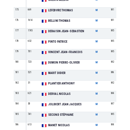
175
669
M1
LEFEBVRE THOMAS
M
176
1614
M1
BELLINI THOMAS
M
177
1745
M5
DERAISIN JEAN-SEBASTIEN
M
178
632
M5
PINTO PATRICE
M
179
701
M5
VINCENT JEAN-FRANCOIS
M
180
723
M2
DUMON PIERRE-OLIVIER
M
181
521
M6
MARIT DIDIER
M
182
31
M2
PLANTIER ANTHONY
M
183
621
M4
DERVAL NICOLAS
M
184
30
M7
JOLIBERT JEAN JACQUES
M
185
741
M5
SECOND STÉPHANE
M
186
613
M4
MANET NICOLAS
M