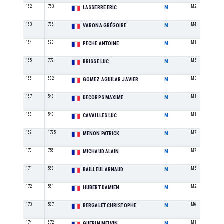
162
763
M2
LASSERRE ERIC
M
163
786
M4
VARONA GRÉGOIRE
M
164
690
M1
PECHE ANTOINE
M
165
779
M5
BRISSE LUC
M
166
682
M3
GOMEZ AGUILAR JAVIER
M
167
548
M1
DECORPS MAXIME
M
168
540
M1
CAVAILLES LUC
M
169
1795
M7
MENON PATRICK
M
170
756
M7
MICHAUD ALAIN
M
171
568
M5
BAILLEUL ARNAUD
M
172
561
M2
HUBERT DAMIEN
M
173
587
M6
BERGALET CHRISTOPHE
M
174
672
M1
GUERIN MELVIN
M