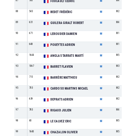
87
760
M4
FOUCAULT CÉDRIC
M
88
543
M2
BEDET FRÉDÉRIC
M
89
631
M4
GUILERA GIRALT ROBERT
M
90
671
M1
LEROUDIER DAMIEN
M
91
648
M1
POUEYTES ADRIEN
M
92
1644
M5
ANGLAS TARRATS MARTÍ
M
93
1067
M3
BARRET FLAVIEN
M
94
715
M2
BARRÈRE MATTHIEU
M
95
703
M2
CARDOSO MARTINS MICAEL
M
96
639
M2
DEPRATS ADRIEN
M
97
783
M4
RIGAUD JULIEN
M
98
40
M5
LE CALVEZ ERIC
M
99
1640
M5
CHAZALON OLIVIER
M