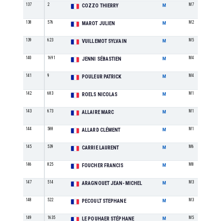
137
2
M7
COZZO THIERRY
M
138
576
M2
MAROT JULIEN
M
139
623
M5
VUILLEMOT SYLVAIN
M
140
1691
M4
JENNI SÉBASTIEN
M
141
9
M4
POULEUR PATRICK
M
142
683
M1
ROELS NICOLAS
M
143
673
M1
ALLAIRE MARC
M
144
588
M1
ALLARD CLÉMENT
M
145
539
M6
CARRIE LAURENT
M
146
825
M8
FOUCHER FRANCIS
M
147
514
M3
ARAGNOUET JEAN-MICHEL
M
148
522
M3
PECOULT STEPHANE
M
149
1635
M5
LE POUHAER STÉPHANE
M