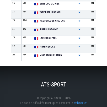
274
610
M4
VITTECOQ OLIVIER
M
275
747
M4
TANCEREL LUDOVIC
M
276
1760
M4
NESPOULOUS NICOLAS
M
277
502
M1
FIRMIN ANTOINE
M
278
622
M1
LAROUSSE PAUL
M
279
512
M1
FIRMIN LUCAS
M
280
749
M6
MIOSSEC CHRISTIAN
M
ATS-SPORT
© Copyright ATS-SPORT 2026
En cas de difficultés techniques contacter le
Webmaster