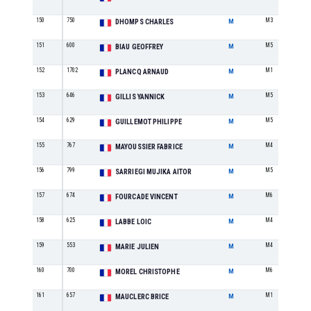
150
750
M3
DHOMPS CHARLES
M
151
600
M5
BIAU GEOFFREY
M
152
1702
M1
PLANCQ ARNAUD
M
153
646
M5
GILLIS YANNICK
M
154
629
M5
GUILLEMOT PHILIPPE
M
155
767
M4
MAYOUSSIER FABRICE
M
156
799
M5
SARRIEGI MUJIKA AITOR
M
157
674
M6
FOURCADE VINCENT
M
158
625
M4
LABBE LOIC
M
159
553
M4
MARIE JULIEN
M
160
700
M6
MOREL CHRISTOPHE
M
161
657
M1
MAUCLERC BRICE
M