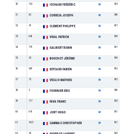
50
152
M3
ISCHARD FRÉDÉRIC
M
51
45
M8
CORREIA JOSEPH
M
52
18
M7
CLEMENT PHILIPPE
M
53
636
M4
VIDAL PATRICK
M
54
770
M1
GALIBERT ROBIN
M
55
33
M4
BOUCHOT JÉRÔME
M
56
549
M2
DEYCARD FABIEN
M
57
15
M2
VEGLIO MATHIEU
M
58
5
M8
FOURNIER ERIC
M
59
717
M5
FAVA FRANC
M
60
676
M1
JORT HUGO
M
61
1657
M1
CAMMAS CHRISTOPHER
M
62
35
M5
DUVERGE LAURENT
M