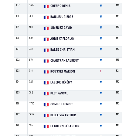
187
1592
M5
CRESPO DENIS
M
188
761
M1
BAILLEUL PIERRE
M
189
608
M3
JIMENEZ DAVID
M
190
537
M1
ABRIBAT FLORIAN
M
191
748
M7
BALSE CHRISTIAN
M
192
670
M6
CHARTRAN LAURENT
M
193
518
F2
ROUSSET MARION
F
194
524
M2
LABEDE JÉRÉMY
M
195
782
M5
PLET PASCAL
M
196
1715
M2
COMBES BENOIT
M
197
1696
M2
DELLA VIA ARTHUR
M
198
596
M4
LE GUERN SÉBASTIEN
M