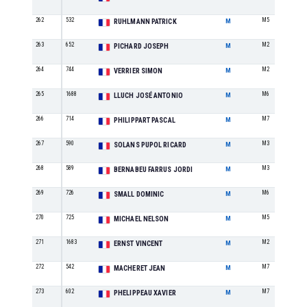
262
532
M5
RUHLMANN PATRICK
M
263
652
M2
PICHARD JOSEPH
M
264
744
M2
VERRIER SIMON
M
265
1688
M6
LLUCH JOSÉ ANTONIO
M
266
714
M7
PHILIPPART PASCAL
M
267
590
M3
SOLANS PUPOL RICARD
M
268
589
M3
BERNABEU FARRUS JORDI
M
269
726
M6
SMALL DOMINIC
M
270
725
M5
MICHAEL NELSON
M
271
1683
M2
ERNST VINCENT
M
272
542
M7
MACHERET JEAN
M
273
602
M7
PHELIPPEAU XAVIER
M