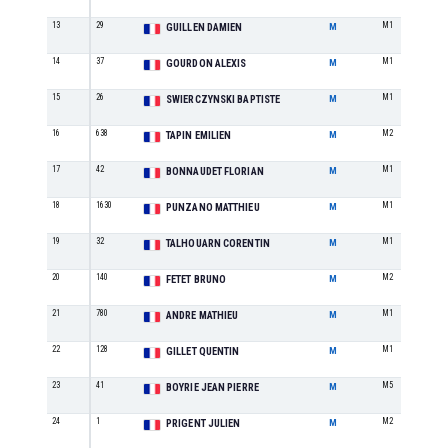
13
29
M1
GUILLEN DAMIEN
M
14
37
M1
GOURDON ALEXIS
M
15
26
M1
SWIERCZYNSKI BAPTISTE
M
16
638
M2
TAPIN EMILIEN
M
17
42
M1
BONNAUDET FLORIAN
M
18
1630
M1
PUNZANO MATTHIEU
M
19
32
M1
TALHOUARN CORENTIN
M
20
140
M2
FETET BRUNO
M
21
780
M1
ANDRE MATHIEU
M
22
128
M1
GILLET QUENTIN
M
23
41
M5
BOYRIE JEAN PIERRE
M
24
1
M2
PRIGENT JULIEN
M