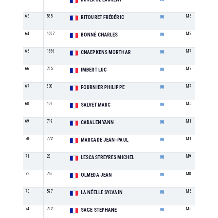
63
585
M5
RITOURET FRÉDÉRIC
M
64
1607
M2
BONNÉ CHARLES
M
65
1686
M7
CNAEPKENS MORTHAR
M
66
765
M7
IMBERT LUC
M
67
630
M7
FOURNIER PHILIPPE
M
68
109
M5
SALVET MARC
M
69
719
M1
CADALEN YANN
M
70
772
M1
MARCADE JEAN-PAUL
M
71
28
M9
LESCASTREYRES MICHEL
M
72
796
M8
OLMEDA JEAN
M
73
597
M5
LA NÉELLE SYLVAIN
M
74
792
M5
SAGE STEPHANE
M