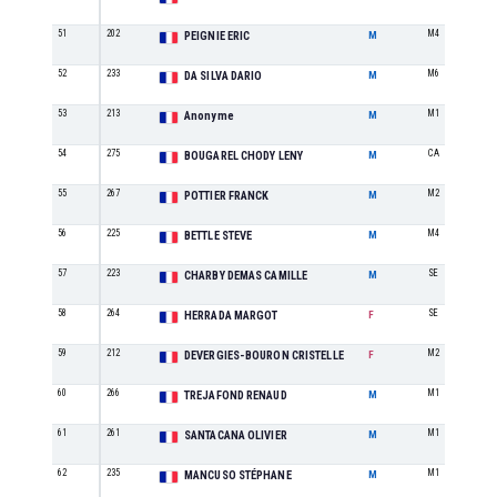
51
202
M4
PEIGNIE ERIC
M
52
233
M6
DA SILVA DARIO
M
53
213
M1
Anonyme
M
54
275
CA
BOUGAREL CHODY LENY
M
55
267
M2
POTTIER FRANCK
M
56
225
M4
BETTLE STEVE
M
57
223
SE
CHARBY DEMAS CAMILLE
M
58
264
SE
HERRADA MARGOT
F
59
212
M2
DEVERGIES-BOURON CRISTELLE
F
60
266
M1
TREJAFOND RENAUD
M
61
261
M1
SANTACANA OLIVIER
M
62
235
M1
MANCUSO STÉPHANE
M