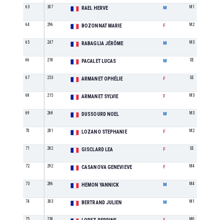
63
307
M1
RAEL HERVE
M
64
296
M2
BOZONNAT MARIE
F
65
247
M3
RABAGLIA JÉRÔME
M
66
218
SE
PACALET LUCAS
M
67
253
SE
ARMANET OPHÉLIE
F
68
215
M3
ARMANET SYLVIE
F
69
268
M3
DUSSOURD NOEL
M
70
281
M2
LOZANO STEPHANIE
F
71
282
SE
GISCLARD LEA
F
72
292
M4
CASANOVA GENEVIEVE
F
73
286
M4
HEMON YANNICK
M
74
303
M1
BERTRAND JULIEN
M
75
230
M0
F