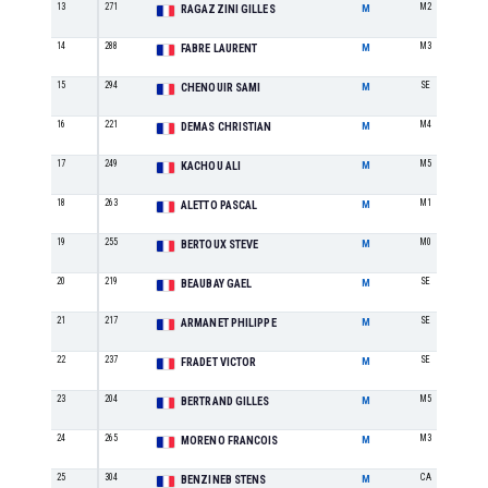
13
271
M2
RAGAZZINI GILLES
M
14
288
M3
FABRE LAURENT
M
15
294
SE
CHENOUIR SAMI
M
16
221
M4
DEMAS CHRISTIAN
M
17
249
M5
KACHOU ALI
M
18
263
M1
ALETTO PASCAL
M
19
255
M0
BERTOUX STEVE
M
20
219
SE
BEAUBAY GAEL
M
21
217
SE
ARMANET PHILIPPE
M
22
237
SE
FRADET VICTOR
M
23
204
M5
BERTRAND GILLES
M
24
265
M3
MORENO FRANCOIS
M
25
304
CA
BENZINEB STENS
M