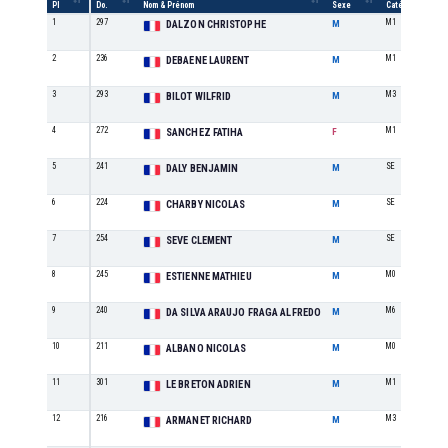
Pl
Do.
Nom & Prénom
Sexe
Catégorie
1
297
M1
DALZON CHRISTOPHE
M
2
236
M1
DEBAENE LAURENT
M
3
293
M3
BILOT WILFRID
M
4
272
M1
SANCHEZ FATIHA
F
5
241
SE
DALY BENJAMIN
M
6
224
SE
CHARBY NICOLAS
M
7
254
SE
SEVE CLEMENT
M
8
245
M0
ESTIENNE MATHIEU
M
9
240
M6
DA SILVA ARAUJO FRAGA ALFREDO
M
10
211
M0
ALBANO NICOLAS
M
11
301
M1
LE BRETON ADRIEN
M
12
216
M3
ARMANET RICHARD
M