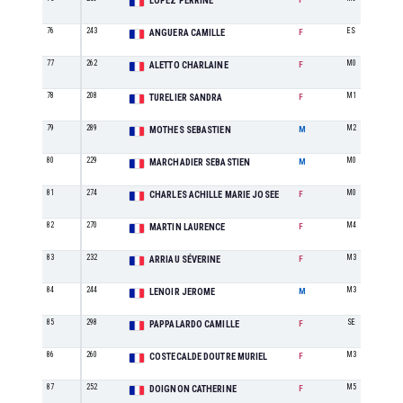
LOPEZ PERRINE
76
243
ES
ANGUERA CAMILLE
F
77
262
M0
ALETTO CHARLAINE
F
78
208
M1
TURELIER SANDRA
F
79
289
M2
MOTHES SEBASTIEN
M
80
229
M0
MARCHADIER SEBASTIEN
M
81
274
M0
CHARLES ACHILLE MARIE JOSEE
F
82
270
M4
MARTIN LAURENCE
F
83
232
M3
ARRIAU SÉVERINE
F
84
244
M3
LENOIR JEROME
M
85
298
SE
PAPPALARDO CAMILLE
F
86
260
M3
COSTECALDE DOUTRE MURIEL
F
87
252
M5
DOIGNON CATHERINE
F