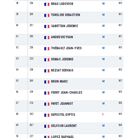
38
256
M3
BRAU LUDOVICK
M
39
209
M1
TURELIER SEBASTIEN
M
40
291
M1
SABETTAN JEREMIE
M
41
290
M1
ANDREVIE YVAN
M
42
250
M5
THÉBAULT JEAN-YVES
M
43
222
SE
DEMAS JEREMIE
M
44
258
M3
BEZIAT SERVAIS
M
45
269
M7
BRUN MARC
M
46
239
M5
FERRY JEAN-CHARLES
M
47
214
M4
PAYET JEANNOT
M
48
242
M5
DEPESTEL GYPTIS
F
49
287
M4
DELFOUR LAURENT
M
50
227
M3
LOPEZ RAPHAEL
M