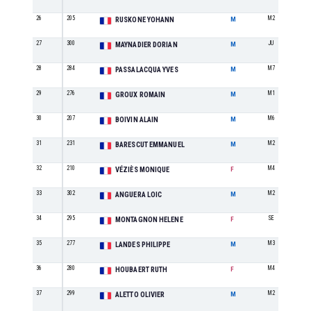
26
205
M2
RUSKONE YOHANN
M
27
300
JU
MAYNADIER DORIAN
M
28
284
M7
PASSALACQUA YVES
M
29
276
M1
GROUX ROMAIN
M
30
207
M6
BOIVIN ALAIN
M
31
231
M2
BARESCUT EMMANUEL
M
32
210
M4
VÉZIÈS MONIQUE
F
33
302
M2
ANGUERA LOIC
M
34
295
SE
MONTAGNON HELENE
F
35
277
M3
LANDES PHILIPPE
M
36
280
M4
HOUBAERT RUTH
F
37
299
M2
ALETTO OLIVIER
M