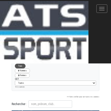
Foulées de Balaruc
23/09/2023
COURSE SOLO 12.6 KM
XLS
PDF
Signaler une erreur
FILTRER
Tous
Hommes
Femmes
CAT.
102 coureurs
Faites défiler pour voir toutes les colonnes
Rechercher :