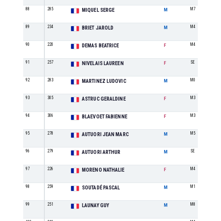
88
285
M7
MIQUEL SERGE
M
89
234
M4
BRIET JAROLD
M
90
220
M4
DEMAS BEATRICE
F
91
257
SE
NIVELAIS LAUREEN
F
92
283
M0
MARTINEZ LUDOVIC
M
93
305
M3
ASTRUC GERALDINE
F
94
306
M3
BLAEVOET FABIENNE
F
95
278
M5
AUTUORI JEAN MARC
M
96
279
SE
AUTUORI ARTHUR
M
97
226
M4
MORENO NATHALIE
F
98
259
M1
SOUTADÉ PASCAL
M
99
251
M8
LAUNAY GUY
M