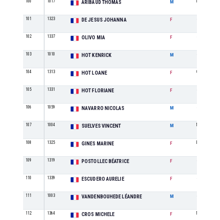
100
1017
M1
ARIBAUD THOMAS
M
101
1323
SE
DE JESUS JOHANNA
F
102
1337
SE
OLIVO MIA
F
103
1010
SE
HOT KENRICK
M
104
1313
CA
HOT LOANE
F
105
1331
SE
HOT FLORIANE
F
106
1059
SE
NAVARRO NICOLAS
M
107
1004
M8
SUELVES VINCENT
M
108
1325
ES
GINES MARINE
F
109
1319
SE
POSTOLLEC BÉATRICE
F
110
1339
SE
ESCUDERO AURELIE
F
111
1003
SE
VANDENBOUHEDE LÉANDRE
M
112
1364
M5
CROS MICHELE
F