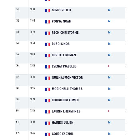
51
1038
MI
SEMPERE TEO
M
52
1101
JU
PONSA NOAH
M
53
1075
M3
RECH CHRISTOPHE
M
54
1050
CA
DUBOIS NOA
M
55
1080
CA
BURCKEL ROMAN
M
56
1340
M1
EVENAT ISABELLE
F
57
1026
M1
GUILHAUMON VICTOR
M
58
1096
SE
MORICHELLI THOMAS
M
59
1078
SE
BOUGHDIRI AHMED
M
60
1316
MI
LAURIN LHERM INES
F
61
1035
M5
HAINES JULIEN
M
62
1046
M1
COUDRAY CYRIL
M