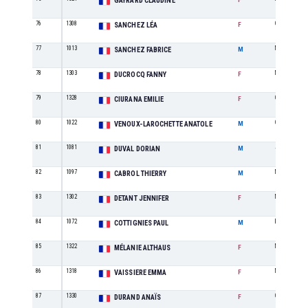
GAYRARD CLAUDINE
76
1308
CA
SANCHEZ LÉA
F
77
1013
M2
SANCHEZ FABRICE
M
78
1303
M0
DUCROCQ FANNY
F
79
1328
CA
CIURANA EMILIE
F
80
1022
CA
VENOUX-LAROCHETTE ANATOLE
M
81
1081
JU
DUVAL DORIAN
M
82
1097
M5
CABROL THIERRY
M
83
1302
M1
DETANT JENNIFER
F
84
1072
ES
COTTIGNIES PAUL
M
85
1322
M2
MÉLANIE ALTHAUS
F
86
1318
MI
VAISSIERE EMMA
F
87
1330
CA
DURAND ANAÏS
F