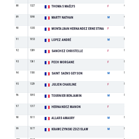
88
1327
CA
THOMAS MAÉLYS
F
89
1098
CA
MARTY NATHAN
M
90
1335
M5
MONTALBAN HERNANDEZ ERNESTINA
F
91
1053
M4
LOPEZ ANDRÉ
M
92
1309
M2
SANCHEZ CHRISTELLE
F
93
1361
ES
PECH MORGANE
F
94
1100
M0
SAINT SAENS GEYSON
M
95
1329
M0
JULIEN CHARLINE
F
96
1095
M3
TOURNIER BENJAMIN
M
97
1317
SE
HERNANDEZ MANON
F
98
1011
M1
ALLARD AMAURY
M
99
1077
M8
KRAWCZYNSKI ZDZISLAW
M