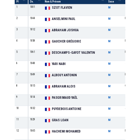
Pl
Do.
Nom & Prénom
Sexe
Catégorie
1
1001
SE
SZOT FLAVIEN
M
2
1044
ES
ANSELMINI PAUL
M
3
1012
JU
ABRAHAM JOSHUA
M
4
1058
ES
GAUCHER GRÉGOIRE
M
5
1061
M0
DESCHAMPS-GAYOT VALENTIN
M
6
1048
SE
YARI NABI
M
7
1049
ES
ALBOUY ANTONIN
M
8
1015
CA
ABRAHAM ALOIS
M
9
1014
SE
PASGRIMAUD YAËL
M
10
1032
JU
PUYDEBOIS ANTOINE
M
11
1029
JU
GRAS LOAN
M
12
1045
M0
HACHEMI MOHAMED
M