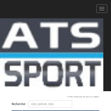
Les Foulées du Parc
15/10/2023
5 KM DES FOULÉES DU PARC
XLS
PDF
Signaler une erreur
FILTRER
Tous
Hommes
Femmes
CAT.
123 coureurs
Faites défiler pour voir toutes les colonnes
Rechercher :