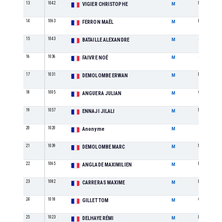
13
1042
M2
VIGIER CHRISTOPHE
M
14
1063
ES
FERRON MAËL
M
15
1043
JU
BATAILLE ALEXANDRE
M
16
1036
JU
FAIVRE NOÉ
M
17
1031
ES
DEMOLOMBE ERWAN
M
18
1005
CA
ANGUERA JULIAN
M
19
1057
M2
ENNAJI JILALI
M
20
1020
SE
Anonyme
M
21
1039
M3
DEMOLOMBE MARC
M
22
1065
ES
ANGLADE MAXIMILIEN
M
23
1082
ES
CARRERAS MAXIME
M
24
1018
CA
GILLET TOM
M
25
1023
ES
DELHAYE RÉMI
M