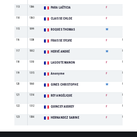
113
1366
SE
PARA LAËTICIA
F
114
1363
SE
CLAISSE CHLOE
F
115
1099
SE
ROQUES THOMAS
M
116
1338
M5
FRAISSE SYLVIE
F
117
1002
M5
HERVÉ ANDRÉ
M
118
1310
M0
LAGOUTE MANON
F
119
1315
M0
Anonyme
F
120
1060
M4
GINES CHRISTOPHE
M
121
1314
M0
REY ANGÉLIQUE
F
122
1312
M1
QUINCEY AUDREY
F
123
1304
M3
HERNANDEZ SABINE
F