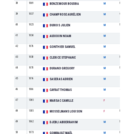
38
1069
M4
BENZEMOUR BOUDBA
M
39
1037
CA
CHAMPROSE AURÉLIEN
M
40
1025
M0
DUBOIS JULIEN
M
41
1034
SE
AUDOUIN NOAM
M
42
1076
SE
GONTHIER SAMUEL
M
43
1030
M2
CLERICE STEPHANE
M
44
1070
M0
DURAND GREGORY
M
45
1016
SE
SASERAS ADRIEN
M
46
1066
JU
CAYRAT THOMAS
M
47
1365
SE
MARSAC CAMILLE
F
48
1305
ES
MOSSELMANS LOUISON
F
49
1062
M4
DJEBLI ABDERRAHIM
M
50
1073
ES
GOMBAULT MAËL
M