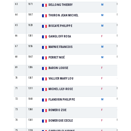
63
1071
M5
DELLONG THIERRY
M
64
1007
M3
THURON JEAN MICHEL
M
65
1028
M4
BISCAYE PHILIPPE
M
66
1301
M5
GANGLOFF ROSA
F
67
1056
M0
MAYNIE FRANCOIS
M
68
1047
ES
PERRET NOÉ
M
69
1306
SE
BARON LOUISE
F
70
1307
JU
VALLIER MARY LOU
F
71
1311
MI
MICHEL LILY-ROSE
F
72
1040
M7
FLANDRIN PHILIPPE
M
73
1360
JU
ROMERO ZOE
F
74
1341
M2
DOMERGUE CECILE
F
75
1324
M5
F