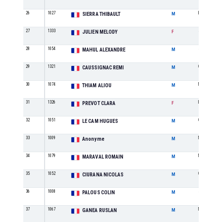
26
1027
ES
SIERRA THIBAULT
M
27
1333
SE
JULIEN MELODY
F
28
1054
SE
MAHUL ALEXANDRE
M
29
1321
CA
CAUSSIGNAC REMI
M
30
1074
M2
THIAM ALIOU
M
31
1326
ES
PREVOT CLARA
F
32
1051
CA
LE CAM HUGUES
M
33
1009
M2
Anonyme
M
34
1079
M1
MARAVAL ROMAIN
M
35
1052
CA
CIURANA NICOLAS
M
36
1008
SE
PALOUS COLIN
M
37
1067
M2
GANEA RUSLAN
M