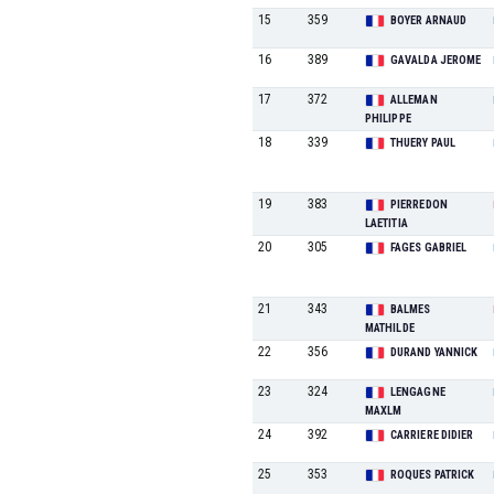
15
359
BOYER ARNAUD
16
389
GAVALDA JEROME
17
372
ALLEMAN
PHILIPPE
18
339
THUERY PAUL
19
383
PIERREDON
LAETITIA
20
305
FAGES GABRIEL
21
343
BALMES
MATHILDE
22
356
DURAND YANNICK
23
324
LENGAGNE
MAXLM
24
392
CARRIERE DIDIER
25
353
ROQUES PATRICK