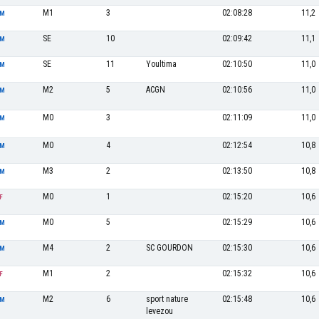
M1
3
02:08:28
11,2
M
SE
10
02:09:42
11,1
M
SE
11
Youltima
02:10:50
11,0
M
M2
5
ACGN
02:10:56
11,0
M
M0
3
02:11:09
11,0
M
M0
4
02:12:54
10,8
M
M3
2
02:13:50
10,8
M
M0
1
02:15:20
10,6
F
M0
5
02:15:29
10,6
M
M4
2
SC GOURDON
02:15:30
10,6
M
M1
2
02:15:32
10,6
F
M2
6
sport nature
02:15:48
10,6
M
levezou