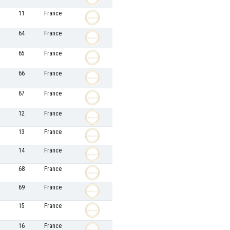
11
France
64
France
65
France
66
France
67
France
12
France
13
France
14
France
68
France
69
France
15
France
16
France