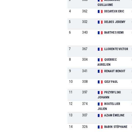
GUILLAUME
4
362
DECAYEUX ERIC
5
302
DELBES JEREMY
6
340
BARTHES REMI
7
367
LLORENTE VICTOR
8
304
QUERREC
AURELIEN
9
341
RENAUT BENOIT
10
308
GELY PAUL
11
397
PRZYBYLSKI
JOHANN
12
374
BOUTELLIER
JULIEN
13
307
AZAM ÉMELINE
14
326
BABIN STÉPHANE