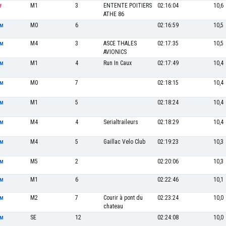
M1
3
ENTENTE POITIERS
02:16:04
10,6
F
ATHE 86
M0
6
02:16:59
10,5
M
M4
3
ASCE THALES
02:17:35
10,5
M
AVIONICS
M1
4
Run In Caux
02:17:49
10,4
M
M0
7
02:18:15
10,4
M
M1
5
02:18:24
10,4
M
M4
4
Serialtraileurs
02:18:29
10,4
M
M4
5
Gaillac Velo Club
02:19:23
10,3
M
M5
2
02:20:06
10,3
M
M1
6
02:22:46
10,1
M
M2
7
Courir à pont du
02:23:24
10,0
M
chateau
SE
12
02:24:08
10,0
M