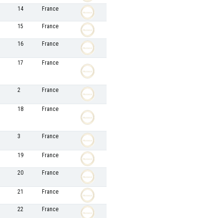
14
France
15
France
16
France
17
France
2
France
18
France
3
France
19
France
20
France
21
France
22
France