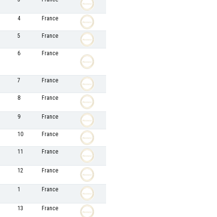
4
France
5
France
6
France
7
France
8
France
9
France
10
France
11
France
12
France
1
France
13
France