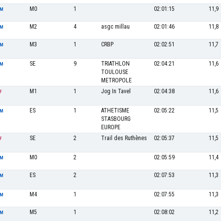
M0
1
02:01:15
11,9
M
M2
4
asgc millau
02:01:46
11,8
M
M3
1
CRBP
02:02:51
11,7
M
SE
9
TRIATHLON
02:04:21
11,6
M
TOULOUSE
METROPOLE
M1
1
Jog In Tavel
02:04:38
11,6
F
ES
1
ATHETISME
02:05:22
11,5
M
STASBOURG
EUROPE
SE
2
Trail des Ruthènes
02:05:37
11,5
F
M0
2
02:05:59
11,4
M
ES
2
02:07:53
11,3
M
M4
1
02:07:55
11,3
M
M5
1
02:08:02
11,2
M