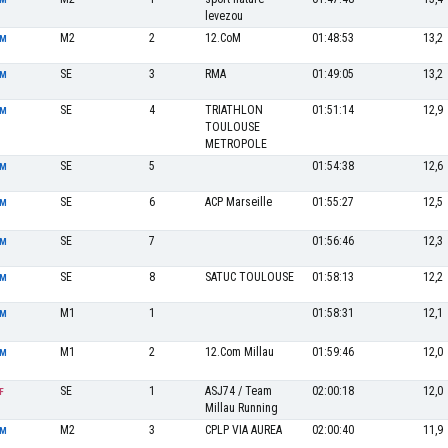
levezou
M2
2
12.CoM
01:48:53
13,2
M
SE
3
RMA
01:49:05
13,2
M
SE
4
TRIATHLON
01:51:14
12,9
M
TOULOUSE
METROPOLE
SE
5
01:54:38
12,6
M
SE
6
ACP Marseille
01:55:27
12,5
M
SE
7
01:56:46
12,3
M
SE
8
SATUC TOULOUSE
01:58:13
12,2
M
M1
1
01:58:31
12,1
M
M1
2
12.Com Millau
01:59:46
12,0
M
SE
1
ASJ74 / Team
02:00:18
12,0
F
Millau Running
M2
3
CPLP VIA AUREA
02:00:40
11,9
M