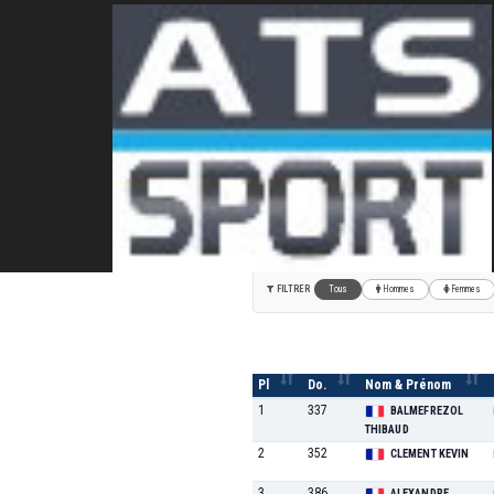
Trail Ikalana
15/08/2023
24 KM - 500D+
FILTRER
Tous
Hommes
Femmes
Pl
Do.
Nom & Prénom
1
337
BALMEFREZOL
THIBAUD
2
352
CLEMENT KEVIN
3
386
ALEXANDRE