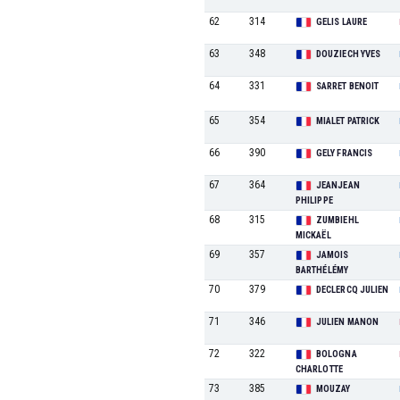
62
314
GELIS LAURE
63
348
DOUZIECH YVES
64
331
SARRET BENOIT
65
354
MIALET PATRICK
66
390
GELY FRANCIS
67
364
JEANJEAN
PHILIPPE
68
315
ZUMBIEHL
MICKAËL
69
357
JAMOIS
BARTHÉLÉMY
70
379
DECLERCQ JULIEN
71
346
JULIEN MANON
72
322
BOLOGNA
CHARLOTTE
73
385
MOUZAY