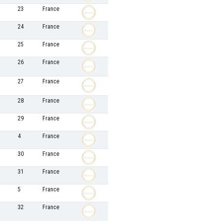
23
France
24
France
25
France
26
France
27
France
28
France
29
France
4
France
30
France
31
France
5
France
32
France