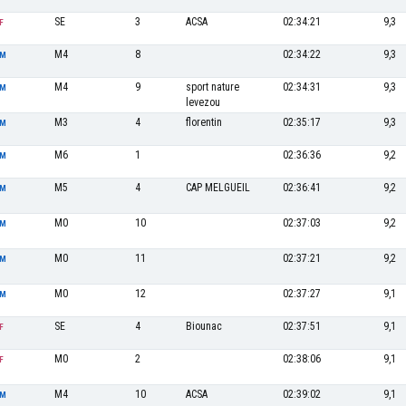
SE
3
ACSA
02:34:21
9,3
F
M4
8
02:34:22
9,3
M
M4
9
sport nature
02:34:31
9,3
M
levezou
M3
4
florentin
02:35:17
9,3
M
M6
1
02:36:36
9,2
M
M5
4
CAP MELGUEIL
02:36:41
9,2
M
M0
10
02:37:03
9,2
M
M0
11
02:37:21
9,2
M
M0
12
02:37:27
9,1
M
SE
4
Biounac
02:37:51
9,1
F
M0
2
02:38:06
9,1
F
M4
10
ACSA
02:39:02
9,1
M