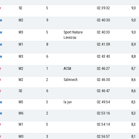
SE
5
02:39:32
9,0
F
M2
9
02:40:30
9,0
M
M3
5
Sport Nature
02:40:33
9,0
M
Levezou
M1
8
02:41:09
8,9
M
M3
6
02:43:40
8,8
M
M2
1
ACSA
02:46:27
8,7
F
M2
2
Salmiech
02:46:30
8,6
F
SE
6
02:46:47
8,6
F
M5
5
la juv
02:49:54
8,5
M
M6
2
02:53:16
8,3
M
M1
5
02:54:14
8,3
F
M0
3
02:56:57
8,1
F