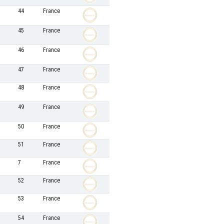
44
France
45
France
46
France
47
France
48
France
49
France
50
France
51
France
7
France
52
France
53
France
54
France