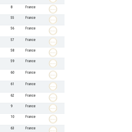
8
France
55
France
56
France
57
France
58
France
59
France
60
France
61
France
62
France
9
France
10
France
63
France