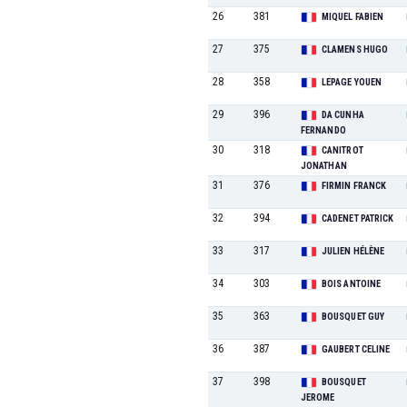
26
381
MIQUEL FABIEN
27
375
CLAMENS HUGO
28
358
LEPAGE YOUEN
29
396
DA CUNHA
FERNANDO
30
318
CANITROT
JONATHAN
31
376
FIRMIN FRANCK
32
394
CADENET PATRICK
33
317
JULIEN HÉLÈNE
34
303
BOIS ANTOINE
35
363
BOUSQUET GUY
36
387
GAUBERT CELINE
37
398
BOUSQUET
JEROME