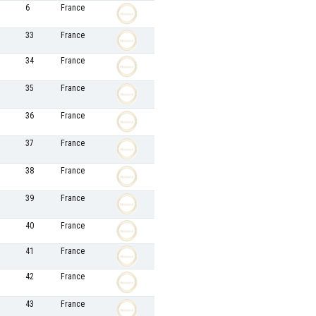
6
France
33
France
34
France
35
France
36
France
37
France
38
France
39
France
40
France
41
France
42
France
43
France