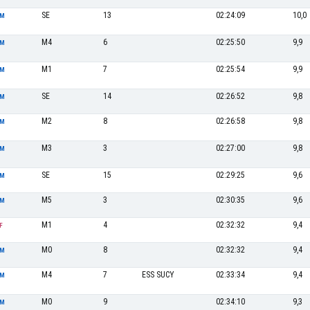
SE
13
02:24:09
10,0
M
M4
6
02:25:50
9,9
M
M1
7
02:25:54
9,9
M
SE
14
02:26:52
9,8
M
M2
8
02:26:58
9,8
M
M3
3
02:27:00
9,8
M
SE
15
02:29:25
9,6
M
M5
3
02:30:35
9,6
M
M1
4
02:32:32
9,4
F
M0
8
02:32:32
9,4
M
M4
7
ESS SUCY
02:33:34
9,4
M
M0
9
02:34:10
9,3
M