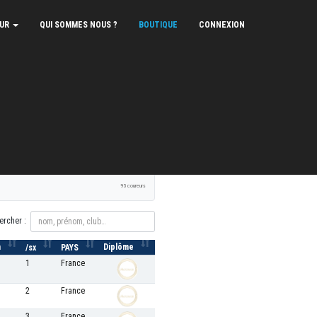
EUR
QUI SOMMES NOUS ?
BOUTIQUE
CONNEXION
XLS
PDF
Signaler une erreur
95 coureurs
ercher :
h
Diplôme
/sx
PAYS
1
France
2
France
3
France