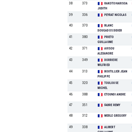
38
373
RAKOTOHARISOA
JUDITH
39
336
PEYRAT NICOLAS
40
370
BLANC
DOUGADOS DIDIER
41
380
PRIETO
GUILLAUME
42
371
AVISOU
ALEXANDRE
43
349
DORRIERE
WILFRIED
44
313
BOUTILLIER JEAN
PHILIPPE
45
320
TOULOUSE
MICHEL
46
388
ETOUNDI ANDRE
47
351
FABRE REMY
48
312
MERLE GREGORY
49
338
ALIBERT