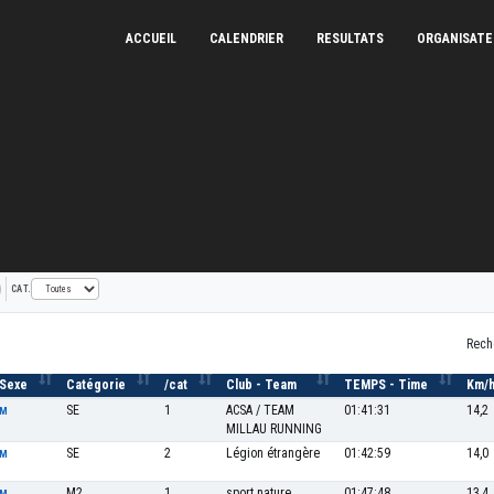
ACCUEIL
CALENDRIER
RESULTATS
ORGANISAT
CAT.
Rech
Sexe
Catégorie
/cat
Club - Team
TEMPS - Time
Km/
SE
1
ACSA / TEAM
01:41:31
14,2
M
MILLAU RUNNING
SE
2
Légion étrangère
01:42:59
14,0
M
M2
1
sport nature
01:47:48
13,4
M