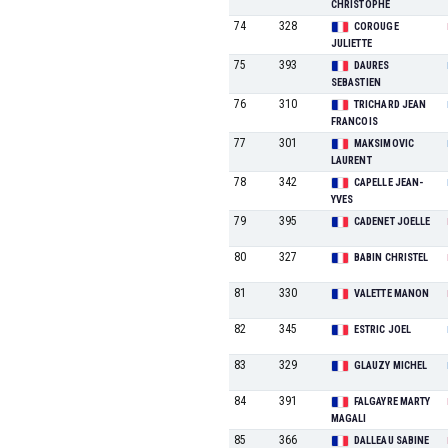
CHRISTOPHE
74
328
COROUGE
JULIETTE
75
393
DAURES
SEBASTIEN
76
310
TRICHARD JEAN
FRANCOIS
77
301
MAKSIMOVIC
LAURENT
78
342
CAPELLE JEAN-
YVES
79
395
CADENET JOELLE
80
327
BABIN CHRISTEL
81
330
VALETTE MANON
82
345
ESTRIC JOEL
83
329
GLAUZY MICHEL
84
391
FALGAYRE MARTY
MAGALI
85
366
DALLEAU SABINE