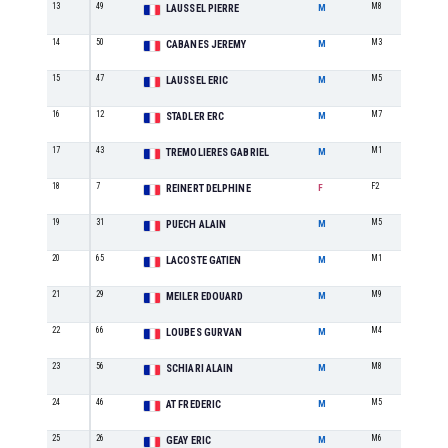
13
49
M8
1
LAUSSEL PIERRE
M
14
50
M3
4
CABANES JEREMY
M
15
47
M5
3
LAUSSEL ERIC
M
16
12
M7
1
STADLER ERC
M
17
43
M1
4
TREMOLIERES GABRIEL
M
18
7
F2
1
REINERT DELPHINE
F
19
31
M5
4
PUECH ALAIN
M
20
65
M1
5
LACOSTE GATIEN
M
21
29
M9
1
MEILER EDOUARD
M
22
66
M4
2
LOUBES GURVAN
M
23
56
M8
2
SCHIARI ALAIN
M
24
46
M5
5
AT FREDERIC
M
25
26
M6
2
GEAY ERIC
M