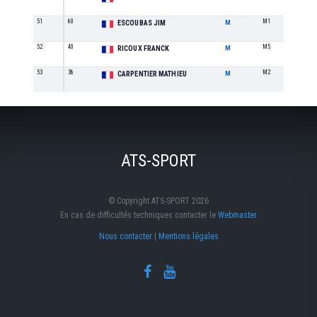
51
60
M1
8
ESCOUBAS JIM
M
52
40
M5
1
RICOUX FRANCK
M
53
36
M2
0
CARPENTIER MATHIEU
M
ATS-SPORT
© Copyright ATS-SPORT 2026
En cas de difficultés techniques contacter le
Webmaster
Nous contacter
|
Mentions légales