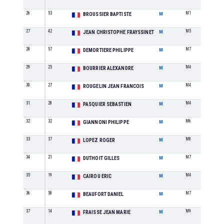
26
53
M1
6
BROUSSIER BAPTISTE
M
27
42
M5
6
JEAN CHRISTOPHE FRAYSSINET
M
28
57
M7
2
DEMORTIERE PHILIPPE
M
29
25
M4
3
BOURRIER ALEXANDRE
M
30
27
M4
4
ROUGELIN JEAN FRANCOIS
M
31
28
M4
5
PASQUIER SEBASTIEN
M
32
32
M6
3
GIANNONI PHILIPPE
M
33
37
M8
3
LOPEZ ROGER
M
34
21
M7
3
DUTHOIT GILLES
M
35
19
M4
6
CAIROU ERIC
M
36
58
M7
4
BEAUFORT DANIEL
M
37
14
M9
2
FRAISSE JEAN MARIE
M