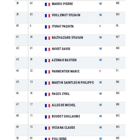
38
64
M8
4
MARRO PIERRE
M
39
45
M5
7
VUILLEMOT SYLVAIN
M
40
6
F6
1
ITURAT PAQUITA
F
41
24
M7
5
BALTHAZARD SYLVAIN
M
42
41
M4
7
NUVET DAVID
M
43
39
M1
7
AZEMAR BASTIEN
M
44
22
F1
1
PARMENTIER MARIE
F
45
13
M6
4
MARTIN SAINTLEON PHILIPPE
M
46
18
M4
8
PAGES CYRIL
M
47
17
M8
5
ALLEGRE MICHEL
M
48
11
M5
8
BOUDET GUILLAUME
M
49
15
M5
9
VICIANA CLAUDE
M
50
69
M9
3
POLI RENE
M