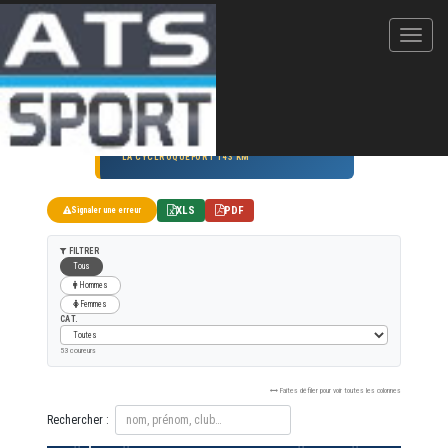
La Cycl'Roquefort
03/09/2023
LA CYCLROQUEFORT 143 KM
XLS
PDF
Signaler une erreur
FILTRER
Tous
Hommes
Femmes
CAT.
53 coureurs
Faites défiler pour voir toutes les colonnes
Rechercher :