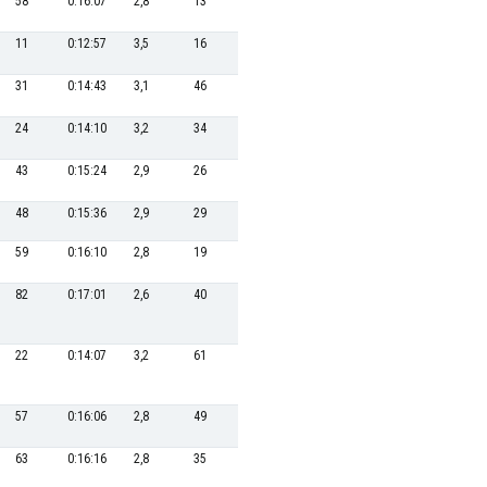
58
0:16:07
2,8
13
0:32:24
37,0
30
0:20:00
11
0:12:57
3,5
16
0:33:08
36,2
87
0:22:35
31
0:14:43
3,1
46
0:34:58
34,3
19
0:19:11
24
0:14:10
3,2
34
0:34:19
35,0
40
0:20:28
43
0:15:24
2,9
26
0:33:50
35,5
31
0:20:00
48
0:15:36
2,9
29
0:33:53
35,4
38
0:20:20
59
0:16:10
2,8
19
0:33:15
36,1
41
0:20:29
82
0:17:01
2,6
40
0:34:37
34,7
14
0:18:30
22
0:14:07
3,2
61
0:35:39
33,7
45
0:20:46
57
0:16:06
2,8
49
0:35:00
34,3
21
0:19:30
63
0:16:16
2,8
35
0:34:23
34,9
32
0:20:04