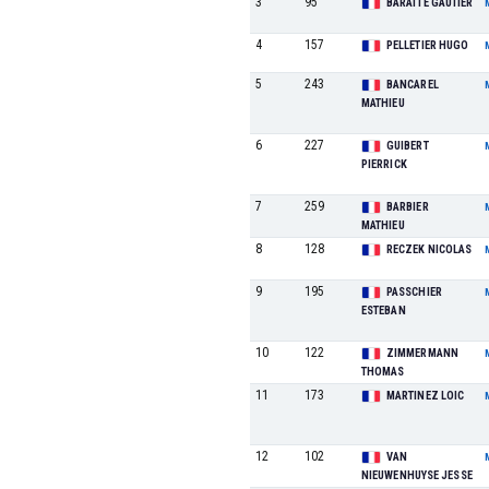
3
95
BARATTE GAUTIER
4
157
PELLETIER HUGO
5
243
BANCAREL
MATHIEU
6
227
GUIBERT
PIERRICK
7
259
BARBIER
MATHIEU
8
128
RECZEK NICOLAS
9
195
PASSCHIER
ESTEBAN
10
122
ZIMMERMANN
THOMAS
11
173
MARTINEZ LOIC
12
102
VAN
NIEUWENHUYSE JESSE