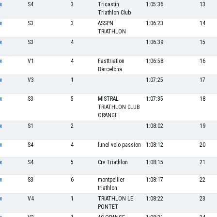
S4
3
Tricastin
1:05:36
13
M
Triathlon Club
S3
3
ASSPN
1:06:23
14
M
TRIATHLON
S3
4
1:06:39
15
M
V1
4
Fasttriatlon
1:06:58
16
M
Barcelona
V3
1
1:07:25
17
M
S3
5
MISTRAL
1:07:35
18
M
TRIATHLON CLUB
ORANGE
S1
2
1:08:02
19
M
S4
4
lunel velo passion
1:08:12
20
M
S4
5
Crv Triathlon
1:08:15
21
M
S3
6
montpellier
1:08:17
22
M
triathlon
V4
1
TRIATHLON LE
1:08:22
23
M
PONTET