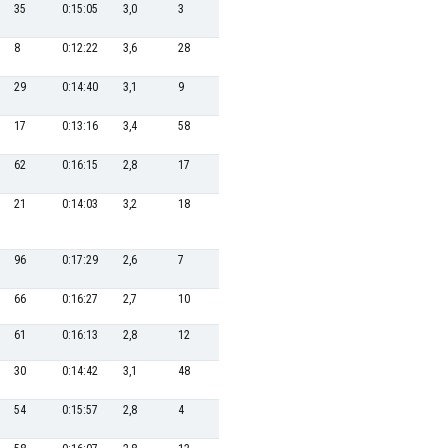
35
0:15:05
3,0
3
0:30:41
39,1
29
0:19:48
8
0:12:22
3,6
28
0:33:51
35,4
33
0:20:08
29
0:14:40
3,1
9
0:31:41
37,9
35
0:20:16
17
0:13:16
3,4
58
0:35:34
33,7
13
0:18:08
62
0:16:15
2,8
17
0:33:08
36,2
11
0:18:01
21
0:14:03
3,2
18
0:33:14
36,1
37
0:20:18
96
0:17:29
2,6
7
0:31:38
37,9
18
0:18:54
66
0:16:27
2,7
10
0:32:04
37,4
23
0:19:39
61
0:16:13
2,8
12
0:32:12
37,3
28
0:19:48
30
0:14:42
3,1
48
0:34:59
34,3
15
0:18:34
54
0:15:57
2,8
4
0:31:15
38,4
53
0:21:09