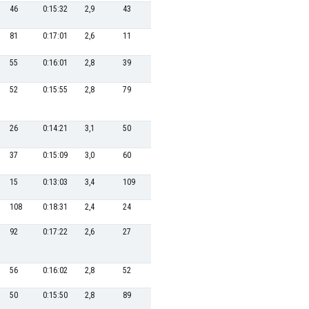
46
0:15:32
2,9
43
0:34:56
34,3
36
0:20:16
81
0:17:01
2,6
11
0:32:06
37,4
61
0:21:40
55
0:16:01
2,8
39
0:34:36
34,7
34
0:20:10
52
0:15:55
2,8
79
0:36:24
33,0
17
0:18:48
26
0:14:21
3,1
50
0:35:07
34,2
65
0:21:47
37
0:15:09
3,0
60
0:35:39
33,7
43
0:20:40
15
0:13:03
3,4
109
0:37:39
31,9
47
0:21:00
108
0:18:31
2,4
24
0:33:37
35,7
26
0:19:46
92
0:17:22
2,6
27
0:33:50
35,5
46
0:20:47
56
0:16:02
2,8
52
0:35:17
34,0
50
0:21:03
50
0:15:50
2,8
89
0:36:49
32,6
27
0:19:46