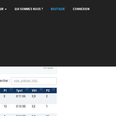
EUR
QUI SOMMES NOUS ?
BOUTIQUE
CONNEXION
XLS
PDF
Signaler une erreur
192 coureurs
ercher :
P1
Tps1
Vit1
P2
Tps2
Vit2
P3
Tps3
3
0:11:36
3,9
2
0:30:29
39,4
5
0:17:12
13
0:13:00
3,5
1
0:30:10
39,8
1
0:16:29