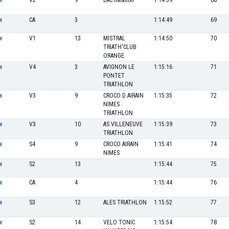
V2
9
LAC natation
1:14:39
68
M
CA
3
1:14:49
69
M
V1
13
MISTRAL
1:14:50
70
M
TRIATH'CLUB
ORANGE
V4
3
AVIGNON LE
1:15:16
71
M
PONTET
TRIATHLON
V3
9
CROCO D AIRAIN
1:15:35
72
M
NIMES
TRIATHLON
V3
10
AS VILLENEUVE
1:15:39
73
M
TRIATHLON
S4
9
CROCO AIRAIN
1:15:41
74
M
NIMES
S2
13
1:15:44
75
M
CA
4
1:15:44
76
M
S3
12
ALES TRIATHLON
1:15:52
77
M
S2
14
VELO TONIC
1:15:54
78
M