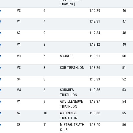
Triathlon )
V3
6
1:12:29
46
M
V1
7
1:12:31
47
M
S2
9
1:12:34
48
M
V1
8
1:13:12
49
M
V3
7
SC ARLES
1:13:21
50
M
V3
8
COB TRIATHLON
1:13:26
51
M
S4
8
1:13:33
52
M
V4
2
SORGUES
1:13:36
53
M
TRIATHLON
V1
9
AS VILLENEUVE
1:13:37
54
M
TRIATHLON
S2
10
AC ORANGE
1:13:38
55
M
TRIAHTLON
S3
11
MISTRAL TRIATH
1:13:40
56
M
CLUB