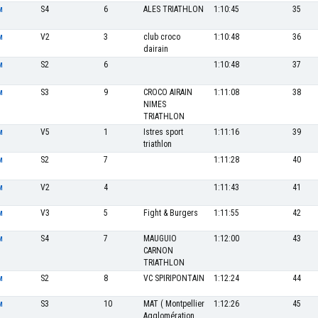
S4
6
ALES TRIATHLON
1:10:45
35
M
V2
3
club croco
1:10:48
36
M
dairain
S2
6
1:10:48
37
M
S3
9
CROCO AIRAIN
1:11:08
38
M
NIMES
TRIATHLON
V5
1
Istres sport
1:11:16
39
M
triathlon
S2
7
1:11:28
40
M
V2
4
1:11:43
41
M
V3
5
Fight & Burgers
1:11:55
42
M
S4
7
MAUGUIO
1:12:00
43
M
CARNON
TRIATHLON
S2
8
VC SPIRIPONTAIN
1:12:24
44
M
S3
10
MAT ( Montpellier
1:12:26
45
M
Agglomération