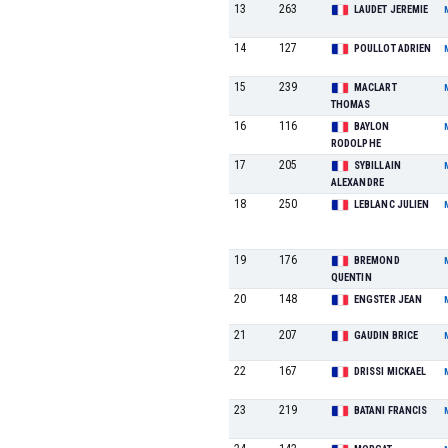
13
263
LAUDET JEREMIE
14
127
POULLOT ADRIEN
15
239
MACLART
THOMAS
16
116
BAYLON
RODOLPHE
17
205
SYBILLAIN
ALEXANDRE
18
250
LEBLANC JULIEN
19
176
BREMOND
QUENTIN
20
148
ENGSTER JEAN
21
207
GAUDIN BRICE
22
167
DRISSI MICKAEL
23
219
BATANI FRANCIS