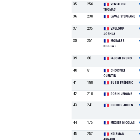
35
256
VENTALON
THOMAS
36
238
LAVAL STEPHANE
37
235
VAULOUP
JOSHUA
38
251
MORALES
NICOLAS
39
60
FALOMI BRUNO
40
81
CHOISNET
QUENTIN
41
188
BUSSI FRÉDÉRIC
42
210
ROBIN JEROME
43
241
DUCROS JULIEN
44
175
MEGIER NICOLAS
45
257
KRIZMAN
ARNAUD