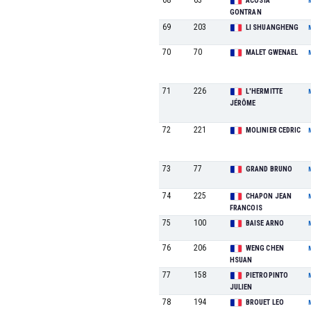
68
63
ACOSTA
GONTRAN
69
203
LI SHUANGHENG
70
70
MALET GWENAEL
71
226
L'HERMITTE
JÉRÔME
72
221
MOLINIER CEDRIC
73
77
GRAND BRUNO
74
225
CHAPON JEAN
FRANCOIS
75
100
BAISE ARNO
76
206
WENG CHEN
HSUAN
77
158
PIETROPINTO
JULIEN
78
194
BROUET LEO