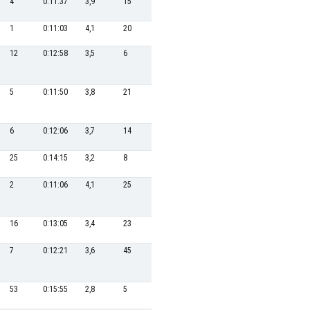
4
0:11:37
3,9
15
0:32:41
36,7
7
0:17:35
1
0:11:03
4,1
20
0:33:21
36,0
8
0:17:43
12
0:12:58
3,5
6
0:31:19
38,3
9
0:17:50
5
0:11:50
3,8
21
0:33:21
36,0
2
0:17:06
6
0:12:06
3,7
14
0:32:24
37,0
12
0:18:02
25
0:14:15
3,2
8
0:31:40
37,9
3
0:17:07
2
0:11:06
4,1
25
0:33:38
35,7
16
0:18:44
16
0:13:05
3,4
23
0:33:32
35,8
4
0:17:08
7
0:12:21
3,6
45
0:34:57
34,3
6
0:17:27
53
0:15:55
2,8
5
0:31:15
38,4
10
0:17:52