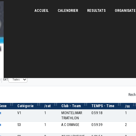
ACCUEIL
CALENDRIER
RESULTATS
ORGANISAT
olet distance S
14/07/2023
CAT.
Rech
Sexe
Catégorie
/cat
Club - Team
TEMPS - Time
/sx
V1
1
MONTELIMAR
0:59:18
1
M
TRIATHLON
S3
1
A.C ORANGE
0:59:39
2
M