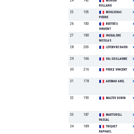
24
142
MORGAT
ROLLAND
25
105
MOULIERAC
PIERRE
26
183
BERTRÈS
VINVENT
27
180
INGEALERE
NICOLAS
28
265
LEFEBVRE DAVID
29
166
VAL GUILLAUME
30
216
PEREZ VINCENT
31
178
ADEMAR AXEL
32
193
MALTEV DORIN
33
187
MARTORELL
PASCAL
34
189
TRIQUET
RAPHAEL