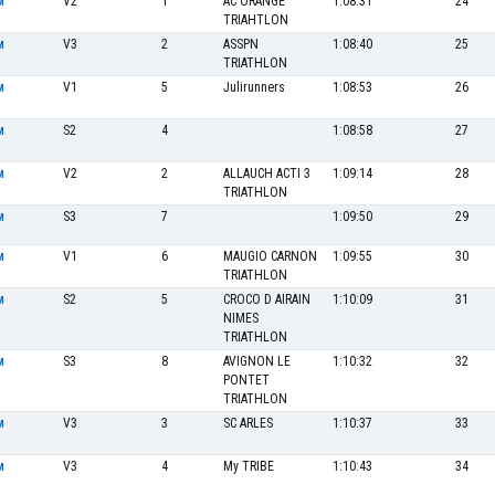
V2
1
AC ORANGE
1:08:31
24
M
TRIAHTLON
V3
2
ASSPN
1:08:40
25
M
TRIATHLON
V1
5
Julirunners
1:08:53
26
M
S2
4
1:08:58
27
M
V2
2
ALLAUCH ACTI 3
1:09:14
28
M
TRIATHLON
S3
7
1:09:50
29
M
V1
6
MAUGIO CARNON
1:09:55
30
M
TRIATHLON
S2
5
CROCO D AIRAIN
1:10:09
31
M
NIMES
TRIATHLON
S3
8
AVIGNON LE
1:10:32
32
M
PONTET
TRIATHLON
V3
3
SC ARLES
1:10:37
33
M
V3
4
My TRIBE
1:10:43
34
M