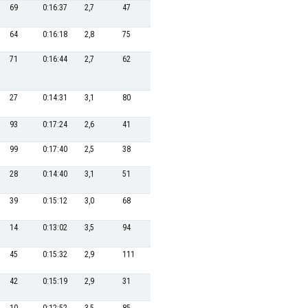
69
0:16:37
2,7
47
0:34:58
34,3
73
0:22:04
64
0:16:18
2,8
75
0:36:19
33,0
48
0:21:03
71
0:16:44
2,7
62
0:35:41
33,6
56
0:21:16
27
0:14:31
3,1
80
0:36:26
32,9
91
0:22:55
93
0:17:24
2,6
41
0:34:42
34,6
66
0:21:47
99
0:17:40
2,5
38
0:34:34
34,7
60
0:21:39
28
0:14:40
3,1
51
0:35:14
34,1
113
0:24:05
39
0:15:12
3,0
68
0:36:05
33,3
88
0:22:44
14
0:13:02
3,5
94
0:37:00
32,4
118
0:24:16
45
0:15:32
2,9
111
0:37:47
31,7
51
0:21:05
42
0:15:19
2,9
31
0:34:15
35,0
131
0:24:53