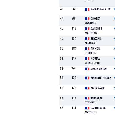
46
266
RATAJCZAK ALEX
47
98
CHOLET
GWENAEL
48
113
SANCHEZ
MATTHIAS
49
134
TERZIAN
NICOLAS
50
184
PICHON
PHILIPPE
51
117
NOUIRA
CHRISTOPHE
52
76
CHAIX VICTOR
53
129
MARTINI THIERRY
54
124
MOLY DAVID
55
115
TABAREAU
ETIENNE
56
141
RAFINESQUE
MATTHIEU