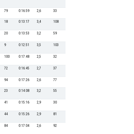
79
0:16:59
2,6
33
0:34:19
35,0
54
0:21:11
18
0:13:17
3,4
108
0:37:39
31,9
58
0:21:35
20
0:13:53
3,2
59
0:35:38
33,7
97
0:23:03
9
0:12:51
3,5
103
0:37:35
31,9
90
0:22:46
100
0:17:48
2,5
32
0:34:17
35,0
55
0:21:15
72
0:16:45
2,7
37
0:34:34
34,7
74
0:22:06
94
0:17:26
2,6
77
0:36:22
33,0
25
0:19:45
23
0:14:08
3,2
55
0:35:24
33,9
112
0:24:03
41
0:15:16
2,9
30
0:34:14
35,0
115
0:24:06
44
0:15:26
2,9
81
0:36:37
32,8
57
0:21:34
84
0:17:04
2,6
92
0:36:51
32,6
24
0:19:44