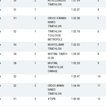
S3
2
AS VILLENEUVE
1:01:54
3
M
TRIATHLON
S1
1
1:02:07
4
M
V1
2
CROCO D'AIRAIN
1:02:08
5
M
NIMES
TRIATHLON
S2
1
TRIATHLON
1:02:18
6
M
TOULOUSE
METROPOLE
S4
1
MONTELIMAR
1:02:33
7
M
TRIATHLON
S4
2
MISTRAL TRIATH
1:03:03
8
M
CLUB
CA
1
MISTRAL
1:03:28
9
M
TRIATH'CLUB
ORANGE
S2
2
1:03:47
10
M
S2
3
CROCO AIRAIN
1:04:46
11
M
NIMES
TRIATHLON
V1
3
#TSPB
1:05:03
12
M