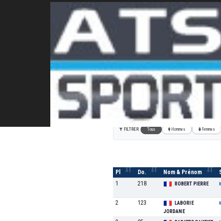
29ème Triathlon de Cod
INDIVIDUEL HOMME
FILTRER
Tous
Hommes
Femmes
Pl
Do.
Nom & Prénom
1
218
ROBERT PIERRE
2
123
LABORIE
JORDANE