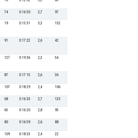
10
0:12:52
3,5
85
0:36:44
32,7
132
0:25:02
74
0:16:50
2,7
97
0:37:12
32,3
44
0:20:45
19
0:13:31
3,3
132
0:39:10
30,6
76
0:22:08
91
0:17:22
2,6
42
0:34:42
34,6
99
0:23:12
127
0:19:36
2,3
56
0:35:27
33,8
42
0:20:31
87
0:17:15
2,6
36
0:34:28
34,8
108
0:23:54
107
0:18:29
2,4
106
0:37:38
31,9
22
0:19:33
68
0:16:33
2,7
123
0:38:48
30,9
39
0:20:22
65
0:16:20
2,8
95
0:37:05
32,4
83
0:22:19
80
0:16:59
2,6
88
0:36:49
32,6
72
0:22:03
109
0:18:33
2,4
22
0:33:31
35,8
106
0:23:49