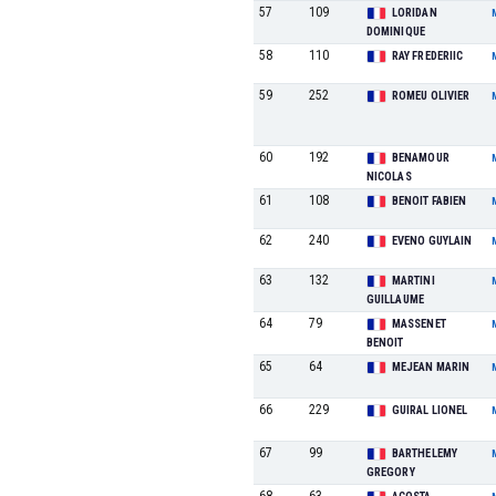
57
109
LORIDAN
DOMINIQUE
58
110
RAY FREDERIIC
59
252
ROMEU OLIVIER
60
192
BENAMOUR
NICOLAS
61
108
BENOIT FABIEN
62
240
EVENO GUYLAIN
63
132
MARTINI
GUILLAUME
64
79
MASSENET
BENOIT
65
64
MEJEAN MARIN
66
229
GUIRAL LIONEL
67
99
BARTHELEMY
GREGORY