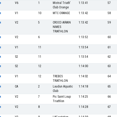
V6
1
Mistral Triath'
1:13:41
57
M
Club Orange
V1
10
MTC ORANGE
1:13:42
58
M
V2
5
CROCO AIRAIN
1:13:42
59
M
NIMES
TRIATHLON
V2
6
1:13:52
60
M
V1
11
1:13:54
61
M
S2
11
1:13:54
62
M
S2
12
1:14:00
63
M
V1
12
TREBES
1:14:02
64
M
TRIATHLON
CA
2
Laudun Aquatic
1:14:18
65
M
Club
V2
7
Pic Saint Loup
1:14:25
66
M
Triathlon
V2
8
1:14:28
67
M