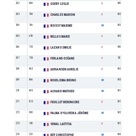
262
868
M0
GUERY LESLIE
F
263
768
M2
CHARLES MARION
F
264
766
M2
BOISSY MAXIME
M
265
639
M5
BELLUS MARIE
F
266
755
M0
LAZARO EMILIE
F
267
724
SE
FERLAND OCÉANE
F
268
865
M2
ADRIANSEN AURELIE
F
269
866
M3
BOUDJEMA BRUNO
M
270
895
M1
ACHARD MATHIEU
M
271
813
M1
FEUILLET BERENGERE
F
272
900
M2
PALMA D?OLIVEIRA JÉRÔME
M
273
740
M1
SENAL LAETITIA
F
274
531
M4
REY CHRISTOPHE
M