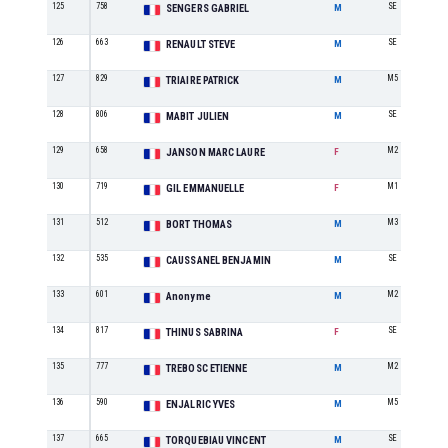
125
758
SE
SENGERS GABRIEL
M
126
663
SE
RENAULT STEVE
M
127
829
M5
TRIAIRE PATRICK
M
128
806
SE
MABIT JULIEN
M
129
658
M2
JANSON MARC LAURE
F
130
719
M1
GIL EMMANUELLE
F
131
512
M3
BORT THOMAS
M
132
535
SE
CAUSSANEL BENJAMIN
M
133
601
M2
Anonyme
M
134
817
SE
THINUS SABRINA
F
135
777
M2
TREBOSC ETIENNE
M
136
590
M5
ENJALRIC YVES
M
137
665
SE
TORQUEBIAU VINCENT
M