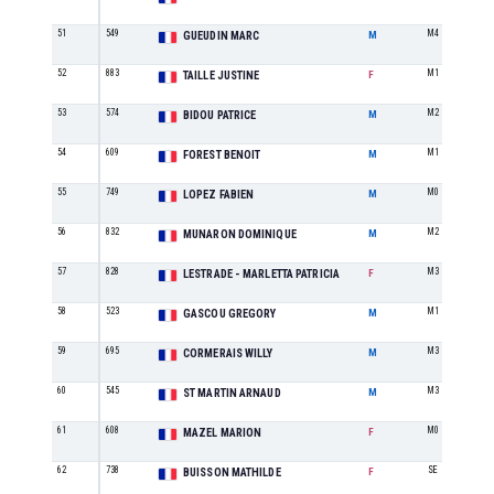
51
549
M4
GUEUDIN MARC
M
52
883
M1
TAILLE JUSTINE
F
53
574
M2
BIDOU PATRICE
M
54
609
M1
FOREST BENOIT
M
55
749
M0
LOPEZ FABIEN
M
56
832
M2
MUNARON DOMINIQUE
M
57
828
M3
LESTRADE - MARLETTA PATRICIA
F
58
523
M1
GASCOU GREGORY
M
59
695
M3
CORMERAIS WILLY
M
60
545
M3
ST MARTIN ARNAUD
M
61
608
M0
MAZEL MARION
F
62
738
SE
BUISSON MATHILDE
F