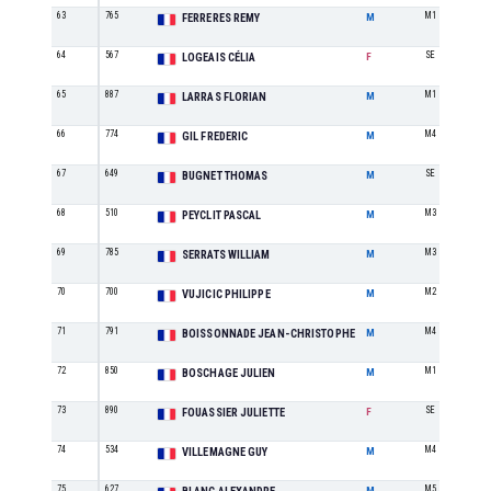
63
765
M1
FERRERES REMY
M
64
567
SE
LOGEAIS CÉLIA
F
65
887
M1
LARRAS FLORIAN
M
66
774
M4
GIL FREDERIC
M
67
649
SE
BUGNET THOMAS
M
68
510
M3
PEYCLIT PASCAL
M
69
785
M3
SERRATS WILLIAM
M
70
700
M2
VUJICIC PHILIPPE
M
71
791
M4
BOISSONNADE JEAN-CHRISTOPHE
M
72
850
M1
BOSCHAGE JULIEN
M
73
890
SE
FOUASSIER JULIETTE
F
74
534
M4
VILLEMAGNE GUY
M
75
627
M5
M