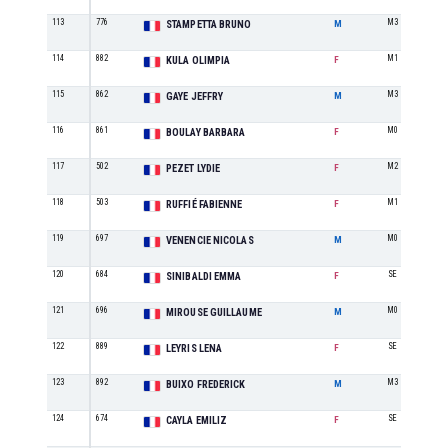
113
776
M3
STAMPETTA BRUNO
M
114
882
M1
KULA OLIMPIA
F
115
862
M3
GAYE JEFFRY
M
116
861
M0
BOULAY BARBARA
F
117
502
M2
PEZET LYDIE
F
118
503
M1
RUFFIÉ FABIENNE
F
119
697
M0
VENENCIE NICOLAS
M
120
684
SE
SINIBALDI EMMA
F
121
696
M0
MIROUSE GUILLAUME
M
122
889
SE
LEYRIS LENA
F
123
892
M3
BUIXO FREDERICK
M
124
674
SE
CAYLA EMILIZ
F