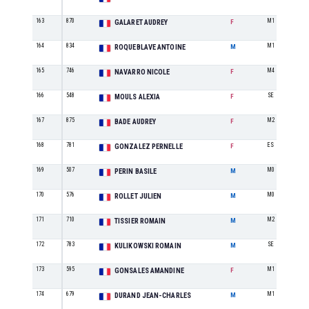
163
870
M1
GALARET AUDREY
F
164
834
M1
ROQUEBLAVE ANTOINE
M
165
746
M4
NAVARRO NICOLE
F
166
548
SE
MOULS ALEXIA
F
167
875
M2
BADE AUDREY
F
168
781
ES
GONZALEZ PERNELLE
F
169
507
M0
PERIN BASILE
M
170
576
M0
ROLLET JULIEN
M
171
710
M2
TISSIER ROMAIN
M
172
783
SE
KULIKOWSKI ROMAIN
M
173
595
M1
GONSALES AMANDINE
F
174
679
M1
DURAND JEAN-CHARLES
M