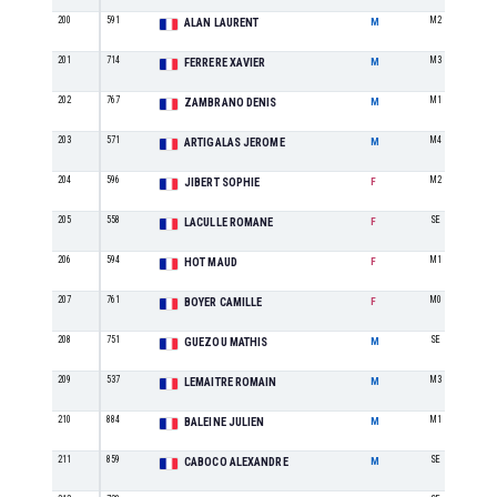
200
591
M2
ALAN LAURENT
M
201
714
M3
FERRERE XAVIER
M
202
767
M1
ZAMBRANO DENIS
M
203
571
M4
ARTIGALAS JEROME
M
204
596
M2
JIBERT SOPHIE
F
205
558
SE
LACULLE ROMANE
F
206
594
M1
HOT MAUD
F
207
761
M0
BOYER CAMILLE
F
208
751
SE
GUEZOU MATHIS
M
209
537
M3
LEMAITRE ROMAIN
M
210
884
M1
BALEINE JULIEN
M
211
859
SE
CABOCO ALEXANDRE
M