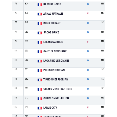
175
874
M1
BASTIDE JORIS
M
176
573
M2
ARNAL NATHALIE
F
177
848
SE
ROUX THIBAUT
M
178
760
M0
JACOB BRICE
M
179
873
M1
LEBACQ AURELIE
F
180
653
M1
GAUTIER STEPHANE
M
181
742
M0
LAGARRIGUE ROMAIN
M
182
621
SE
POISSON TRISTAN
M
183
852
SE
TIPHONNET FLORIAN
M
184
637
SE
GIRAUD JEAN-BAPTISTE
M
185
717
M2
CHARBONNEL JULIEN
M
186
819
M1
LARUE CATY
F
187
585
M2
F