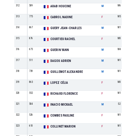
312
509
M6
ARAB HOUCINE
M
313
775
M5
CABROL NADINE
F
314
867
M1
GUERY JEAN-CHARLES
M
315
876
M0
COURTIEU RACHEL
F
316
675
M4
GUERIN YANN
M
317
511
M1
DAGOU ADRIEN
M
318
739
M1
GUILLEMOT ALEXANDRE
M
319
863
M0
LOPEZ CÉLIA
F
320
552
M1
RICHARD FLORENCE
F
321
504
S2
INACIO MICKAEL
M
322
526
M1
COMBES PAULINE
F
323
610
M1
COLLINET MARION
F