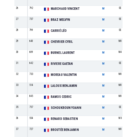
26
792
SE
MARCHAUD VINCENT
M
27
737
SE
BRAZ MELVYN
M
28
799
SE
CARRIÉ LÉO
M
29
640
M0
CHEVRIER CYRIL
M
30
689
M4
BURNEL LAURENT
M
31
642
SE
RIVIERE GAETAN
M
32
733
M0
MOREAU VALENTIN
M
33
514
M0
LALOUX BENJAMIN
M
34
845
M0
RAMOS CEDRIC
M
35
757
SE
SCHOUKROUN YOANN
M
36
554
M3
RENARD SEBASTIEN
M
37
727
M0
BROUTÉE BENJAMIN
M