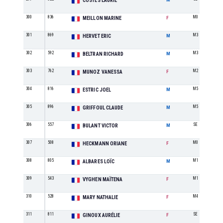
COSTES LAURIE
300
836
M0
MEILLON MARINE
F
301
869
M3
HERVET ERIC
M
302
592
M3
BELTRAN RICHARD
M
303
762
M2
MUNOZ VANESSA
F
304
816
M5
ESTRIC JOEL
M
305
896
M5
GRIFFOUL CLAUDE
M
306
557
SE
BULANT VICTOR
M
307
508
M0
HECKMANN ORIANE
F
308
805
M1
ALBARES LOÏC
M
309
543
M1
VYGHEN MAÏTENA
F
310
528
M4
MARY NATHALIE
F
311
811
SE
GINOUX AURÉLIE
F