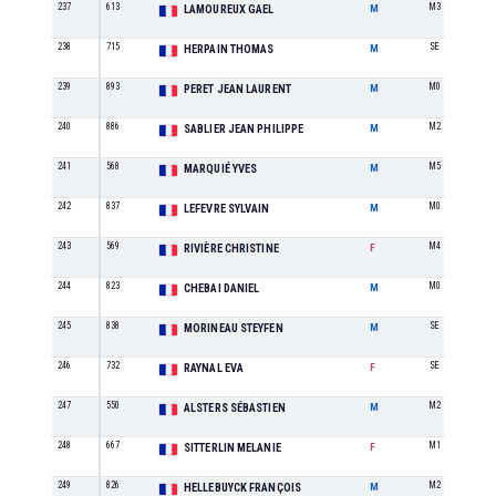
237
613
M3
LAMOUREUX GAEL
M
238
715
SE
HERPAIN THOMAS
M
239
893
M0
PERET JEAN LAURENT
M
240
886
M2
SABLIER JEAN PHILIPPE
M
241
568
M5
MARQUIÉ YVES
M
242
837
M0
LEFEVRE SYLVAIN
M
243
569
M4
RIVIÈRE CHRISTINE
F
244
823
M0
CHEBAI DANIEL
M
245
838
SE
MORINEAU STEYFEN
M
246
732
SE
RAYNAL EVA
F
247
550
M2
ALSTERS SÉBASTIEN
M
248
667
M1
SITTERLIN MELANIE
F
249
826
M2
HELLEBUYCK FRANÇOIS
M