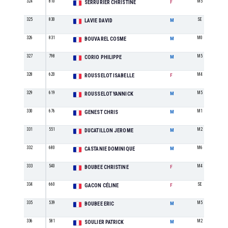
324
810
M5
SERRURIER CHRISTINE
F
325
830
SE
LAVIE DAVID
M
326
831
M0
BOUVAREL COSME
M
327
798
M5
CORIO PHILIPPE
M
328
620
M4
ROUSSELOT ISABELLE
F
329
619
M5
ROUSSELOT YANNICK
M
330
676
M1
GENEST CHRIS
M
331
551
M2
DUCATILLON JEROME
M
332
680
M6
CASTANIE DOMINIQUE
M
333
540
M4
BOUBEE CHRISTINE
F
334
660
SE
GACON CÉLINE
F
335
539
M5
BOUBEE ERIC
M
336
581
M2
SOULIER PATRICK
M