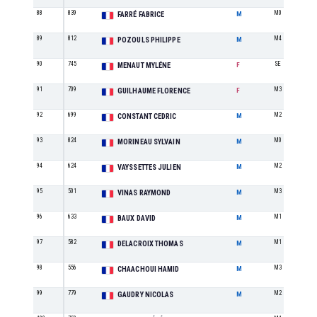
88
839
M0
FARRÉ FABRICE
M
89
812
M4
POZOULS PHILIPPE
M
90
745
SE
MENAUT MYLÉNE
F
91
709
M3
GUILHAUME FLORENCE
F
92
699
M2
CONSTANT CEDRIC
M
93
824
M0
MORINEAU SYLVAIN
M
94
624
M2
VAYSSETTES JULIEN
M
95
501
M3
VINAS RAYMOND
M
96
633
M1
BAUX DAVID
M
97
582
M1
DELACROIX THOMAS
M
98
556
M3
CHAACHOUI HAMID
M
99
779
M2
GAUDRY NICOLAS
M