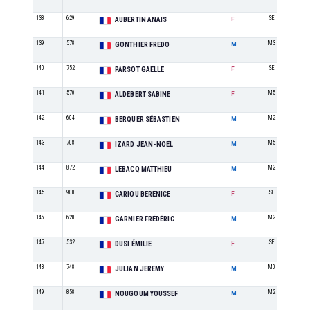
138
629
SE
AUBERTIN ANAIS
F
139
578
M3
GONTHIER FREDO
M
140
752
SE
PARSOT GAELLE
F
141
570
M5
ALDEBERT SABINE
F
142
604
M2
BERQUER SÉBASTIEN
M
143
708
M5
IZARD JEAN-NOËL
M
144
872
M2
LEBACQ MATTHIEU
M
145
908
SE
CARIOU BERENICE
F
146
628
M2
GARNIER FRÉDÉRIC
M
147
532
SE
DUSI ÉMILIE
F
148
748
M0
JULIAN JEREMY
M
149
858
M2
NOUGOUM YOUSSEF
M