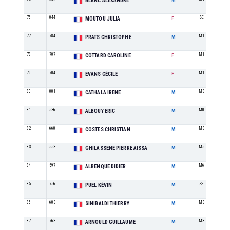
BLANC ALEXANDRE
76
844
SE
MOUTOU JULIA
F
77
784
M1
PRATS CHRISTOPHE
M
78
707
M1
COTTARD CAROLINE
F
79
704
M1
EVANS CÉCILE
F
80
881
M3
CATHALA IRENE
M
81
536
M0
ALBOUY ERIC
M
82
668
M3
COSTES CHRISTIAN
M
83
553
M5
GHILASSENE PIERRE AISSA
M
84
597
M6
ALBENQUE DIDIER
M
85
756
SE
PUEL KÉVIN
M
86
683
M3
SINIBALDI THIERRY
M
87
763
M3
ARNOULD GUILLAUME
M