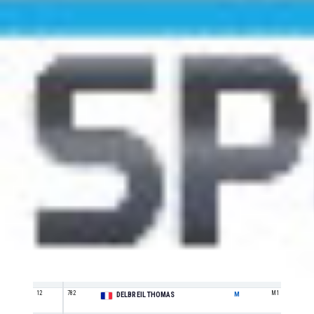
Pl
Do.
Nom & Prénom
Sexe
Catégorie
1
625
SE
GOUVERNEUR ANTOINE
M
2
626
M0
GRANIER VINCENT
M
3
743
SE
CHABAT JULIEN
M
4
646
M1
MOREL AURÉLIEN
M
5
736
SE
ENJALBERT BASTIEN
M
6
903
M3
RODRIGUEZ JEROME
M
7
788
M0
BCHINI QUENTIN
M
8
851
M3
SAURI STÉPHAN
M
9
849
M2
DROUERE THIERRY
M
10
855
SE
BOURNIQUEL PIERRE
M
11
716
SE
JOURDAIN ARTHUR
M
12
782
M1
DELBREIL THOMAS
M