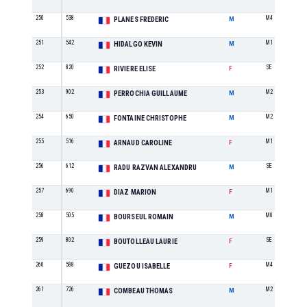
250
538
M4
PLANES FREDERIC
M
251
542
M1
HIDALGO KEVIN
M
252
820
SE
RIVIERE ELISE
F
253
902
M2
PERROCHIA GUILLAUME
M
254
650
M2
FONTAINE CHRISTOPHE
M
255
516
M1
ARNAUD CAROLINE
F
256
612
SE
RADU RAZVAN ALEXANDRU
M
257
690
M1
DIAZ MARION
F
258
505
M0
BOURSEUL ROMAIN
M
259
802
SE
BOUTOLLEAU LAURIE
F
260
588
M4
GUEZOU ISABELLE
F
261
726
M2
COMBEAU THOMAS
M