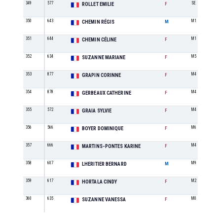
349
577
SE
ROLLET EMILIE
F
350
643
M1
CHEMIN RÉGIS
M
351
644
M1
CHEMIN CÉLINE
F
352
634
M5
SUZANNE MARIANE
F
353
877
M4
GRAPIN CORINNE
F
354
878
M4
GERBEAUX CATHERINE
F
355
572
M4
GRAIA SYLVIE
F
356
566
M6
BOYER DOMINIQUE
F
357
666
M4
MARTINS-PONTES KARINE
F
358
607
M9
LHERITIER BERNARD
M
359
617
M2
HORTALA CINDY
F
360
635
M0
SUZANNE VANESSA
F