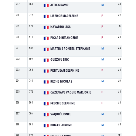
287
804
M4
ATTIAS DAVID
M
288
712
M2
LIBERGE MADELEINE
F
289
673
ES
NAVARRO LISA
F
290
611
M1
PICARD BÉRANGÈRE
F
291
659
M4
MARTINS PONTES STEPHANE
M
292
589
M4
GUEZOU ERIC
M
293
703
M1
PETITJEAN DELPHINE
F
294
744
M0
RECHE NICOLAS
M
295
772
M1
CAZENAVE VAQUIE MARJORIE
F
296
904
M1
FRECHE DELPHINE
F
297
706
M1
VAQUIÉ LIONEL
M
298
681
M3
DUMAS JEROME
M
299
822
SE
M