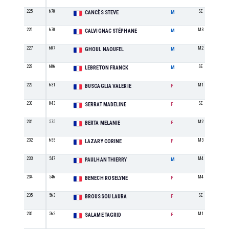
225
678
SE
CANCÈS STEVE
M
226
670
M3
CALVIGNAC STÉPHANE
M
227
687
M2
GHOUL NAOUFEL
M
228
686
SE
LEBRETON FRANCK
M
229
631
M1
BUSCAGLIA VALERIE
F
230
843
SE
SERRAT MADELINE
F
231
575
M2
BERTA MELANIE
F
232
655
M3
LAZARY CORINE
F
233
547
M4
PAULHAN THIERRY
M
234
546
M4
BENECH ROSELYNE
F
235
563
SE
BROUSSOU LAURA
F
236
562
M1
SALAME TAGRID
F