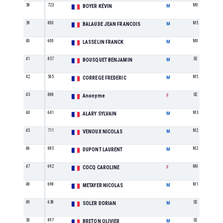
38
723
M0
BOYER KÉVIN
M
39
800
M5
BALAUDE JEAN FRANCOIS
M
40
600
M0
LASSELIN FRANCK
M
41
857
SE
BOUSQUET BENJAMIN
M
42
565
M5
CORREGE FREDERIC
M
43
888
SE
Anonyme
F
44
641
M3
ALARY SYLVAIN
M
45
711
M2
VENOUX NICOLAS
M
46
885
M2
DUPONT LAURENT
M
47
692
M0
COCQ CAROLINE
F
48
698
M1
METAYER NICOLAS
M
49
638
SE
SOLER DORIAN
M
50
897
SE
BRETON OLIVIER
M