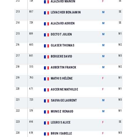
212
728
SE
ALAZARD MANON
F
213
807
SE
LEVACHER BENJAMIN
M
214
729
SE
ALAZARD ADRIEN
M
215
809
M1
DECTOT JULIEN
M
216
685
M2
GLASER THOMAS
M
217
841
M3
BERGERE DAVID
M
218
515
M2
AUBERTIN FRANCK
M
219
793
M1
MATHIS HÉLÈNE
F
220
671
M1
AUCERNE MATHILDE
F
221
725
M3
SAUVAGE LAURENT
M
222
579
M1
MUNOZ RENAUD
M
223
694
SE
LEGROS ALICE
F
224
618
M3
BRUN ISABELLE
F