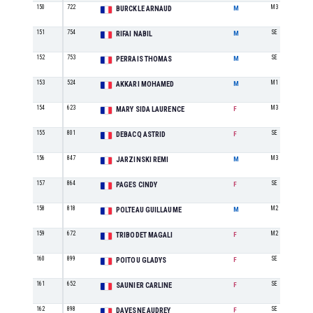
150
722
M3
BURCKLE ARNAUD
M
151
754
SE
RIFAI NABIL
M
152
753
SE
PERRAIS THOMAS
M
153
524
M1
AKKARI MOHAMED
M
154
623
M3
MARY SIDA LAURENCE
F
155
801
SE
DEBACQ ASTRID
F
156
847
M3
JARZINSKI REMI
M
157
864
SE
PAGES CINDY
F
158
818
M2
POLTEAU GUILLAUME
M
159
672
M2
TRIBODET MAGALI
F
160
899
SE
POITOU GLADYS
F
161
652
SE
SAUNIER CARLINE
F
162
898
SE
DAVESNE AUDREY
F