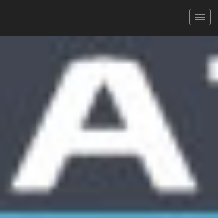
TRAIL DU SALAGOU
14/10/2023
LE TOUR DU SALAGOU - 26 KM
XLS
PDF
Signaler une erreur
FILTRER
Tous
Hommes
Femmes
CAT.
360 coureurs
Faites défiler pour voir toutes les colonnes
Rechercher :