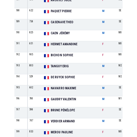
ARCUSET JULIE
188
622
SE
PAQUET PIERRE
M
189
734
SE
CASENAVE THEO
M
190
825
M0
CAEN JÉRÉMY
M
191
651
M0
HERMET AMANDINE
F
192
905
M0
BICHON SOPHIE
F
193
803
M2
TANGUY ERIG
M
194
529
M2
DE RUYCK SOPHIE
F
195
602
SE
NAVARRO MAXIME
M
196
780
M1
GAUDRY VALENTIN
M
197
598
SE
BRUNE PÉNÉLOPE
F
198
747
SE
VERDIER ARMAND
M
199
833
M0
MEROU PAULINE
F