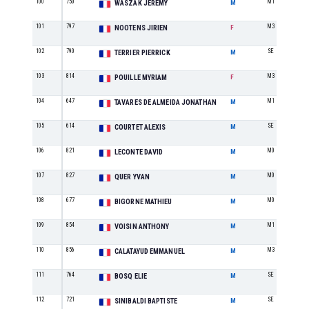
100
750
M1
WASZAK JÉRÉMY
M
101
797
M3
NOOTENS JIRIEN
F
102
790
SE
TERRIER PIERRICK
M
103
814
M3
POUILLE MYRIAM
F
104
647
M1
TAVARES DE ALMEIDA JONATHAN
M
105
614
SE
COURTET ALEXIS
M
106
821
M0
LECONTE DAVID
M
107
827
M0
QUER YVAN
M
108
677
M0
BIGORNE MATHIEU
M
109
854
M1
VOISIN ANTHONY
M
110
856
M3
CALATAYUD EMMANUEL
M
111
764
SE
BOSQ ELIE
M
112
721
SE
SINIBALDI BAPTISTE
M