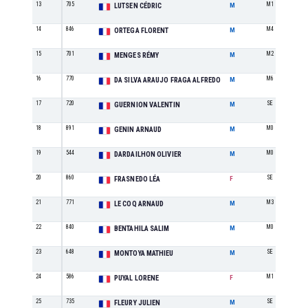
13
705
M1
LUTSEN CÉDRIC
M
14
846
M4
ORTEGA FLORENT
M
15
701
M2
MENGES RÉMY
M
16
770
M6
DA SILVA ARAUJO FRAGA ALFREDO
M
17
720
SE
GUERNION VALENTIN
M
18
891
M0
GENIN ARNAUD
M
19
544
M0
DARDAILHON OLIVIER
M
20
860
SE
FRASNEDO LÉA
F
21
771
M3
LE COQ ARNAUD
M
22
840
M0
BENTAHILA SALIM
M
23
648
SE
MONTOYA MATHIEU
M
24
586
M1
PUYAL LORENE
F
25
735
SE
FLEURY JULIEN
M