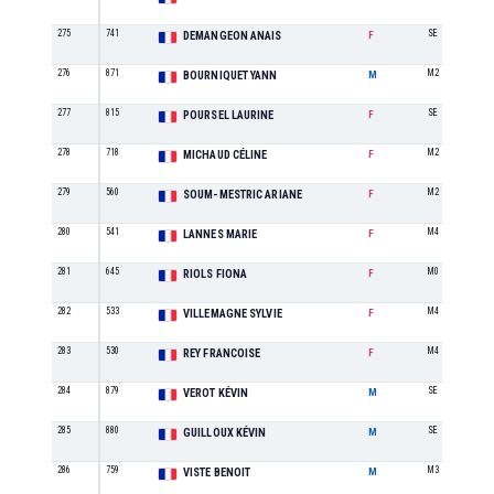
275
741
SE
DEMANGEON ANAIS
F
276
871
M2
BOURNIQUET YANN
M
277
815
SE
POURSEL LAURINE
F
278
718
M2
MICHAUD CÉLINE
F
279
560
M2
SOUM-MESTRIC ARIANE
F
280
541
M4
LANNES MARIE
F
281
645
M0
RIOLS FIONA
F
282
533
M4
VILLEMAGNE SYLVIE
F
283
530
M4
REY FRANCOISE
F
284
879
SE
VEROT KÉVIN
M
285
880
SE
GUILLOUX KÉVIN
M
286
759
M3
VISTE BENOIT
M