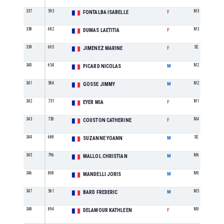
337
593
M3
FONTALBA ISABELLE
F
338
682
M3
DUMAS LAETITIA
F
339
605
SE
JIMENEZ MARINE
F
340
654
M2
PICARD NICOLAS
M
341
584
M2
GOSSE JIMMY
M
342
731
M1
EYER MIA
F
343
730
M4
COUSTON CATHERINE
F
344
688
SE
SUZANNE YOANN
M
345
796
M6
MALLOL CHRISTIAN
M
346
808
M0
MANDELLI JORIS
M
347
561
M5
BARD FREDERIC
M
348
894
M0
DELAMOUR KATHLEEN
F