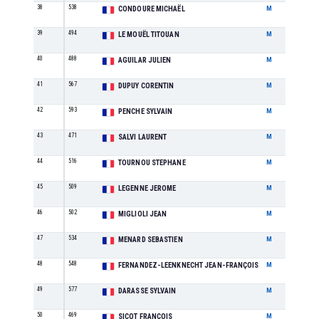
38
538
M5
CONDOURE MICHAËL
M
39
494
M1
LE MOUËL TITOUAN
M
40
488
M3
AGUILAR JULIEN
M
41
567
M1
DUPUY CORENTIN
M
42
593
M4
PENCHE SYLVAIN
M
43
471
M4
SALVI LAURENT
M
44
516
M3
TOURNOU STEPHANE
M
45
509
M7
LEGENNE JEROME
M
46
502
M7
MIGLIOLI JEAN
M
47
534
M5
MENARD SEBASTIEN
M
48
548
M4
FERNANDEZ-LEENKNECHT JEAN-FRANÇOIS
M
49
577
M2
DARASSE SYLVAIN
M
50
469
M6
SICOT FRANÇOIS
M