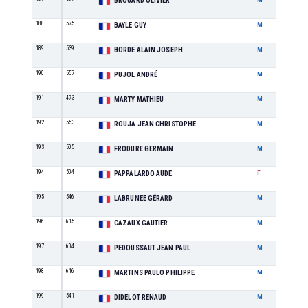
BROUARD OLIVIER
188
575
M5
BAYLE GUY
M
189
539
M9
BORDE ALAIN JOSEPH
M
190
557
M8
PUJOL ANDRÉ
M
191
473
M2
MARTY MATHIEU
M
192
553
M6
ROUJA JEAN CHRISTOPHE
M
193
505
M1
FRODURE GERMAIN
M
194
504
F1
PAPPALARDO AUDE
F
195
546
M9
LABRUNEE GÉRARD
M
196
615
M4
CAZAUX GAUTIER
M
197
604
M6
PEDOUSSAUT JEAN PAUL
M
198
616
M4
MARTINS PAULO PHILIPPE
M
199
541
M3
DIDELOT RENAUD
M