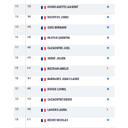
113
532
M6
HOURCADETTE LAURENT
M
114
568
M1
ROCHTUS JORDI
M
115
459
M6
GUIU BERNARD
M
116
430
M1
PASTOR QUENTIN
M
117
440
M8
CAZAENTRE JOEL
M
118
479
M2
SERRE JULIEN
M
119
621
F1
BELTRAN AMELIE
F
120
563
M6
BARRABES JEAN CLAUDE
M
121
499
M5
ROUGE LIONEL
M
122
474
M8
CAZAENTRE DIDIER
M
123
448
F1
LAHORE LAURA
F
124
611
M2
RECHE NICOLAS
M