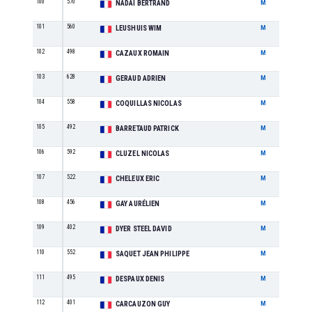
100
570
M5
NADAI BERTRAND
M
101
560
M5
LEUSHUIS WIM
M
102
498
JU
CAZAUX ROMAIN
M
103
628
M1
GERAUD ADRIEN
M
104
558
M3
COQUILLAS NICOLAS
M
105
492
M7
BARRETAUD PATRICK
M
106
592
M3
CLUZEL NICOLAS
M
107
522
M7
CHELEUX ERIC
M
108
456
M3
GAY AURÉLIEN
M
109
402
M6
DYER STEEL DAVID
M
110
552
M6
SAQUET JEAN PHILIPPE
M
111
495
M4
DESPAUX DENIS
M
112
401
M8
CARCAUZON GUY
M