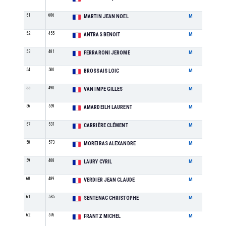
51
606
M7
MARTIN JEAN NOEL
M
52
455
M3
ANTRAS BENOIT
M
53
481
M4
FERRARONI JEROME
M
54
500
M6
BROSSAIS LOIC
M
55
490
M1
VAN IMPE GILLES
M
56
559
M4
AMARDEILH LAURENT
M
57
531
M1
CARRIÈRE CLÉMENT
M
58
573
M1
MOREIRAS ALEXANDRE
M
59
408
M5
LAURY CYRIL
M
60
489
M7
VERDIER JEAN CLAUDE
M
61
535
M4
SENTENAC CHRISTOPHE
M
62
576
M6
FRANTZ MICHEL
M