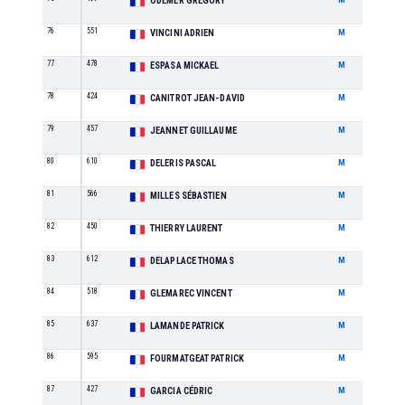
ODEMER GREGORY
76
551
M1
VINCINI ADRIEN
M
77
478
M1
ESPASA MICKAEL
M
78
424
M3
CANITROT JEAN-DAVID
M
79
457
M1
JEANNET GUILLAUME
M
80
610
M5
DELERIS PASCAL
M
81
566
M4
MILLES SÉBASTIEN
M
82
450
M5
THIERRY LAURENT
M
83
612
M3
DELAPLACE THOMAS
M
84
518
M3
GLEMAREC VINCENT
M
85
637
M8
LAMANDE PATRICK
M
86
595
M7
FOURMATGEAT PATRICK
M
87
427
M3
GARCIA CÉDRIC
M