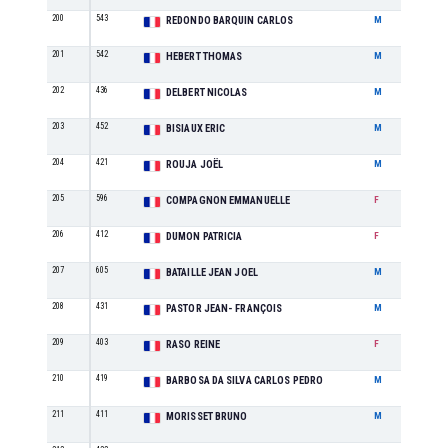
200
543
M3
REDONDO BARQUIN CARLOS
M
201
542
M3
HEBERT THOMAS
M
202
436
M4
DELBERT NICOLAS
M
203
452
M7
BISIAUX ERIC
M
204
421
M6
ROUJA JOËL
M
205
596
F6
COMPAGNON EMMANUELLE
F
206
412
F8
DUMON PATRICIA
F
207
605
M9
BATAILLE JEAN JOEL
M
208
431
M6
PASTOR JEAN- FRANÇOIS
M
209
403
F9
RASO REINE
F
210
419
M2
BARBOSA DA SILVA CARLOS PEDRO
M
211
411
M8
MORISSET BRUNO
M