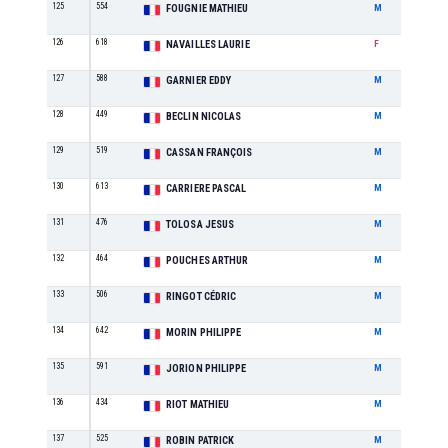
125
554
M1
FOUGNIE MATHIEU
M
126
618
F1
NAVAILLES LAURIE
F
127
588
M4
GARNIER EDDY
M
128
449
M2
BECLIN NICOLAS
M
129
519
M7
CASSAN FRANÇOIS
M
130
613
M6
CARRIERE PASCAL
M
131
476
M7
TOLOSA JESUS
M
132
464
JU
POUCHES ARTHUR
M
133
506
M2
RINGOT CÉDRIC
M
134
642
M5
MORIN PHILIPPE
M
135
591
M7
JORION PHILIPPE
M
136
434
M2
RIOT MATHIEU
M
137
525
M7
ROBIN PATRICK
M