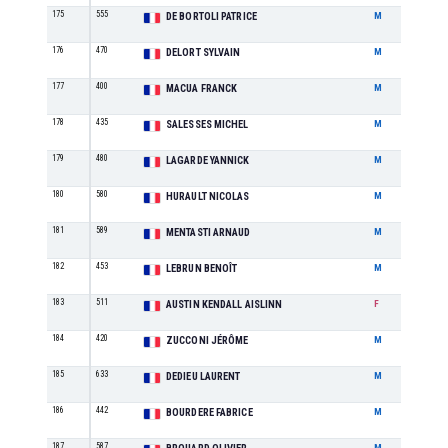
175
555
M8
DE BORTOLI PATRICE
M
176
470
M3
DELORT SYLVAIN
M
177
400
M6
MACUA FRANCK
M
178
435
M6
SALESSES MICHEL
M
179
480
M6
LAGARDE YANNICK
M
180
580
M5
HURAULT NICOLAS
M
181
589
M5
MENTASTI ARNAUD
M
182
453
M2
LEBRUN BENOÎT
M
183
511
F3
AUSTIN KENDALL AISLINN
F
184
420
M3
ZUCCONI JÉRÔME
M
185
633
M3
DEDIEU LAURENT
M
186
442
M2
BOURDERE FABRICE
M
187
587
M4
M