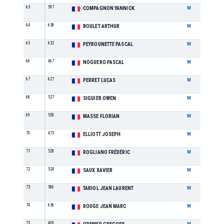
63
597
M5
COMPAGNON YANNICK
M
64
638
M1
BOULET ARTHUR
M
65
632
M5
PEYROUNETTE PASCAL
M
66
467
M6
NOGUERO PASCAL
M
67
627
M1
PERRET LUCAS
M
68
527
JU
SIGUIER OWEN
M
69
550
M1
MASSE FLORIAN
M
70
475
M1
ELLIOTT JOSEPH
M
71
528
M6
ROGLIANO FRÉDÉRIC
M
72
524
M4
SAUX XAVIER
M
73
586
M2
TARIOL JEAN LAURENT
M
74
636
M7
ROUGE JEAN MARC
M
75
409
M4
M