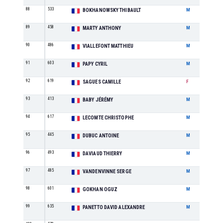
88
533
M1
BOKHANOWSKY THIBAULT
M
89
458
M1
MARTY ANTHONY
M
90
486
M1
VIALLEFONT MATTHIEU
M
91
603
M2
PAPY CYRIL
M
92
619
F2
SAGUES CAMILLE
F
93
413
M1
BABY JÉRÉMY
M
94
617
M6
LECOMTE CHRISTOPHE
M
95
445
M1
DUBUC ANTOINE
M
96
493
M6
DAVIAUD THIERRY
M
97
485
M6
VANDENVINNE SERGE
M
98
601
M1
GOKHAN OGUZ
M
99
635
M4
PANETTO DAVID ALEXANDRE
M