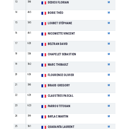
13
598
M1
DEDIEU FLORIAN
M
14
465
M1
BORIE THÉO
M
15
545
M5
LOUBET STÉPHANE
M
16
461
M6
NICOMETTE VINCENT
M
17
620
M1
BELTRAN DAVID
M
18
536
M5
CHAPELET SEBASTIEN
M
19
562
M2
MARC THIBAULT
M
20
626
M1
FLOURENCE OLIVIER
M
21
590
M3
BRAUD GREGORY
M
22
629
M4
CLAUSTRES PASCAL
M
23
623
M1
PARROU TITOUAN
M
24
599
M1
BAYLAC MARTIN
M
25
561
M3
QUARANTA LAURENT
M