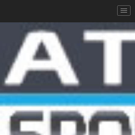
La Casartelli
03/09/2023
LA DÉCOUVERTE 99,5 KMS (2186M D+)
XLS
PDF
Signaler une erreur
FILTRER
Tous
Hommes
Femmes
CAT.
226 coureurs
Faites défiler pour voir toutes les colonnes
Rechercher :