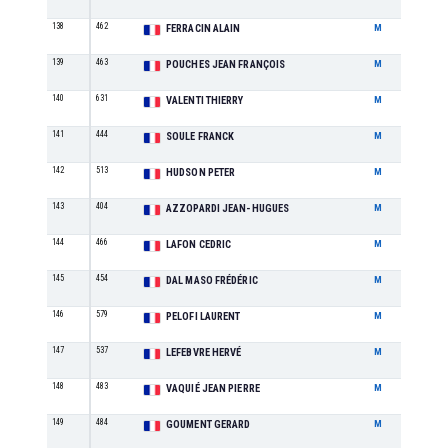
138
462
M9
FERRACIN ALAIN
M
139
463
M5
POUCHES JEAN FRANÇOIS
M
140
631
M8
VALENTI THIERRY
M
141
444
M4
SOULE FRANCK
M
142
513
M9
HUDSON PETER
M
143
404
M7
AZZOPARDI JEAN-HUGUES
M
144
466
M4
LAFON CEDRIC
M
145
454
M3
DAL MASO FRÉDÉRIC
M
146
579
M5
PELOFI LAURENT
M
147
537
M6
LEFEBVRE HERVÉ
M
148
483
M8
VAQUIÉ JEAN PIERRE
M
149
484
M8
GOUMENT GERARD
M