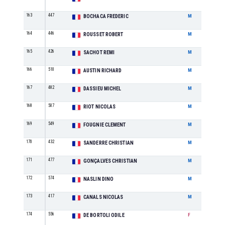
163
447
M5
BOCHACA FREDERIC
M
164
446
M8
ROUSSET ROBERT
M
165
426
M1
SACHOT REMI
M
166
510
M8
AUSTIN RICHARD
M
167
482
M8
DASSIEU MICHEL
M
168
507
M3
RIOT NICOLAS
M
169
549
M1
FOUGNIE CLEMENT
M
170
432
M6
SANDERRE CHRISTIAN
M
171
477
M8
GONÇALVES CHRISTIAN
M
172
574
M6
NASLIN DINO
M
173
417
M3
CANALS NICOLAS
M
174
556
F7
DE BORTOLI ODILE
F