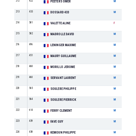
212
422
M8
PEETERS OMER
M
213
433
SE
DOSSARD 433
M
214
581
F4
VALETTE ALINE
F
215
582
M4
MADROLLE DAVID
M
216
496
M3
LENINGER MAXIME
M
217
451
M4
MAURY GUILLAUME
M
218
468
M1
MORILLO JEROME
M
219
460
M5
SERVANT LAURENT
M
220
565
M6
SOULERE PHILIPPE
M
221
564
M1
SOULERE PIERRICK
M
222
614
M2
FERRY CLEMENT
M
223
439
M8
FAVE GUY
M
224
438
M5
KEMOUN PHILIPPE
M