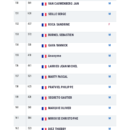
150
569
M3
VAN CAUWENBERG JAN
M
151
624
M6
SEILLE SERGE
M
152
437
F5
ROCA SANDRINE
F
153
572
M3
BURNEL SEBASTIEN
M
154
530
M4
GAVA YANNICK
M
155
418
M5
Anonyme
M
156
441
M8
LARRIEU JEAN MICHEL
M
157
521
M6
MARTY PASCAL
M
158
625
M7
PRATVIEL PHILIPPE
M
159
428
M3
SEGRETO GAUTIER
M
160
540
M6
MARQUIE OLIVIER
M
161
584
M7
MIROUSE CHRISTOPHE
M
162
523
M6
DIEZ THIERRY
M