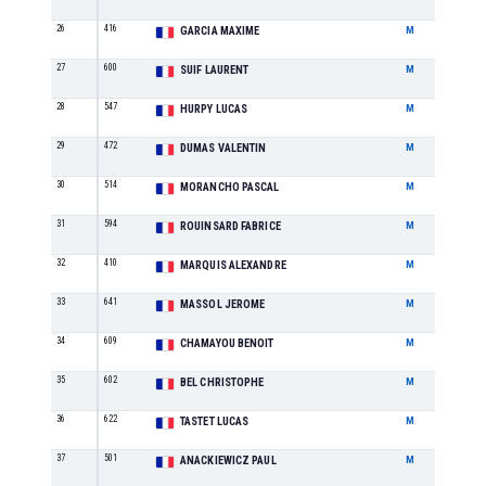
26
416
M1
GARCIA MAXIME
M
27
600
M4
SUIF LAURENT
M
28
547
M1
HURPY LUCAS
M
29
472
M1
DUMAS VALENTIN
M
30
514
M4
MORANCHO PASCAL
M
31
594
M6
ROUINSARD FABRICE
M
32
410
M5
MARQUIS ALEXANDRE
M
33
641
M5
MASSOL JEROME
M
34
609
M5
CHAMAYOU BENOIT
M
35
602
M3
BEL CHRISTOPHE
M
36
622
M1
TASTET LUCAS
M
37
501
M1
ANACKIEWICZ PAUL
M