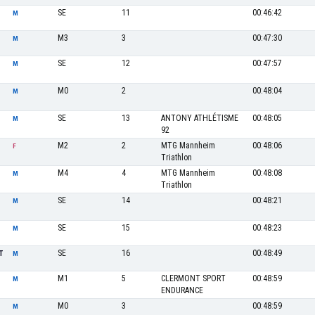
SE
11
00:46:42
M
M3
3
00:47:30
M
SE
12
00:47:57
M
M0
2
00:48:04
M
SE
13
ANTONY ATHLÉTISME
00:48:05
M
92
M2
2
MTG Mannheim
00:48:06
F
Triathlon
M4
4
MTG Mannheim
00:48:08
M
Triathlon
SE
14
00:48:21
M
SE
15
00:48:23
M
SE
16
00:48:49
T
M
M1
5
CLERMONT SPORT
00:48:59
M
ENDURANCE
M0
3
00:48:59
M