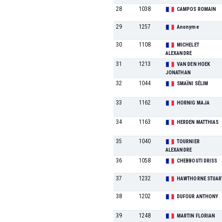
28
1038
CAMPOS ROMAIN
29
1257
Anonyme
30
1108
MICHELET
ALEXANDRE
31
1213
VAN DEN HOEK
JONATHAN
32
1044
SMAÏNI SÉLIM
33
1162
HORNIG MAJA
34
1163
HERDEN MATTHIAS
35
1040
TOURNIER
ALEXANDRE
36
1058
CHEBBOUTI DRISS
37
1232
HAWTHORNE STUAR
38
1202
DUFOUR ANTHONY
39
1248
MARTIN FLORIAN