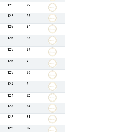
12,8
25
12,6
26
12,5
27
12,5
28
12,5
29
12,5
4
12,5
30
12,4
31
12,4
32
12,3
33
12,2
34
12,2
35