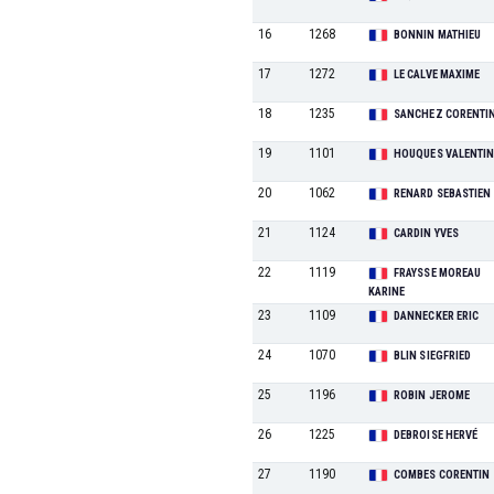
16
1268
BONNIN MATHIEU
17
1272
LE CALVE MAXIME
18
1235
SANCHEZ CORENTI
19
1101
HOUQUES VALENTI
20
1062
RENARD SEBASTIEN
21
1124
CARDIN YVES
22
1119
FRAYSSE MOREAU
KARINE
23
1109
DANNECKER ERIC
24
1070
BLIN SIEGFRIED
25
1196
ROBIN JEROME
26
1225
DEBROISE HERVÉ
27
1190
COMBES CORENTIN