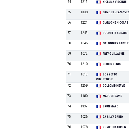
64
1215
XICLUNA VIRGINIE
65
1338
CAMOUS JEAN-YVE
66
1221
CIARLONE NICOLAS
67
1243
ROCHETTE ARNAUD
68
1046
GALONNIER BAPTIS
69
1072
FREY GUILLAUME
70
1210
PEHLIC DENIS
71
1015
BOZZETTO
CHRISTOPHE
72
1259
COLLOMB HERVE
73
1180
MARQUE DAVID
74
1337
BRUN MARC
75
1026
DA SILVA DARIO
76
1078
ROMATIER ADRIEN