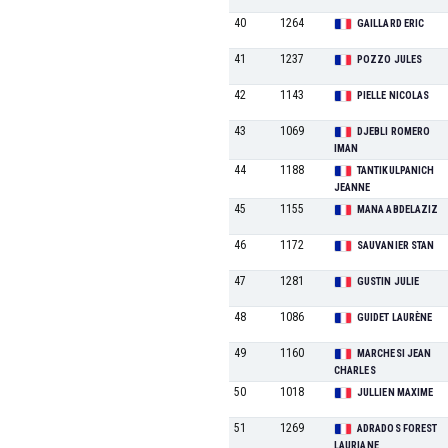
40
1264
GAILLARD ERIC
41
1237
POZZO JULES
42
1143
PIELLE NICOLAS
43
1069
DJEBLI ROMERO
IMAN
44
1188
TANTIKULPANICH
JEANNE
45
1155
MANA ABDELAZIZ
46
1172
SAUVANIER STAN
47
1281
GUSTIN JULIE
48
1086
GUIDET LAURÈNE
49
1160
MARCHESI JEAN
CHARLES
50
1018
JULLIEN MAXIME
51
1269
ADRADOS FOREST
LAURIANE