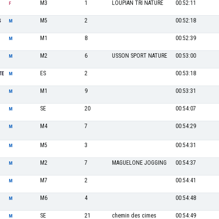
M3
1
LOUPIAN TRI NATURE
00:52:11
F
M5
2
00:52:18
S
M
M1
8
00:52:39
M
M2
6
USSON SPORT NATURE
00:53:00
M
ES
2
00:53:18
TE
M
M1
9
00:53:31
M
SE
20
00:54:07
M
M4
7
00:54:29
M
M5
3
00:54:31
M
M2
7
MAGUELONE JOGGING
00:54:37
M
M7
2
00:54:41
M
M6
4
00:54:48
M
SE
21
chemin des cimes
00:54:49
M