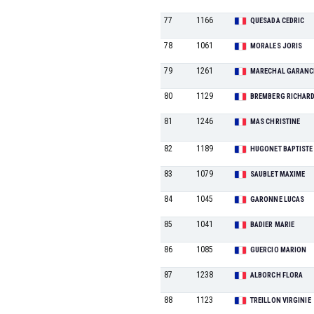
77
1166
QUESADA CEDRIC
78
1061
MORALES JORIS
79
1261
MARECHAL GARANC
80
1129
BREMBERG RICHAR
81
1246
MAS CHRISTINE
82
1189
HUGONET BAPTISTE
83
1079
SAUBLET MAXIME
84
1045
GARONNE LUCAS
85
1041
BADIER MARIE
86
1085
GUERCIO MARION
87
1238
ALBORCH FLORA
88
1123
TREILLON VIRGINIE