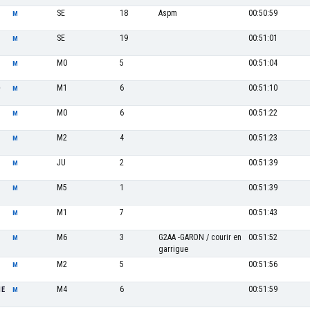
SE
18
Aspm
00:50:59
M
SE
19
00:51:01
M
M0
5
00:51:04
M
M1
6
00:51:10
D
M
M0
6
00:51:22
M
M2
4
00:51:23
M
JU
2
00:51:39
M
M5
1
00:51:39
M
M1
7
00:51:43
M
M6
3
G2AA -GARON / courir en
00:51:52
M
garrigue
M2
5
00:51:56
M
M4
6
00:51:59
NE
M