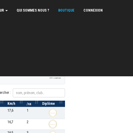
EUR
QUI SOMMES NOUS ?
BOUTIQUE
CONNEXION
XLS
PDF
Signaler une erreur
251 coureurs
ercher :
Km/h
Diplôme
/sx
17,6
1
16,7
2
16,5
3