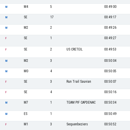
M4
5
00:49:00
M
SE
17
00:49:17
M
M2
2
00:49:26
M
SE
1
00:49:27
F
SE
2
US CRETEIL
00:49:53
F
M2
3
00:50:04
M
M0
4
00:50:05
M
SE
3
Run Trail Sauvian
00:50:07
F
SE
4
00:50:16
F
M7
1
TEAM PIF CAPDENAC
00:50:34
M
ES
1
00:50:49
M
M1
3
Sequenbeziers
00:50:52
F