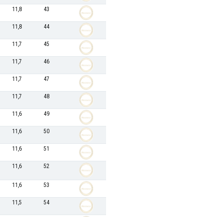
11,8
43
11,8
44
11,7
45
11,7
46
11,7
47
11,7
48
11,6
49
11,6
50
11,6
51
11,6
52
11,6
53
11,5
54