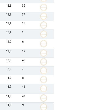
12,2
36
12,2
37
12,1
38
12,1
5
12,0
6
12,0
39
12,0
40
12,0
7
11,9
8
11,9
41
11,8
42
11,8
9