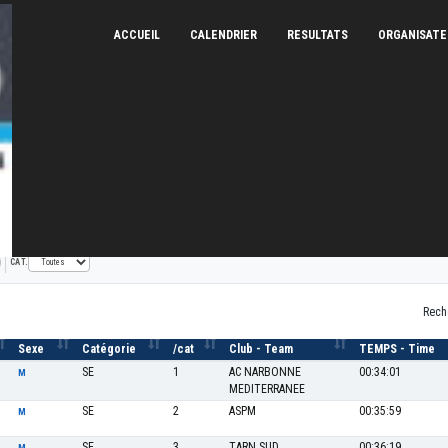
ACCUEIL
CALENDRIER
RESULTATS
ORGANISAT
E
17/09/2023
CAT.
Rech
Sexe
Catégorie
/cat
Club - Team
TEMPS - Time
SE
1
AC NARBONNE
00:34:01
M
MEDITERRANEE
SE
2
ASPM
00:35:59
M
SE
3
TARN SUD
00:36:19
M