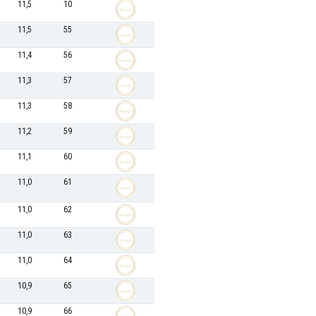
11,5
10
11,5
55
11,4
56
11,3
57
11,3
58
11,2
59
11,1
60
11,0
61
11,0
62
11,0
63
11,0
64
10,9
65
10,9
66