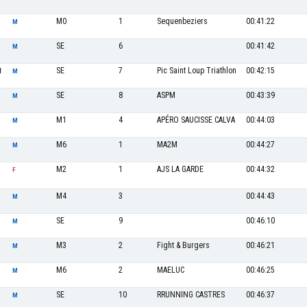
M0
1
Sequenbeziers
00:41:22
M
SE
6
00:41:42
M
SE
7
Pic Saint Loup Triathlon
00:42:15
N
M
SE
8
ASPM
00:43:39
N
M
M1
4
APÉRO SAUCISSE CALVA
00:44:03
M
M6
1
MA2M
00:44:27
M
M2
1
AJS LA GARDE
00:44:32
F
M4
3
00:44:43
M
SE
9
00:46:10
M
M3
2
Fight & Burgers
00:46:21
M
M6
2
MAELUC
00:46:25
M
SE
10
RRUNNING CASTRES
00:46:37
M