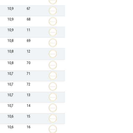
10,9
67
10,9
68
10,9
11
10,8
69
10,8
12
10,8
70
10,7
71
10,7
72
10,7
13
10,7
14
10,6
15
10,6
16