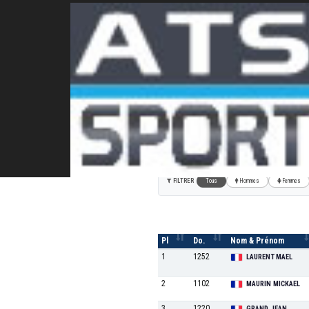
Semi-Marathon de SET
LE 10KM
FILTRER
Tous
Hommes
Femmes
Pl
Do.
Nom & Prénom
1
1252
LAURENT MAEL
2
1102
MAURIN MICKAEL
3
1220
GRAND JEAN