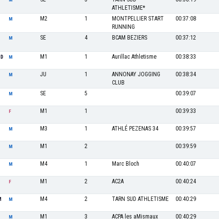
ATHLETISME*
M2
1
MONTPELLIER START
00:37:08
M
RUNNING
SE
4
BCAM BEZIERS
00:37:12
M
M1
1
Aurillac Athletisme
00:38:33
ND
M
JU
1
ANNONAY JOGGING
00:38:34
M
CLUB
SE
5
00:39:07
M
M1
1
00:39:33
F
M3
1
ATHLÉ PEZENAS 34
00:39:57
M
M1
2
00:39:59
M
M4
1
Marc Bloch
00:40:07
M
M1
2
AC2A
00:40:24
F
M4
2
TARN SUD ATHLETISME
00:40:29
M
M
M1
3
ACPA les aMismaux
00:40:29
M