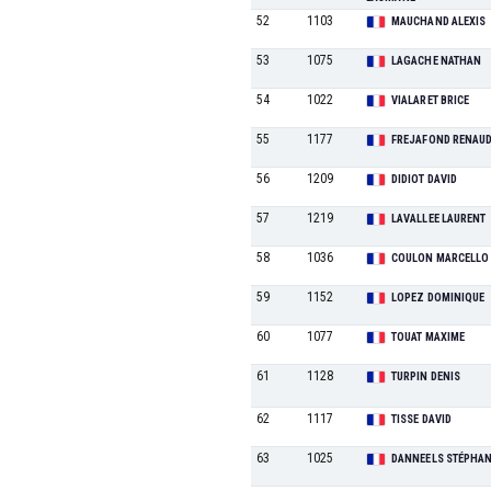
52
1103
MAUCHAND ALEXIS
53
1075
LAGACHE NATHAN
54
1022
VIALARET BRICE
55
1177
FREJAFOND RENAU
56
1209
DIDIOT DAVID
57
1219
LAVALLEE LAURENT
58
1036
COULON MARCELLO
59
1152
LOPEZ DOMINIQUE
60
1077
TOUAT MAXIME
61
1128
TURPIN DENIS
62
1117
TISSE DAVID
63
1025
DANNEELS STÉPHA