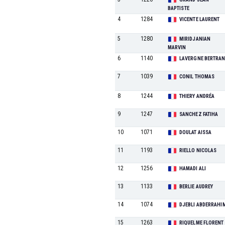
BAPTISTE
4
1284
VICENTE LAURENT
5
1280
MIRIDJANIAN
MARVIN
6
1140
LAVERGNE BERTRA
7
1039
CONIL THOMAS
8
1244
THIERY ANDRÉA
9
1247
SANCHEZ FATIHA
10
1071
DOULAT AISSA
11
1193
RIELLO NICOLAS
12
1256
HAMADI ALI
13
1133
BERLIE AUDREY
14
1074
DJEBLI ABDERRAHI
15
1263
RIQUELME FLORENT