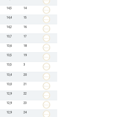
14,5
14
14,4
15
14,2
16
13,7
17
13,6
18
13,5
19
13,5
3
13,4
20
13,0
21
12,9
22
12,9
23
12,9
24