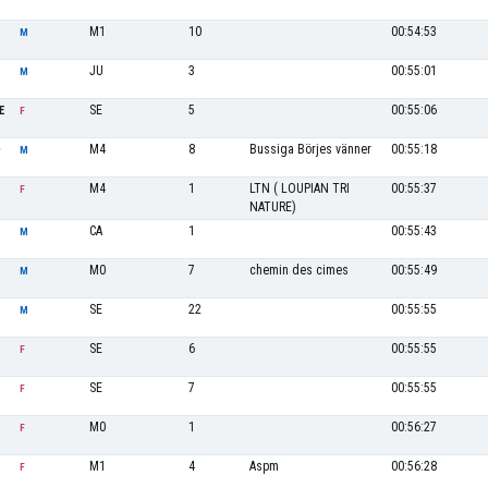
M1
10
00:54:53
M
JU
3
00:55:01
M
SE
5
00:55:06
E
F
M4
8
Bussiga Börjes vänner
00:55:18
D
M
M4
1
LTN ( LOUPIAN TRI
00:55:37
F
NATURE)
CA
1
00:55:43
M
M0
7
chemin des cimes
00:55:49
M
SE
22
00:55:55
M
SE
6
00:55:55
F
SE
7
00:55:55
F
M0
1
00:56:27
F
M1
4
Aspm
00:56:28
F