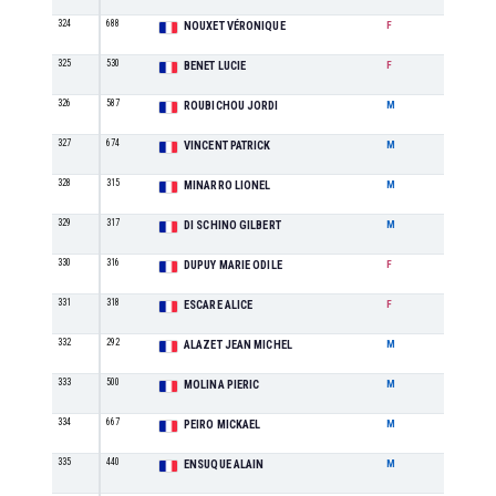
324
688
M5
NOUXET VÉRONIQUE
F
325
530
M0
BENET LUCIE
F
326
587
SE
ROUBICHOU JORDI
M
327
674
M2
VINCENT PATRICK
M
328
315
M3
MINARRO LIONEL
M
329
317
M7
DI SCHINO GILBERT
M
330
316
M3
DUPUY MARIE ODILE
F
331
318
M1
ESCARE ALICE
F
332
292
M1
ALAZET JEAN MICHEL
M
333
500
M3
MOLINA PIERIC
M
334
667
SE
PEIRO MICKAEL
M
335
440
M5
ENSUQUE ALAIN
M