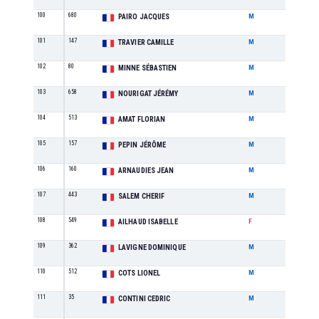
100
680
M8
PAIRO JACQUES
M
101
147
M0
TRAVIER CAMILLE
M
102
80
M0
MINNE SÉBASTIEN
M
103
658
M0
NOURIGAT JÉRÉMY
M
104
513
SE
AMAT FLORIAN
M
105
157
M3
PEPIN JÉRÔME
M
106
160
M0
ARNAUDIES JEAN
M
107
443
M0
SALEM CHERIF
M
108
549
M3
AILHAUD ISABELLE
F
109
362
M5
LAVIGNE DOMINIQUE
M
110
512
M1
COTS LIONEL
M
111
35
M3
CONTINI CEDRIC
M