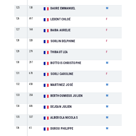
125
130
M0
DAURE EMMANUEL
M
126
497
SE
LEDENT CHLOÉ
F
127
144
M1
BAIBA AURELIE
F
128
328
SE
SORLIN DELPHINE
F
129
279
SE
THIBAUT LEA
F
130
297
M3
BOTTOIS CHRISTOPHE
M
131
678
M2
SORLI CAROLINE
F
132
458
M3
MARTINEZ JOSÉ
M
133
354
SE
BERTHOUMIEUX JULIEN
M
134
446
ES
DEJEAN JULIEN
M
135
537
M1
ALBEROLA NICOLAS
M
136
65
M1
DUROU PHILIPPE
M