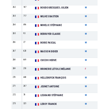
262
187
SE
BOUDOURESQUES JULIEN
M
263
717
SE
MILHES BASTIEN
M
264
496
M3
MIHELIC STÉPHANE
M
265
93
M5
BERRUYER CLAUDE
M
266
27
M1
BORIE PASCAL
M
267
620
M6
MASSON DIDIER
M
268
669
M7
CUCCHI HERVE
M
269
210
M1
BRUNERIE LETOILE MÉLANIE
F
270
448
M2
HELLEBUYCK FRANÇOIS
M
271
267
SE
JEUNET ANTOINE
M
272
78
M2
LEGRAND STÉPHANE
M
273
321
M1
LEROY FRANCK
M