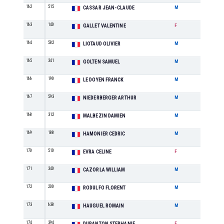
162
515
M1
CASSAR JEAN-CLAUDE
M
163
140
SE
GALLET VALENTINE
F
164
582
M3
LIOTAUD OLIVIER
M
165
341
M0
GOLTEN SAMUEL
M
166
190
M3
LE DOYEN FRANCK
M
167
593
SE
NIEDERBERGER ARTHUR
M
168
312
M0
MALBEZIN DAMIEN
M
169
188
M1
HAMONIER CEDRIC
M
170
510
M0
EVRA CELINE
F
171
340
M3
CAZORLA WILLIAM
M
172
200
SE
RODULFO FLORENT
M
173
638
M0
HAUGUEL ROMAIN
M
174
394
M2
DURANTON STEPHANIE
F