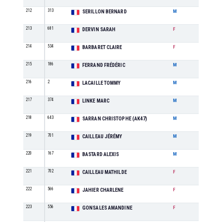
212
313
M5
SERILLON BERNARD
M
213
681
M0
DERVIN SARAH
F
214
534
M5
BARBARET CLAIRE
F
215
186
M2
FERRAND FRÉDÉRIC
M
216
2
SE
LACAILLE TOMMY
M
217
374
M1
LINKE MARC
M
218
643
M3
SARRAN CHRISTOPHE (AK47)
M
219
701
M1
CAILLEAU JÉRÉMY
M
220
167
SE
BASTARD ALEXIS
M
221
702
M1
CAILLEAU MATHILDE
F
222
566
M0
JAHIER CHARLENE
F
223
556
M1
GONSALES AMANDINE
F