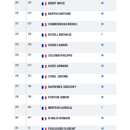
249
529
M1
BENET BRICE
M
250
657
M0
BARTHE ANTOINE
M
251
627
M0
COMBERNOUX BRUNO
M
252
550
M3
ROSELL NATHALIE
F
253
345
HANDI
VIGNES ANDRE
M
254
551
M5
COLOMB PHILIPPE
M
255
477
M5
ALVES ARMAND
M
256
202
M2
CONIL JEROME
M
257
100
M2
DAPREMEZ GREGORY
M
258
558
SE
PORTIER SIMON
M
259
466
ES
MERTENS AURELIA
F
260
687
M1
DI MAIO ROMAIN
M
261
12
M2
FOULQUIER FLORENT
M