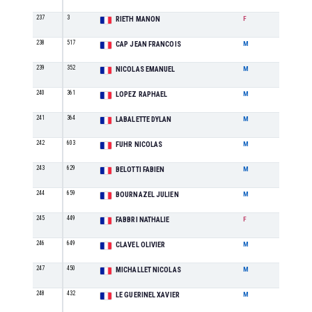
237
3
SE
RIETH MANON
F
238
517
M3
CAP JEAN FRANCOIS
M
239
352
SE
NICOLAS EMANUEL
M
240
361
M3
LOPEZ RAPHAEL
M
241
364
SE
LABALETTE DYLAN
M
242
603
M1
FUHR NICOLAS
M
243
629
M1
BELOTTI FABIEN
M
244
659
M2
BOURNAZEL JULIEN
M
245
449
SE
FABBRI NATHALIE
F
246
649
M3
CLAVEL OLIVIER
M
247
450
M1
MICHALLET NICOLAS
M
248
432
SE
LE GUERINEL XAVIER
M