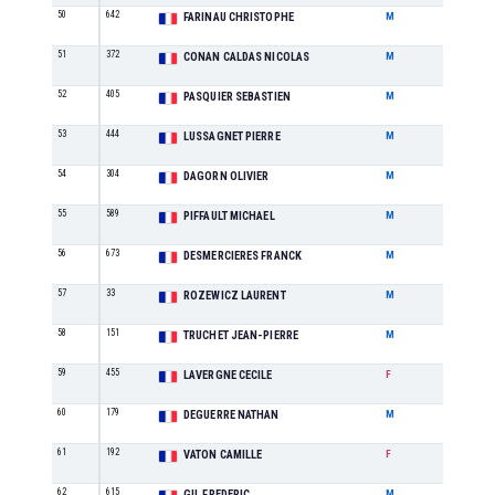
50
642
M2
FARINAU CHRISTOPHE
M
51
372
SE
CONAN CALDAS NICOLAS
M
52
405
M2
PASQUIER SEBASTIEN
M
53
444
M5
LUSSAGNET PIERRE
M
54
304
M3
DAGORN OLIVIER
M
55
589
M0
PIFFAULT MICHAEL
M
56
673
M2
DESMERCIERES FRANCK
M
57
33
M3
ROZEWICZ LAURENT
M
58
151
M6
TRUCHET JEAN-PIERRE
M
59
455
M0
LAVERGNE CECILE
F
60
179
JU
DEGUERRE NATHAN
M
61
192
M0
VATON CAMILLE
F
62
615
M4
GIL FREDERIC
M