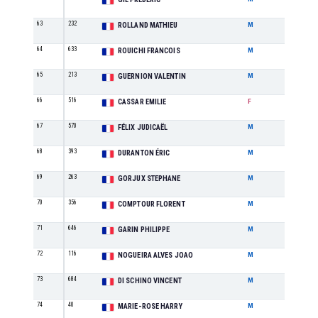
63
232
M2
ROLLAND MATHIEU
M
64
633
M4
ROUICHI FRANCOIS
M
65
213
SE
GUERNION VALENTIN
M
66
516
M1
CASSAR EMILIE
F
67
570
ES
FÉLIX JUDICAËL
M
68
393
M3
DURANTON ÉRIC
M
69
263
M4
GORJUX STEPHANE
M
70
356
SE
COMPTOUR FLORENT
M
71
646
M5
GARIN PHILIPPE
M
72
116
M0
NOGUEIRA ALVES JOAO
M
73
684
M0
DI SCHINO VINCENT
M
74
40
M3
MARIE-ROSE HARRY
M