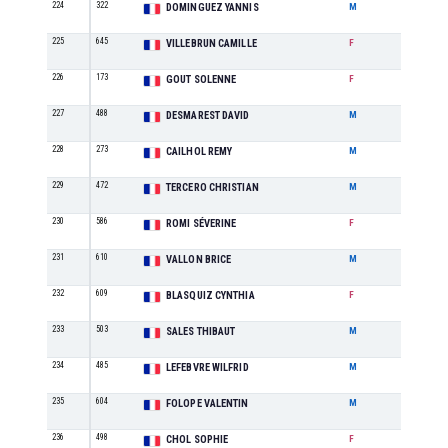
224
322
SE
DOMINGUEZ YANNIS
M
225
645
M0
VILLEBRUN CAMILLE
F
226
173
M3
GOUT SOLENNE
F
227
488
M3
DESMAREST DAVID
M
228
273
M1
CAILHOL REMY
M
229
472
M6
TERCERO CHRISTIAN
M
230
586
M4
ROMI SÉVERINE
F
231
610
M2
VALLON BRICE
M
232
609
M1
BLASQUIZ CYNTHIA
F
233
503
M0
SALES THIBAUT
M
234
485
M1
LEFEBVRE WILFRID
M
235
604
SE
FOLOPE VALENTIN
M
236
498
M0
CHOL SOPHIE
F