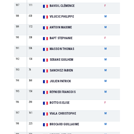
187
111
M0
BAVOIL CLÉMENCE
F
188
430
M2
VUJICIC PHILIPPE
M
189
172
M2
ANTOIN MAXIME
M
190
338
M1
BAPT STEPHANIE
F
191
536
SE
MASSON THOMAS
M
192
134
SE
SERANE GUILHEM
M
193
76
M1
SANCHEZ FABIEN
M
194
368
M5
JULIEN PATRICK
M
195
154
M3
REYNIER FRANCOIS
M
196
298
M2
BOTTOIS ELISE
F
197
161
M1
VIALA CHRISTOPHE
M
198
225
SE
BROCARD GUILLAUME
M