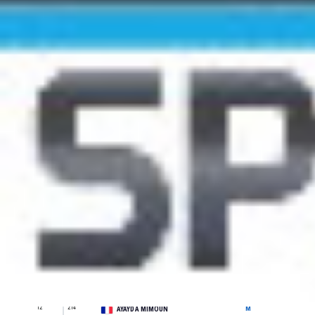
Pl
Do.
Nom & Prénom
Sexe
Catégorie
1
250
SE
TESCH MAXIME
M
2
270
M0
ALAYRAC JEROME
M
3
591
SE
BOILS BAPTISTE
M
4
495
SE
MARTINEZ YANNICK
M
5
419
M0
CAPELLI ANTHONY
M
6
125
SE
MERIGOT JULIEN
M
7
306
M0
ABBAS JONATHAN
M
8
399
ES
AMAT MATHIS
M
9
569
M1
VIDAL WILLIAM
M
10
193
M2
CHESNEAU CÉDRIC
M
11
387
SE
GARYGA ELIOTT
M
12
214
M3
AYAYDA MIMOUN
M