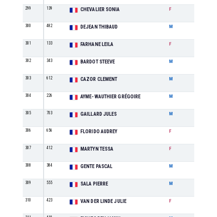
299
139
M0
CHEVALIER SONIA
F
300
482
SE
DEJEAN THIBAUD
M
301
133
SE
FARHANE LEILA
F
302
343
M1
BARDOT STEEVE
M
303
612
M1
CAZOR CLEMENT
M
304
226
SE
AYME-WAUTHIER GRÉGOIRE
M
305
703
M0
GAILLARD JULES
M
306
656
M0
FLORIDO AUDREY
F
307
412
M4
MARTYN TESSA
F
308
384
M3
GENTE PASCAL
M
309
555
M0
SALA PIERRE
M
310
423
SE
VAN DER LINDE JULIE
F