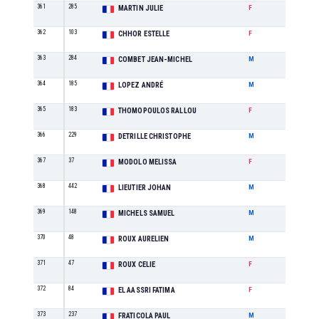
361
285
M1
MARTIN JULIE
F
362
103
M1
CHHOR ESTELLE
F
363
284
M2
COMBET JEAN-MICHEL
M
364
185
M4
LOPEZ ANDRÉ
M
365
183
M2
THOMOPOULOS RALLOU
F
366
229
M4
DETRILLE CHRISTOPHE
M
367
37
M0
MODOLO MELISSA
F
368
442
ES
LIEUTIER JOHAN
M
369
148
SE
MICHELS SAMUEL
M
370
48
M2
ROUX AURELIEN
M
371
47
M0
ROUX CELIE
F
372
84
SE
EL AASSRI FATIMA
F
373
237
SE
FRATICOLA PAUL
M