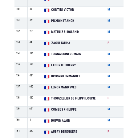
150
36
SE
CONTINI VICTOR
M
151
351
M4
PICHON FRANCK
M
152
231
M2
MATTUIZZI ROLAND
M
153
44
M2
ZAOUI FATIHA
F
154
705
M0
TOGNACCINI ROMAIN
M
155
528
M3
LAPORTE THIERRY
M
156
411
M2
BROYARD EMMANUEL
M
157
616
M4
LENORMAND YVES
M
158
417
SE
THOUZELLIER DE FILIPPI LOUISE
F
159
671
M4
COMBES PHILIPPE
M
160
1
M6
BOIVIN ALAIN
M
161
457
M0
AUBRY BÉRENGÈRE
F