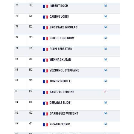
75
290
SE
IMBERT ROCH
M
76
625
SE
CARIOU LORIS
M
77
452
M2
BROSSARD NICOLAS
M
78
547
M3
DIDELOT GREGORY
M
79
535
M1
PLUN SEBASTIEN
M
80
668
M4
WENNACK JEAN
M
81
392
M2
VEZIGNOL STÉPHANE
M
82
540
M2
TOMOV NIKOLA
M
83
159
M0
BASTOUL PERRINE
F
84
114
SE
DEMARLE ELIOT
M
85
602
M0
GARRIGUES VINCENT
M
86
631
M1
RICAUD CEDRIC
M