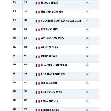
137
320
M3
NICOLO SERGE
M
138
562
M3
HEDOUIN ROMUALD
M
139
548
M4
COCHELIN SILAIRE ANNE-CAROLINE
F
140
531
M2
ELVIRA BASTIEN
M
141
538
SE
GALINDO SÉBASTIEN
M
142
454
M6
GRANIER ALAIN
M
143
49
M1
MEINDRE LOÏC
M
144
621
M5
CHAUVIER JEAN PIERRE
M
145
583
M2
DOR JEAN FRANCOIS
M
146
355
SE
GERBAUD RÉMI
M
147
300
M3
BOURICHON DAVID
M
148
143
M4
BAIBA ANNOUR
M
149
257
M0
KRIEGER JULIEN
M