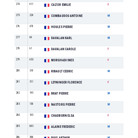
274
611
M1
CAZOR EMILIE
F
275
224
M0
COMBAUDOU ANTOINE
M
276
470
M0
HOULES PIERRE
M
277
60
M1
DAVALAN KARL
M
278
61
M1
DAVALAN CAROLE
F
279
653
SE
MORGHADI INES
F
280
310
M2
RIBAULT CEDRIC
M
281
311
M2
LEYNINGER FLORENCE
F
282
195
M3
BRAT PIERRE
M
283
150
M3
NASTORG PIERRE
M
284
105
M1
CHADBURN ELSA
F
285
683
M3
ALAINE FREDERIC
M
286
598
SE
PUIG ARTHUR
M