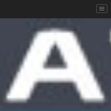
Semi-Marathon de SETE
17/09/2023
SEMI MARATHON DE SÈTE
XLS
PDF
Signaler une erreur
FILTRER
Tous
Hommes
Femmes
CAT.
608 coureurs
Faites défiler pour voir toutes les colonnes
Rechercher :