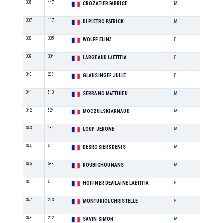
336
447
M3
CROZATIER FABRICE
M
337
117
M3
DI PIETRO PATRICK
M
338
335
SE
WOLFF ELINA
F
339
334
M0
LARGEAUD LAETITIA
F
340
208
M1
GLAUSINGER JULIE
F
341
613
M1
SERRANO MATTHIEU
M
342
624
M2
MOCZULSKI ARNAUD
M
343
686
M4
LOUP JEROME
M
344
460
M3
DESROSIERS DENIS
M
345
588
SE
ROUBICHOU NANS
M
346
4
M2
HOFFNER DEVILAINE LAETITIA
F
347
293
M0
MONTURIOL CHRISTELLE
F
348
212
M1
SAVIN SIMON
M