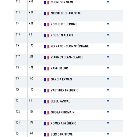
112
692
SE
CHENIOUR SAMI
M
113
647
M1
NEUVILLE CHARLOTTE
F
114
654
M3
ROCHETTE JEROME
M
115
85
SE
ROUDON ALEXIS
M
116
175
M3
FERRAND -CLON STÉPHANE
M
117
253
M5
VIARNES JEAN-CLAUDE
M
118
474
M4
RAFFIER LUC
M
119
365
SE
GARCIA ERWAN
M
120
145
M5
VAUTHIER FREDERIC
M
121
81
M5
LEBEL PASCAL
M
122
326
M0
GUEGAN ROMAIN
M
123
370
M2
ROMERA FRÉDÉRIC
M
124
597
M0
BERTOUX STEVE
M