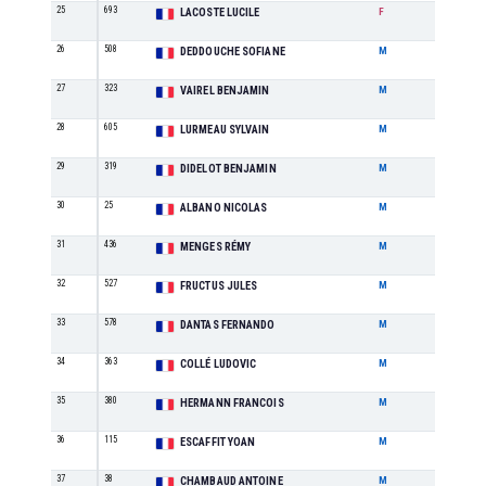
25
693
SE
LACOSTE LUCILE
F
26
508
SE
DEDDOUCHE SOFIANE
M
27
323
M1
VAIREL BENJAMIN
M
28
605
M1
LURMEAU SYLVAIN
M
29
319
SE
DIDELOT BENJAMIN
M
30
25
M0
ALBANO NICOLAS
M
31
436
M2
MENGES RÉMY
M
32
527
ES
FRUCTUS JULES
M
33
578
M2
DANTAS FERNANDO
M
34
363
M1
COLLÉ LUDOVIC
M
35
380
M5
HERMANN FRANCOIS
M
36
115
SE
ESCAFFIT YOAN
M
37
38
M2
CHAMBAUD ANTOINE
M