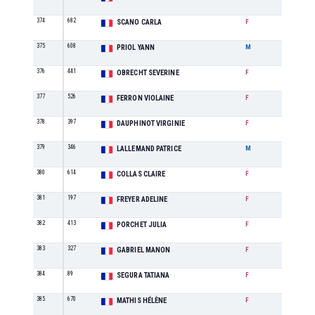
374
682
SE
SCANO CARLA
F
375
608
SE
PRIOL YANN
M
376
441
M1
OBRECHT SEVERINE
F
377
526
M1
FERRON VIOLAINE
F
378
397
M2
DAUPHINOT VIRGINIE
F
379
346
M3
LALLEMAND PATRICE
M
380
614
M1
COLLAS CLAIRE
F
381
197
SE
FREYER ADELINE
F
382
413
SE
PORCHET JULIA
F
383
327
SE
GABRIEL MANON
F
384
89
SE
SEGURA TATIANA
F
385
670
M1
MATHIS HÉLÈNE
F