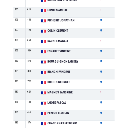
175
618
M2
FONTES AMELIE
F
176
451
M0
PICHERIT JONATHAN
M
177
121
SE
COLIN CLEMENT
M
178
651
M0
DAUNIS MAGALI
F
179
539
SE
ESNAULT VINCENT
M
180
575
M3
BOURGUIGNON LANDRY
M
181
381
M5
BIANCHI VINCENT
M
182
725
M4
DUBOIS GEORGES
M
183
628
M3
MAGNES SANDRINE
F
184
131
M5
LHOTE PASCAL
M
185
467
SE
PEYROT FLORIAN
M
186
376
M6
CHACORNAS FREDERIC
M