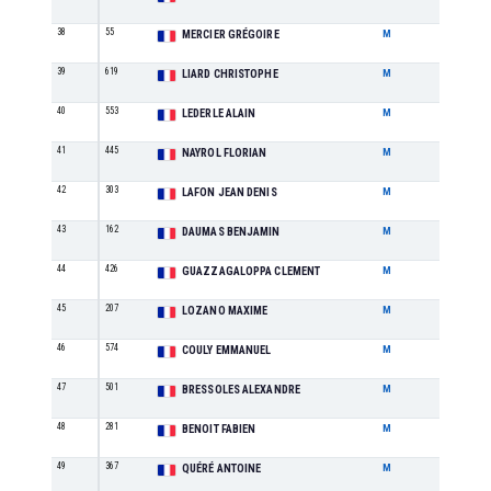
38
55
M0
MERCIER GRÉGOIRE
M
39
619
M3
LIARD CHRISTOPHE
M
40
553
M4
LEDERLE ALAIN
M
41
445
M0
NAYROL FLORIAN
M
42
303
M2
LAFON JEAN DENIS
M
43
162
SE
DAUMAS BENJAMIN
M
44
426
SE
GUAZZAGALOPPA CLEMENT
M
45
207
M0
LOZANO MAXIME
M
46
574
M0
COULY EMMANUEL
M
47
501
SE
BRESSOLES ALEXANDRE
M
48
281
M1
BENOIT FABIEN
M
49
367
SE
QUÉRÉ ANTOINE
M