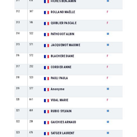
311
418
M0
FICHES BENJAMIN
M
312
347
SE
ROLLAND MAËLLE
F
313
146
M3
QUIBLIER PASCALE
F
314
522
M0
PATHOUOT ALBIN
M
315
571
M0
JACQUEMOT MAXIME
M
316
572
M0
BLACHERE DIANE
F
317
252
M2
CORDIER ANNE
F
318
523
SE
PAULI PAULA
F
319
577
M0
Anonyme
M
320
661
M1
VIDAL MARIE
F
321
469
SE
RUBIO SYLVAIN
M
322
258
M2
GAICHIES ARNAUD
M
323
476
M4
SATGER LAURENT
M