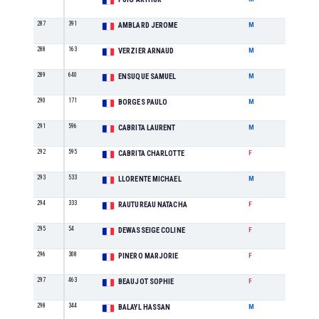
287
391
SE
AMBLARD JEROME
M
288
163
M2
VERZIER ARNAUD
M
289
640
SE
ENSUQUE SAMUEL
M
290
171
SE
BORGES PAULO
M
291
596
M2
CABRITA LAURENT
M
292
595
M1
CABRITA CHARLOTTE
F
293
533
M1
LLORENTE MICHAEL
M
294
333
M2
RAUTUREAU NATACHA
F
295
54
SE
DEWASSEIGE COLINE
F
296
308
M1
PINERO MARJORIE
F
297
463
M0
BEAUJOT SOPHIE
F
298
344
M2
BALAYL HASSAN
M