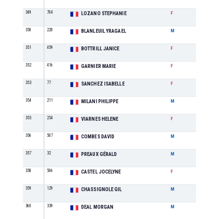
349
704
M2
LOZANO STEPHANIE
F
350
220
M2
BLANLEUIL YRAGAEL
M
351
459
M3
BOTTRILL JANICE
F
352
416
M0
GARNIER MARIE
F
353
77
M1
SANCHEZ ISABELLE
F
354
211
M3
MILANI PHILIPPE
M
355
254
M4
VIARNES HELENE
F
356
507
M3
COMBES DAVID
M
357
32
M2
PREAUX GÉRALD
M
358
506
M6
CASTEL JOCELYNE
F
359
129
M4
CHASSIGNOLE GIL
M
360
339
SE
DEAL MORGAN
M