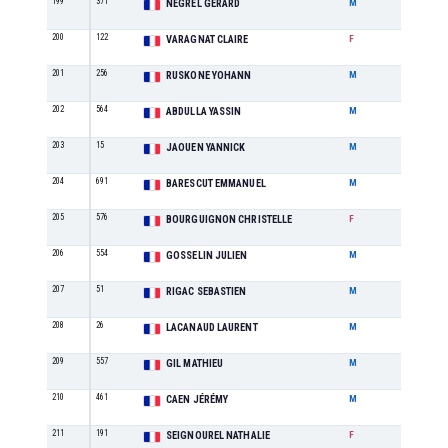
199
371
M7
NEGREL GERARD
M
200
122
SE
VARAGNAT CLAIRE
F
201
256
M2
RUSKONE YOHANN
M
202
564
SE
ABDULLA YASSIN
M
203
15
M2
JAOUEN YANNICK
M
204
691
M2
BARESCUT EMMANUEL
M
205
576
M3
BOURGUIGNON CHRISTELLE
F
206
554
M1
GOSSELIN JULIEN
M
207
51
M2
RIGAC SEBASTIEN
M
208
26
M1
LACANAUD LAURENT
M
209
557
M2
GIL MATHIEU
M
210
461
M0
CAEN JÉRÉMY
M
211
191
M2
SEIGNOUREL NATHALIE
F