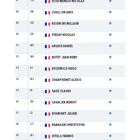
87
135
M1
DI DOMENICO NICOLAS
M
88
248
ES
COULLON ANIS
M
89
332
M1
KOSINSKI WILLIAM
M
90
559
M3
PIEGAY NICOLAS
M
91
489
SE
ARQUIE DANIEL
M
92
568
M3
BOTET JEAN REMY
M
93
83
SE
ROZEWICZ HUGO
M
94
483
M0
CHARPRENET ALEXIS
M
95
68
M4
SAGE CLAUDE
M
96
296
M0
CAVALIER BENOIT
M
97
52
M1
ROUBINET JULIEN
M
98
277
M2
RABADAN CHRISTOPHE
M
99
561
ES
VITULLI YANNIS
M