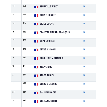
13
524
M3
BEURVILLE WILLY
M
14
222
SE
BLUY THIBAULT
M
15
156
SE
VIOLS LUCAS
M
16
112
M0
CLAUZEL PIERRE-FRANÇOIS
M
17
433
M3
BAPT LAURENT
M
18
494
SE
DEYRES SIMON
M
19
265
SE
BOUKHRIS MOHAMED
M
20
43
M4
BLANC ERIC
M
21
407
M1
RELOT FABIEN
M
22
672
M5
DELBOS GERARD
M
23
149
M4
GALI FRANCOIS
M
24
695
M0
ROLDAN JULIEN
M