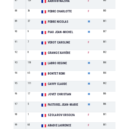
87
129
M0
4
AABOUB NAZIHA
F
88
36
M0
5
PEBRE CHARLOTTE
F
89
37
M1
8
PEBRE NICOLAS
M
90
9
M7
2
PIAU JEAN-MICHEL
M
91
7
M1
1
VEROT CAROLINE
F
92
8
M2
8
GRANGE XAVIÈRE
F
93
118
M4
4
LABRO REGINE
M
94
65
M4
5
BONTET REMI
M
95
111
M2
7
CAVVY CLAUDE
M
96
17
M6
3
JOVET CHRISTIAN
M
97
5
M6
4
PASTUREL JEAN-MARIE
M
98
1
M1
2
SZOLAROV ORSOLYA
F
99
60
M1
3
ABADIE LAURENCE
F