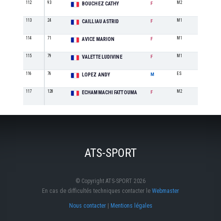
112
93
M2
12
BOUCHEZ CATHY
F
113
24
M1
4
CAILLIAU ASTRID
F
114
71
M1
5
AVICE MARION
F
115
79
M1
6
VALETTE LUDIVINE
F
116
76
ES
4
LOPEZ ANDY
M
117
128
M2
13
ECHAMMACHI FATTOUMA
F
ATS-SPORT
© Copyright ATS-SPORT 2026
En cas de difficultés techniques contacter le
Webmaster
Nous contacter
|
Mentions légales