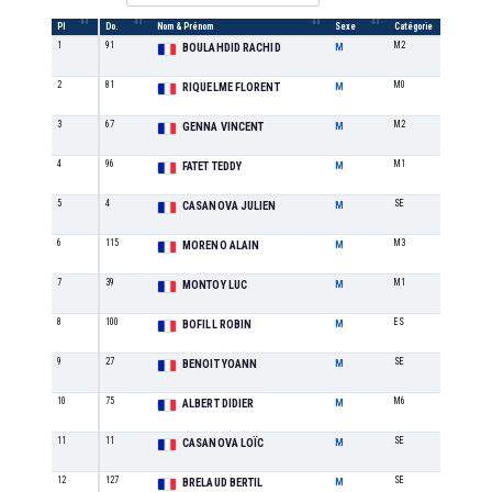
Pl
Do.
Nom & Prénom
Sexe
Catégorie
/cat
1
91
M2
1
BOULAHDID RACHID
M
2
81
M0
1
RIQUELME FLORENT
M
3
67
M2
2
GENNA VINCENT
M
4
96
M1
1
FATET TEDDY
M
5
4
SE
1
CASANOVA JULIEN
M
6
115
M3
1
MORENO ALAIN
M
7
39
M1
2
MONTOY LUC
M
8
100
ES
1
BOFILL ROBIN
M
9
27
SE
2
BENOIT YOANN
M
10
75
M6
1
ALBERT DIDIER
M
11
11
SE
3
CASANOVA LOÏC
M
12
127
SE
4
BRELAUD BERTIL
M