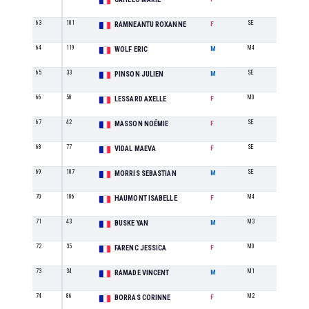
63
101
SE
7
RAMNEANTU ROXANNE
F
64
119
M4
3
WOLF ERIC
M
65
33
SE
13
PINSON JULIEN
M
66
58
M0
2
LESSARD AXELLE
F
67
42
SE
8
MASSON NOÉMIE
F
68
77
SE
9
VIDAL MAEVA
F
69
107
SE
14
MORRIS SEBASTIAN
M
70
106
M4
3
HAUMONT ISABELLE
F
71
43
M3
6
BUSKE YAN
M
72
35
M0
3
FARENC JESSICA
F
73
34
M1
7
RAMADE VINCENT
M
74
86
M2
5
BORRAS CORINNE
F