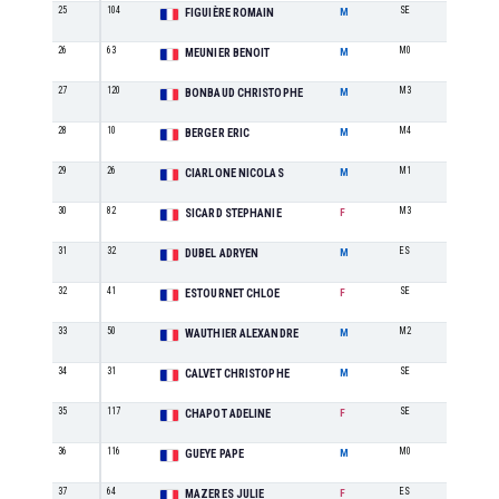
25
104
SE
9
FIGUIÈRE ROMAIN
M
26
63
M0
4
MEUNIER BENOIT
M
27
120
M3
3
BONBAUD CHRISTOPHE
M
28
10
M4
1
BERGER ERIC
M
29
26
M1
5
CIARLONE NICOLAS
M
30
82
M3
2
SICARD STEPHANIE
F
31
32
ES
2
DUBEL ADRYEN
M
32
41
SE
2
ESTOURNET CHLOE
F
33
50
M2
4
WAUTHIER ALEXANDRE
M
34
31
SE
10
CALVET CHRISTOPHE
M
35
117
SE
3
CHAPOT ADELINE
F
36
116
M0
5
GUEYE PAPE
M
37
64
ES
1
MAZERES JULIE
F