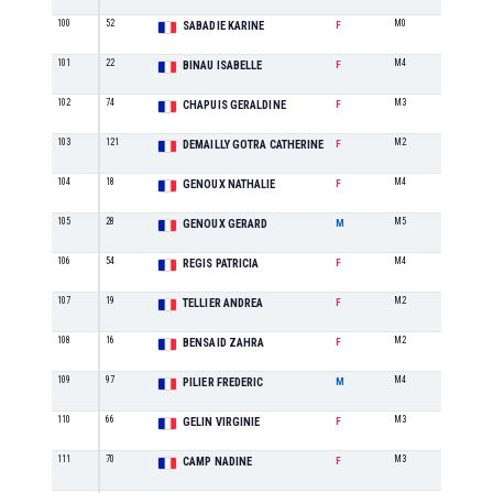
100
52
M0
6
SABADIE KARINE
F
101
22
M4
5
BINAU ISABELLE
F
102
74
M3
6
CHAPUIS GERALDINE
F
103
121
M2
9
DEMAILLY GOTRA CATHERINE
F
104
18
M4
6
GENOUX NATHALIE
F
105
28
M5
8
GENOUX GERARD
M
106
54
M4
7
REGIS PATRICIA
F
107
19
M2
10
TELLIER ANDREA
F
108
16
M2
11
BENSAID ZAHRA
F
109
97
M4
6
PILIER FREDERIC
M
110
66
M3
7
GELIN VIRGINIE
F
111
70
M3
8
CAMP NADINE
F