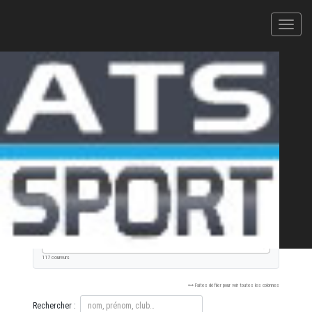
LA COURSE ROSE / MARCHE
ROSE
02/10/2022
COURSE 10 KM CHRONOMÉTRÉE
XLS
PDF
Signaler une erreur
FILTRER
Tous
Hommes
Femmes
CAT.
117 coureurs
Faites défiler pour voir toutes les colonnes
Rechercher :