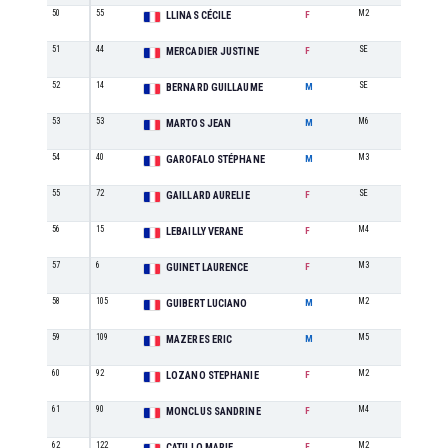
50
55
M2
2
LLINAS CÉCILE
F
51
44
SE
5
MERCADIER JUSTINE
F
52
14
SE
12
BERNARD GUILLAUME
M
53
53
M6
2
MARTOS JEAN
M
54
40
M3
5
GAROFALO STÉPHANE
M
55
72
SE
6
GAILLARD AURELIE
F
56
15
M4
1
LEBAILLY VERANE
F
57
6
M3
3
GUINET LAURENCE
F
58
105
M2
6
GUIBERT LUCIANO
M
59
109
M5
5
MAZERES ERIC
M
60
92
M2
3
LOZANO STEPHANIE
F
61
90
M4
2
MONCLUS SANDRINE
F
62
122
M2
4
CATILLO MARIE
F