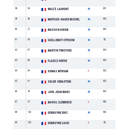
38
94
M1
6
WALTZ LAURENT
M
39
56
M5
1
MATHIEU-DAUDE MICHEL
M
40
21
M5
2
MASSON DIDIER
M
41
45
SE
11
GUILLEMOT CYPRIEN
M
42
87
M3
4
MARTIN TIMOTHEE
M
43
68
M5
3
FLAGEZ HERVE
M
44
69
M2
1
DUMAS MYRIAM
F
45
61
M2
5
SOLER SEBASTIEN
M
46
78
M5
4
JUIN JEAN MARC
M
47
57
M0
1
BAVOIL CLÉMENCE
F
48
124
M4
2
DEBRUYNE ERIC
M
49
125
SE
4
DEBRUYNE LUCIE
F