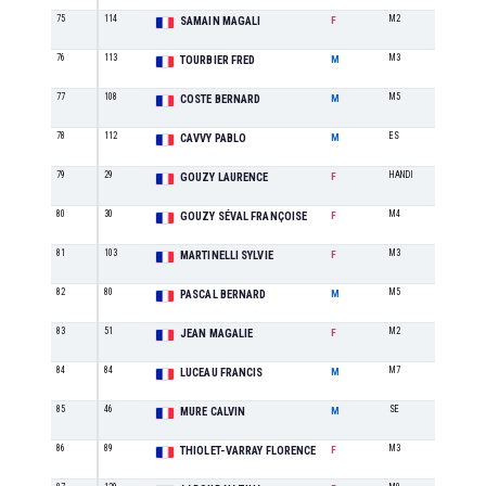
75
114
M2
6
SAMAIN MAGALI
F
76
113
M3
7
TOURBIER FRED
M
77
108
M5
6
COSTE BERNARD
M
78
112
ES
3
CAVVY PABLO
M
79
29
HANDI
1
GOUZY LAURENCE
F
80
30
M4
4
GOUZY SÉVAL FRANÇOISE
F
81
103
M3
4
MARTINELLI SYLVIE
F
82
80
M5
7
PASCAL BERNARD
M
83
51
M2
7
JEAN MAGALIE
F
84
84
M7
1
LUCEAU FRANCIS
M
85
46
SE
15
MURE CALVIN
M
86
89
M3
5
THIOLET-VARRAY FLORENCE
F