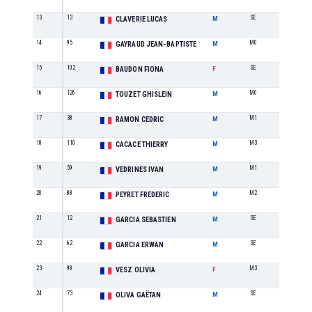
13
13
SE
5
CLAVERIE LUCAS
M
14
95
M0
2
GAYRAUD JEAN-BAPTISTE
M
15
102
SE
1
BAUDON FIONA
F
16
126
M0
3
TOUZET GHISLEIN
M
17
38
M1
3
RAMON CEDRIC
M
18
110
M3
2
CACACE THIERRY
M
19
59
M1
4
VEDRINES IVAN
M
20
88
M2
3
PEYRET FREDERIC
M
21
12
SE
6
GARCIA SEBASTIEN
M
22
62
SE
7
GARCIA ERWAN
M
23
98
M3
1
VESZ OLIVIA
F
24
73
SE
8
OLIVA GAËTAN
M