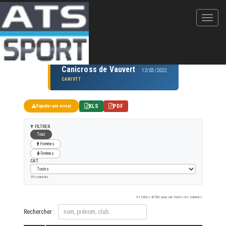
Canicross de Vauvert
12/03/2022
CANIVTT
XLS
PDF
Signaler une erreur
FILTRER
Tous
Hommes
Femmes
CAT.
39 coureurs
Faites défiler pour voir toutes les colonnes
Rechercher :