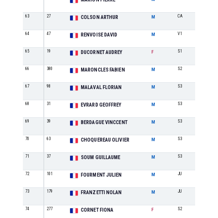
63
27
CA
5
COLSON ARTHUR
M
64
47
V1
1
RENVOISE DAVID
M
65
19
S1
3
DUCORNET AUDREY
F
66
380
S2
18
MARONCLES FABIEN
M
67
98
S3
11
MALAVAL FLORIAN
M
68
31
S3
12
EVRARD GEOFFREY
M
69
39
S3
13
BERDAGUE VINCCENT
M
70
63
S3
14
CHOQUEREAU OLIVIER
M
71
37
S3
15
SOUM GUILLAUME
M
72
101
JU
3
FOURMENT JULIEN
M
73
179
JU
4
FRANZETTI NOLAN
M
74
277
S2
3
CORNET FIONA
F