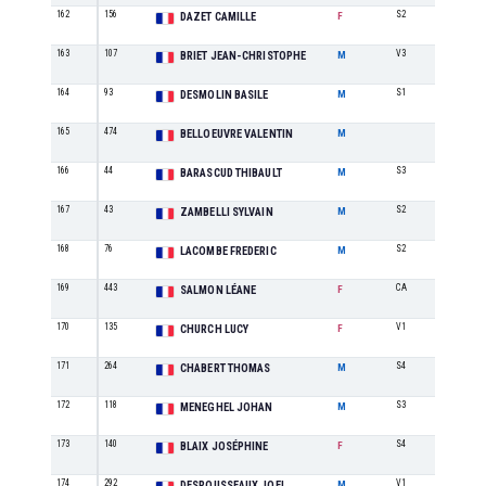
162
156
S2
10
DAZET CAMILLE
F
163
107
V3
4
BRIET JEAN-CHRISTOPHE
M
164
93
S1
30
DESMOLIN BASILE
M
165
474
1
BELLOEUVRE VALENTIN
M
166
44
S3
32
BARASCUD THIBAULT
M
167
43
S2
31
ZAMBELLI SYLVAIN
M
168
76
S2
32
LACOMBE FREDERIC
M
169
443
CA
1
SALMON LÉANE
F
170
135
V1
2
CHURCH LUCY
F
171
264
S4
15
CHABERT THOMAS
M
172
118
S3
33
MENEGHEL JOHAN
M
173
140
S4
1
BLAIX JOSÉPHINE
F
174
292
V1
13
DESROUSSEAUX JOEL
M