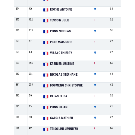
374
436
S3
56
ROCHE ANTOINE
M
375
462
S2
20
TESSON JULIE
F
376
413
S4
38
PONS NICOLAS
M
377
171
V2
7
PILTE MARJORIE
F
378
478
V2
25
VISSAC THIERRY
M
379
165
S4
13
KREINER JUSTINE
F
380
394
V3
21
NICOLAS STÉPHANE
M
381
295
V2
26
DOUMENG CHRISTOPHE
M
382
246
S2
21
CALAS ELISA
F
383
414
V1
29
PONS LILIAN
M
384
328
V2
27
GARCIA MATHIEU
M
385
469
S4
14
TRISOLINI JENNIFER
F