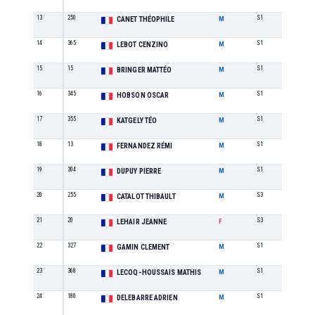
13
250
S1
6
CANET THÉOPHILE
M
14
365
S1
7
LEBOT CENZINO
M
15
15
S1
8
BRINGER MATTÉO
M
16
345
S1
9
HOBSON OSCAR
M
17
355
S1
10
KATGELY TÉO
M
18
13
S1
11
FERNANDEZ RÉMI
M
19
304
S1
12
DUPUY PIERRE
M
20
255
S3
3
CATALOT THIBAULT
M
21
20
S3
1
LEHAIR JEANNE
F
22
327
S1
13
GAMIN CLEMENT
M
23
368
S1
14
LECOQ-HOUSSAIS MATHIS
M
24
180
S1
15
DELEBARRE ADRIEN
M