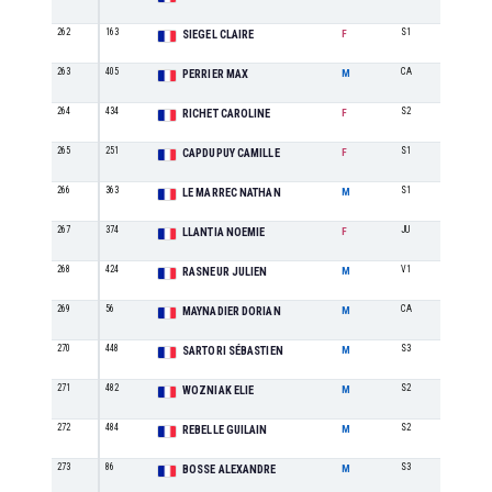
262
163
S1
10
SIEGEL CLAIRE
F
263
405
CA
13
PERRIER MAX
M
264
434
S2
14
RICHET CAROLINE
F
265
251
S1
11
CAPDUPUY CAMILLE
F
266
363
S1
35
LE MARREC NATHAN
M
267
374
JU
4
LLANTIA NOEMIE
F
268
424
V1
20
RASNEUR JULIEN
M
269
56
CA
14
MAYNADIER DORIAN
M
270
448
S3
45
SARTORI SÉBASTIEN
M
271
482
S2
41
WOZNIAK ELIE
M
272
484
S2
42
REBELLE GUILAIN
M
273
86
S3
46
BOSSE ALEXANDRE
M