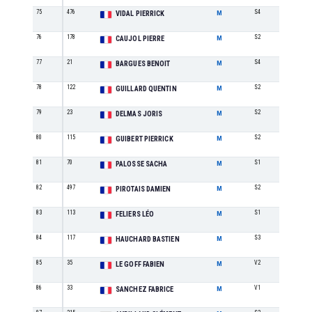
75
476
S4
3
VIDAL PIERRICK
M
76
178
S2
19
CAUJOL PIERRE
M
77
21
S4
4
BARGUES BENOIT
M
78
122
S2
20
GUILLARD QUENTIN
M
79
23
S2
21
DELMAS JORIS
M
80
115
S2
22
GUIBERT PIERRICK
M
81
70
S1
19
PALOSSE SACHA
M
82
497
S2
23
PIROTAIS DAMIEN
M
83
113
S1
20
FELIERS LÉO
M
84
117
S3
16
HAUCHARD BASTIEN
M
85
35
V2
2
LE GOFF FABIEN
M
86
33
V1
2
SANCHEZ FABRICE
M