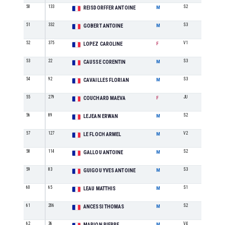
50
133
S2
14
REISDORFFER ANTOINE
M
51
332
S3
7
GOBERT ANTOINE
M
52
375
V1
1
LOPEZ CAROLINE
F
53
22
S3
8
CAUSSE CORENTIN
M
54
92
S3
9
CAVAILLES FLORIAN
M
55
279
JU
1
COUCHARD MAEVA
F
56
89
S2
15
LEJEAN ERWAN
M
57
127
V2
1
LE FLOCH ARMEL
M
58
114
S2
16
GALLOU ANTOINE
M
59
83
S3
10
GUIGOU YVES ANTOINE
M
60
65
S1
18
LEAU MATTHIS
M
61
206
S2
17
ANCESSI THOMAS
M
62
36
V4
1
MARION PIERRE
M