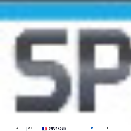
Pl
Do.
Nom & Prénom
Sexe
Catégorie
/ca
1
2
S3
1
PUJADES ANTHONY
M
2
10
S1
1
HACQUART BRICE
M
3
11
S1
2
SEGUIN YANIS
M
4
132
S2
1
LORIS LALA
M
5
9
S1
3
MASSOT BAPTISTE
M
6
6
S3
2
QUINDOS JEREMY
M
7
8
S2
2
JEM AURELIEN
M
8
343
S2
3
HALLE ROMAIN
M
9
4
S2
4
DUVAL ANTOINE
M
10
14
S1
4
DUMAS JULES
M
11
12
S2
5
BARREAU QUENTIN
M
12
303
S1
5
DUPUY ROBIN
M