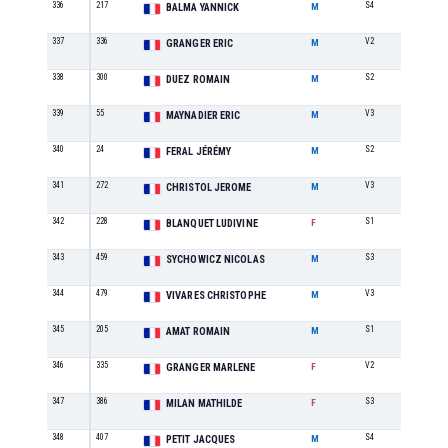
336
217
S4
34
BALMA YANNICK
M
337
336
V2
23
GRANGER ERIC
M
338
300
S2
47
DUEZ ROMAIN
M
339
55
V3
16
MAYNADIER ERIC
M
340
24
S2
48
FERAL JÉRÉMY
M
341
272
V3
17
CHRISTOL JEROME
M
342
228
S1
14
BLANQUET LUDIVINE
F
343
459
S3
52
SYCHOWICZ NICOLAS
M
344
479
V3
18
VIVARES CHRISTOPHE
M
345
205
S1
38
AMAT ROMAIN
M
346
335
V2
6
GRANGER MARLENE
F
347
386
S3
11
MILAN MATHILDE
F
348
407
S4
35
PETIT JACQUES
M