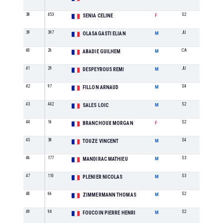
38
453
S2
1
SENIA CELINE
F
39
397
JU
1
OLASAGASTI ELIAN
M
40
26
CA
4
ABADIE GUILHEM
M
41
29
JU
2
DESPEYROUS REMI
M
42
97
S4
1
FILLON ARNAUD
M
43
442
S2
11
SALES LOIC
M
44
16
S2
2
BRANCHOUX MORGAN
F
45
38
S4
2
TOUZE VINCENT
M
46
177
S3
5
MANDIRAC MATHIEU
M
47
110
S3
6
PLENIER NICOLAS
M
48
66
S2
12
ZIMMERMANN THOMAS
M
49
94
S2
13
FOUCOIN PIERRE HENRI
M