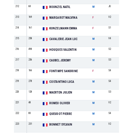
212
68
JU
7
BOUNZEL NATIL
M
213
169
V2
2
MARGAROT MALVINA
F
214
161
S1
7
KUNZELMANN EMMA
F
215
258
V4
4
CAVALERIE JEAN LUC
M
216
498
S2
37
HOUQUES VALENTIN
M
217
256
S3
38
CAUBEL JEREMY
M
218
166
S4
3
FONTIMPE SANDRINE
F
219
278
S4
22
COSTANTINO LUCA
M
220
128
S3
39
MAERTEN JULIEN
M
221
48
V2
12
ROMEU OLIVIER
M
222
80
S4
23
QUEUDOT PIERRE
M
223
231
V2
13
BONNET SYLVAIN
M