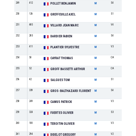
249
412
S4
27
POLLET BENJAMIN
M
250
126
S1
33
GREFFEUILLE AXEL
M
251
485
V4
5
VILLARD JEAN MARC
M
252
283
S4
28
DARDIER FABIEN
M
253
411
V3
7
PLANTIER SYLVESTRE
M
254
50
CA
11
CAYRAT THOMAS
M
255
52
CA
12
GROFF BASSETTI ARTHUR
M
256
42
S1
34
SALGUES TOM
M
257
339
S4
29
GROS-BALTHAZARD FLORENT
M
258
249
V3
8
CAMUS PATRICK
M
259
324
S3
44
FUERTES OLIVIER
M
260
100
V3
9
TEROITIN OLIVIER
M
261
294
V2
17
DIDELOT GREGORY
M