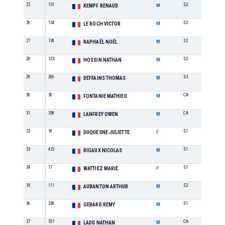
25
131
S2
6
KEMPF RENAUD
M
26
134
S2
7
LE ROCH VICTOR
M
27
130
S2
8
RAPHAËL NOËL
M
28
123
S2
9
HOSSIN NATHAN
M
29
286
S3
4
DEFFAINS THOMAS
M
30
30
CA
1
FONTANIE MATHIEU
M
31
358
CA
2
LANFREY OWEN
M
32
18
S1
1
DUQUESNE JULIETTE
F
33
435
S1
16
RIGAUX NICOLAS
M
34
17
S1
2
WATTIEZ MARIE
F
35
111
S2
10
AUBANTON ARTHUR
M
36
330
S1
17
GERARD REMY
M
37
357
CA
3
LADU NATHAN
M