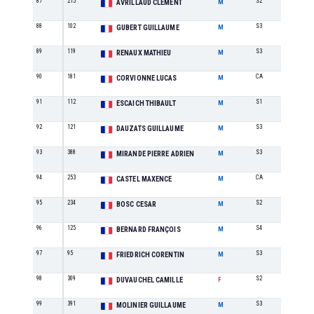
87
215
S2
24
AVRILLAUD CLÉMENT
M
88
102
S3
17
GUBERT GUILLAUME
M
89
119
S3
18
RENAUX MATHIEU
M
90
181
CA
6
CORVIONNE LUCAS
M
91
112
S1
21
ESCAICH THIBAULT
M
92
121
S3
19
DAUZATS GUILLAUME
M
93
388
S3
20
MIRANDE PIERRE ADRIEN
M
94
253
CA
7
CASTEL MAXENCE
M
95
234
S2
25
BOSC CESAR
M
96
125
S4
5
BERNARD FRANÇOIS
M
97
95
S3
21
FRIEDRICH CORENTIN
M
98
309
S2
4
DUVAUCHEL CAMILLE
F
99
391
S3
22
MOLINIER GUILLAUME
M