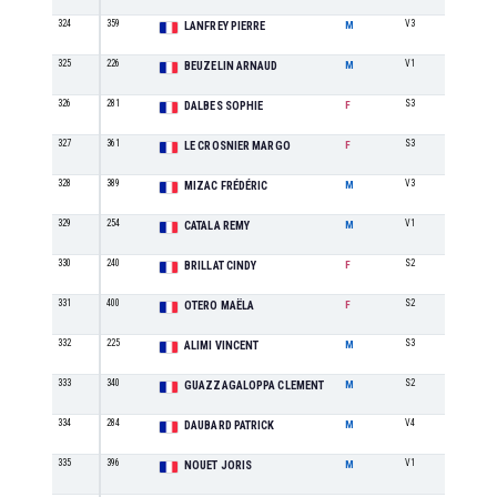
324
359
V3
14
LANFREY PIERRE
M
325
226
V1
25
BEUZELIN ARNAUD
M
326
281
S3
9
DALBES SOPHIE
F
327
361
S3
10
LE CROSNIER MARGO
F
328
389
V3
15
MIZAC FRÉDÉRIC
M
329
254
V1
26
CATALA REMY
M
330
240
S2
18
BRILLAT CINDY
F
331
400
S2
19
OTERO MAËLA
F
332
225
S3
51
ALIMI VINCENT
M
333
340
S2
46
GUAZZAGALOPPA CLEMENT
M
334
284
V4
8
DAUBARD PATRICK
M
335
396
V1
27
NOUET JORIS
M