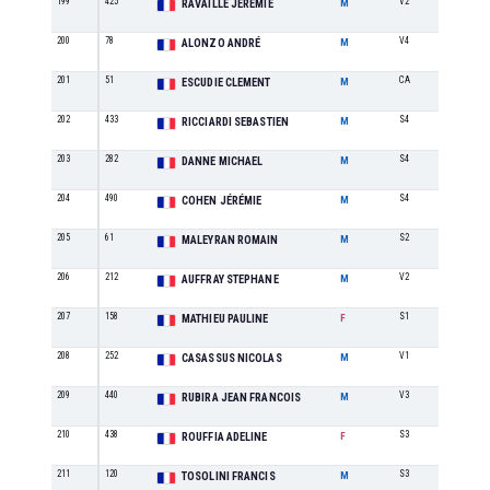
199
425
V2
10
RAVAILLE JEREMIE
M
200
78
V4
3
ALONZO ANDRÉ
M
201
51
CA
10
ESCUDIE CLEMENT
M
202
433
S4
19
RICCIARDI SEBASTIEN
M
203
282
S4
20
DANNE MICHAEL
M
204
490
S4
21
COHEN JÉRÉMIE
M
205
61
S2
36
MALEYRAN ROMAIN
M
206
212
V2
11
AUFFRAY STEPHANE
M
207
158
S1
6
MATHIEU PAULINE
F
208
252
V1
17
CASASSUS NICOLAS
M
209
440
V3
5
RUBIRA JEAN FRANCOIS
M
210
438
S3
4
ROUFFIA ADELINE
F
211
120
S3
37
TOSOLINI FRANCIS
M