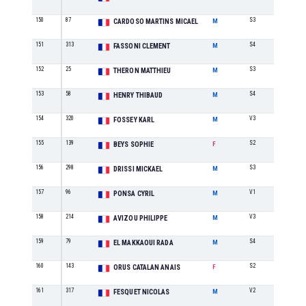
150
87
S3
29
CARDOSO MARTINS MICAEL
M
151
313
S4
12
FASSONI CLEMENT
M
152
25
S3
30
THERON MATTHIEU
M
153
58
S4
13
HENRY THIBAUD
M
154
320
V3
2
FOSSEY KARL
M
155
139
S2
8
BEYS SOPHIE
F
156
298
S3
31
DRISSI MICKAEL
M
157
96
V1
12
PONSA CYRIL
M
158
214
V3
3
AVIZOU PHILIPPE
M
159
79
S4
14
EL MAKKAOUI RADA
M
160
143
S2
9
ORUS CATALAN ANAIS
F
161
317
V2
6
FESQUET NICOLAS
M