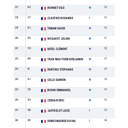
237
492
S2
39
BONNET UGO
M
238
147
S1
9
CLAVERIE ROXANNE
F
239
461
V2
14
TEMAM DAVID
M
240
395
V1
19
NOGARET JULIEN
M
241
105
S2
40
RATEL CLÉMENT
M
242
468
S1
32
TRAN MAU THEM BENJAMIN
M
243
40
V2
15
FANTINO STEPHANE
M
244
261
S3
43
CELLE DAMIEN
M
245
229
V5
4
BODIN EMMANUEL
M
246
263
V2
16
CERDAN ERIC
M
247
348
S2
13
JAFFRELOT LUCIE
F
248
289
S4
4
DEMESMAEKER DOINA
F