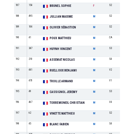
187
154
S2
12
BRUNEL SOPHIE
F
188
495
S2
33
JULLIAN MAXIME
M
189
104
S2
34
OLIVIER SÉBASTIEN
M
190
41
CA
9
POUX MATTHIEU
M
191
347
S3
35
HUYNH VINCENT
M
192
210
S4
17
ASSEMAT NICOLAS
M
193
441
V2
9
RUELLOUX BENJAMI
M
194
470
V1
16
TROILLE ARMAND
M
195
49
S3
36
CASSIGNOL JEREMY
M
196
467
V4
2
TORREMONEIL CHRISTIAN
M
197
62
S2
35
VINETTE MATTHIEU
M
198
45
S4
18
BLANC FABIEN
M