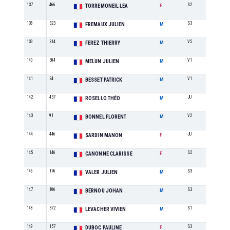
137
466
S2
6
TORREMONEIL LEA
F
138
323
S3
26
FREMAUX JULIEN
M
139
314
V5
2
FEREZ THIERRY
M
140
384
V1
10
MELUN JULIEN
M
141
34
V1
11
BESSET PATRICK
M
142
437
JU
5
ROSELLO THÉO
M
143
91
V2
5
BONNEL FLORENT
M
144
446
JU
2
SARDIN MANON
F
145
146
S2
7
CANONNE CLARISSE
F
146
176
S3
27
VALER JULIEN
M
147
106
S3
28
BERNOU JOHAN
M
148
372
S1
29
LEVACHER VIVIEN
M
149
157
S3
2
DUBOC PAULINE
F