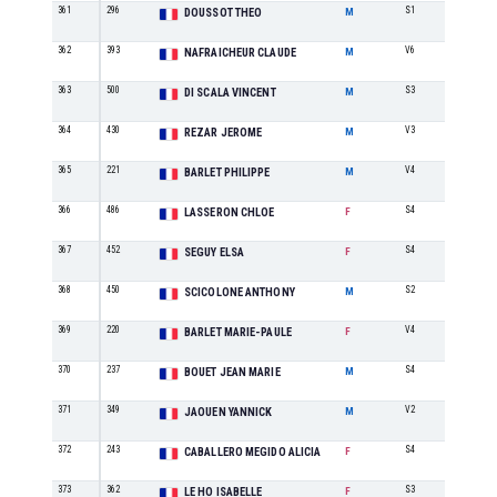
361
296
S1
39
DOUSSOT THEO
M
362
393
V6
1
NAFRAICHEUR CLAUDE
M
363
500
S3
55
DI SCALA VINCENT
M
364
430
V3
20
REZAR JEROME
M
365
221
V4
9
BARLET PHILIPPE
M
366
486
S4
10
LASSERON CHLOE
F
367
452
S4
11
SEGUY ELSA
F
368
450
S2
50
SCICOLONE ANTHONY
M
369
220
V4
1
BARLET MARIE-PAULE
F
370
237
S4
37
BOUET JEAN MARIE
M
371
349
V2
24
JAOUEN YANNICK
M
372
243
S4
12
CABALLERO MEGIDO ALICIA
F
373
362
S3
13
LE HO ISABELLE
F