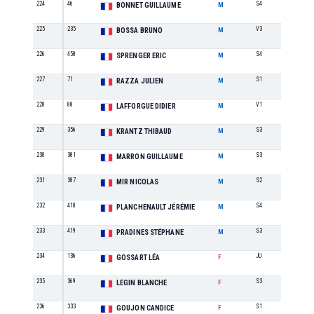
224
46
S4
24
BONNET GUILLAUME
M
225
235
V3
6
BOSSA BRUNO
M
226
458
S4
25
SPRENGER ERIC
M
227
71
S1
31
RAZZA JULIEN
M
228
88
V1
18
LAFFORGUE DIDIER
M
229
356
S3
40
KRANTZ THIBAUD
M
230
381
S3
41
MARRON GUILLAUME
M
231
387
S2
38
MIR NICOLAS
M
232
410
S4
26
PLANCHENAULT JÉRÉMIE
M
233
419
S3
42
PRADINES STÉPHANE
M
234
136
JU
3
GOSSART LÉA
F
235
369
S3
5
LEGIN BLANCHE
F
236
333
S1
8
GOUJON CANDICE
F