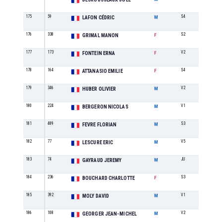
175
59
S4
16
LAFON CÉDRIC
M
176
338
S2
11
GRIMAL MANON
F
177
173
V2
1
FONTEIN ERNA
F
178
164
S4
2
ATTANASIO EMILIE
F
179
346
V2
7
HUBER OLIVIER
M
180
224
V1
14
BERGERON NICOLAS
M
181
489
S3
34
FEVRE FLORIAN
M
182
77
V5
3
LESCURE ERIC
M
183
74
JU
6
GAYRAUD JEREMY
M
184
236
S3
3
BOUCHARD CHARLOTTE
F
185
392
V1
15
MOLY DAVID
M
186
108
V2
8
GEORGER JEAN-MICHEL
M