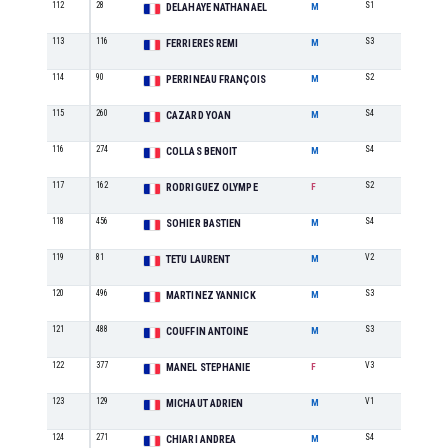
112
28
S1
27
DELAHAYE NATHANAEL
M
113
116
S3
23
FERRIERES REMI
M
114
90
S2
29
PERRINEAU FRANÇOIS
M
115
260
S4
6
CAZARD YOAN
M
116
274
S4
7
COLLAS BENOIT
M
117
162
S2
5
RODRIGUEZ OLYMPE
F
118
456
S4
8
SOHIER BASTIEN
M
119
81
V2
3
TETU LAURENT
M
120
496
S3
24
MARTINEZ YANNICK
M
121
488
S3
25
COUFFIN ANTOINE
M
122
377
V3
1
MANEL STEPHANIE
F
123
129
V1
6
MICHAUT ADRIEN
M
124
271
S4
9
CHIARI ANDREA
M