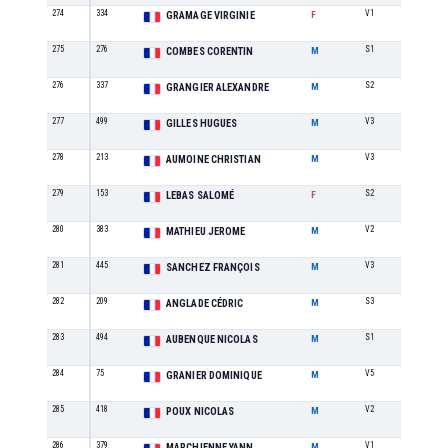
274
334
V1
3
GRAMAGE VIRGINIE
F
275
276
S1
36
COMBES CORENTIN
M
276
337
S2
43
GRANGIER ALEXANDRE
M
277
499
V3
10
GILLES HUGUES
M
278
213
V3
11
AUMOINE CHRISTIAN
M
279
153
S2
15
LEBAS SALOMÉ
F
280
383
V2
18
MATHIEU JEROME
M
281
445
V3
12
SANCHEZ FRANÇOIS
M
282
209
S3
47
ANGLADE CÉDRIC
M
283
494
S1
37
AUBENQUE NICOLAS
M
284
75
V5
5
GRANIER DOMINIQUE
M
285
418
V2
19
POUX NICOLAS
M
286
379
V1
21
MARCHIENNE YANN
M