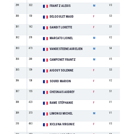
299
322
V3
13
FRANTZ ALEXIS
M
300
150
S3
7
DELGOULET MAUD
F
301
142
S1
12
GANDIT LORETTE
F
302
378
V2
20
MARCATO LIONEL
M
303
473
S4
32
VANDESTEENE AURELIEN
M
304
248
V5
6
CAMPENET FRANTZ
M
305
159
S3
8
AIGOUY SOLENNE
F
306
138
V2
4
SOURD MARION
F
307
155
S1
13
CHESNAIS AUDREY
F
308
423
V1
4
RAME STÉPHANIE
F
309
373
V1
24
LIMONGI MICHEL
M
310
483
V3
2
XICLUNA VIRGINIE
F