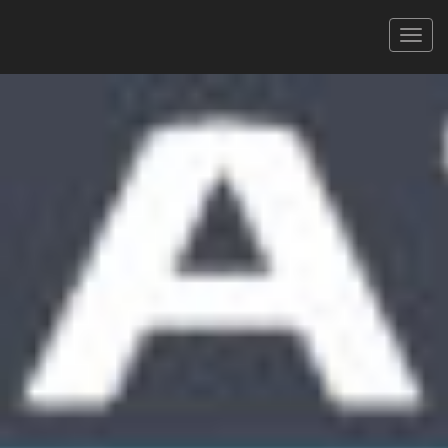
Triathlon de Sète Trophée
Laurent Vidal
08/05/2022
ÉPREUVE S - OPEN
XLS
PDF
Signaler une erreur
FILTRER
Tous
Hommes
Femmes
CAT.
419 coureurs
Faites défiler pour voir toutes les colonnes
Rechercher :