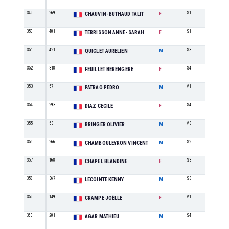
349
269
S1
15
CHAUVIN-BUTHAUD TALIT
F
350
481
S1
16
TERRISSON ANNE-SARAH
F
351
421
S3
53
QUICLET AURELIEN
M
352
318
S4
8
FEUILLET BERENGERE
F
353
57
V1
28
PATRAO PEDRO
M
354
293
S4
9
DIAZ CECILE
F
355
53
V3
19
BRINGER OLIVIER
M
356
266
S2
49
CHAMBOULEYRON VINCENT
M
357
168
S3
12
CHAPEL BLANDINE
F
358
367
S3
54
LECOINTE KENNY
M
359
149
V1
6
CRAMPE JOËLLE
F
360
201
S4
36
AGAR MATHIEU
M