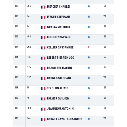
100
385
S1
22
MERCIER CHARLES
M
101
54
V1
3
LYEGRE STEPHANE
M
102
64
S2
26
GRACIA MATTHIEU
M
103
493
S1
23
DHUGUES SYLVAIN
M
104
262
S1
4
CELLIER CASSANDRE
F
105
124
S2
27
LEBERT PIERRE HUGO
M
106
175
S2
28
BEZOMBES MARTIN
M
107
257
V1
4
CAUNES STEPHANE
M
108
99
S1
24
TEROITIN ALEXIS
M
109
401
S1
25
PALMER GUILHEM
M
110
103
S1
26
JEANNEAU ANTONIN
M
111
244
V1
5
CABART DAVID-ALEXANDRE
M