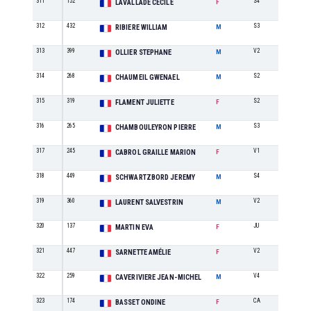
311
152
S4
7
LAVALLADE CÉCILE
F
312
432
S3
49
RIBIERE WILLIAM
M
313
399
V2
21
OLLIER STEPHANE
M
314
268
S2
45
CHAUMEIL GWENAEL
M
315
319
S2
17
FLAMENT JULIETTE
F
316
265
S3
50
CHAMBOULEYRON PIERRE
M
317
245
V1
5
CABROL GRAILLE MARION
F
318
449
S4
33
SCHWARTZBORD JEREMY
M
319
360
V2
22
LAURENT SALVESTRIN
M
320
137
JU
5
MARTIN EVA
F
321
447
V2
5
SARNETTE AMÉLIE
F
322
259
V4
7
CAVERIVIERE JEAN-MICHEL
M
323
174
CA
2
BASSET ONDINE
F