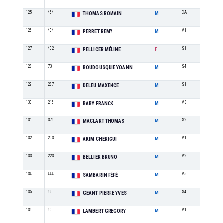
125
464
CA
8
THOMAS ROMAIN
M
126
404
V1
7
PERRET REMY
M
127
402
S1
5
PELLICER MÉLINE
F
128
73
S4
10
BOUDOUSQUIE YOANN
M
129
287
S1
28
DELEU MAXENCE
M
130
216
V3
1
BABY FRANCK
M
131
376
S2
30
MACLART THOMAS
M
132
203
V1
8
AKIM CHERIGUI
M
133
223
V2
4
BELLIER BRUNO
M
134
444
V5
1
SAMBARIN FÉFÉ
M
135
69
S4
11
GEANT PIERRE YVES
M
136
60
V1
9
LAMBERT GREGORY
M