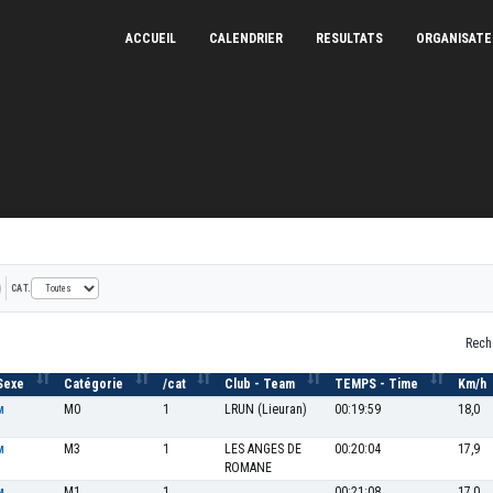
ACCUEIL
CALENDRIER
RESULTATS
ORGANISAT
 de l'Homme
07/11/2021
CAT.
Rech
Sexe
Catégorie
/cat
Club - Team
TEMPS - Time
Km/h
M0
1
LRUN (Lieuran)
00:19:59
18,0
M
M3
1
LES ANGES DE
00:20:04
17,9
M
ROMANE
M1
1
00:21:08
17,0
M