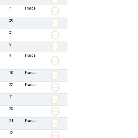
7
France
20
21
8
9
France
10
France
22
France
11
23
24
France
12