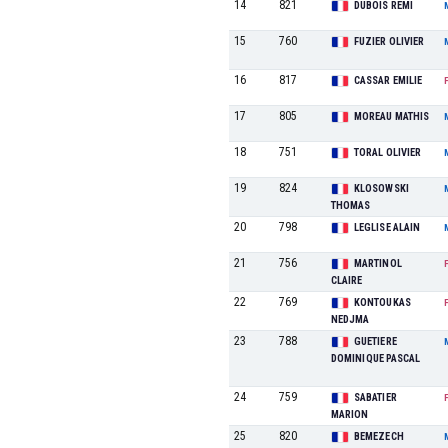
14
821
DUBOIS REMI
15
760
FUZIER OLIVIER
16
817
CASSAR EMILIE
17
805
MOREAU MATHIS
18
751
TORAL OLIVIER
19
824
KLOSOWSKI
THOMAS
20
798
LEGLISE ALAIN
21
756
MARTINOL
CLAIRE
22
769
KONTOUKAS
NEDJMA
23
788
GUETIERE
DOMINIQUE PASCAL
24
759
SABATIER
MARION
25
820
BEMEZECH