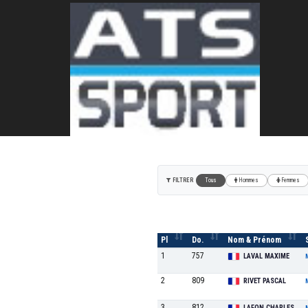
30° foulées des droits
6 KM
FILTRER
Tous
Hommes
Femmes
Pl
Do.
Nom & Prénom
1
757
LAVAL MAXIME
2
809
RIVET PASCAL
3
812
LAFON CHARLES