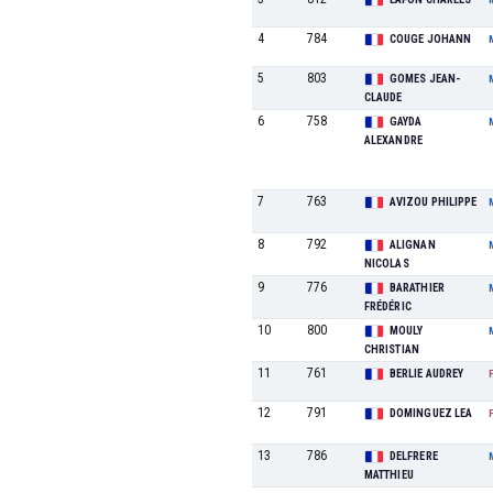
4
784
COUGE JOHANN
5
803
GOMES JEAN-
CLAUDE
6
758
GAYDA
ALEXANDRE
7
763
AVIZOU PHILIPPE
8
792
ALIGNAN
NICOLAS
9
776
BARATHIER
FRÉDÉRIC
10
800
MOULY
CHRISTIAN
11
761
BERLIE AUDREY
12
791
DOMINGUEZ LEA
13
786
DELFRERE
MATTHIEU