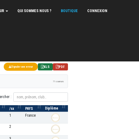
EUR
QUI SOMMES NOUS ?
BOUTIQUE
CONNEXION
XLS
PDF
Signaler une erreur
71 coureurs
ercher :
Diplôme
/sx
PAYS
1
France
2
3