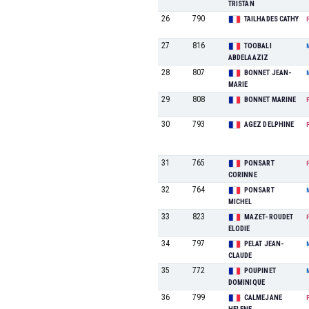
TRISTAN
26
790
TAILHADES CATHY
27
816
TOOBALI
ABDELAAZIZ
28
807
BONNET JEAN-
MARIE
29
808
BONNET MARINE
30
793
AGEZ DELPHINE
31
765
PONSART
CORINNE
32
764
PONSART
MICHEL
33
823
MAZET-ROUDET
ELODIE
34
797
PELAT JEAN-
CLAUDE
35
772
POUPINET
DOMINIQUE
36
799
CALMEJANE