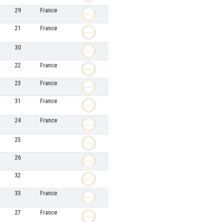
29
France
21
France
30
22
France
23
France
31
France
24
France
25
26
32
33
France
27
France