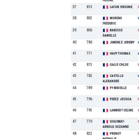
HELENE
37
813
LAFON VIRGINIE
38
802
MORENU
FREDERIC
39
806
BARESSE
DANIELLE
40
780
JIMENEZ JEREMY
41
771
HAVY THOMAS
42
815
GALIS CHLOE
43
782
CASTILLO
ALEXANDRE
44
789
PY MIREILLE
45
796
PEREZ JESSICA
46
795
LAMBERT CELINE
47
770
GOASMAT-
ARNOLD SUZANNE
48
822
PRENOT
NATHALIE