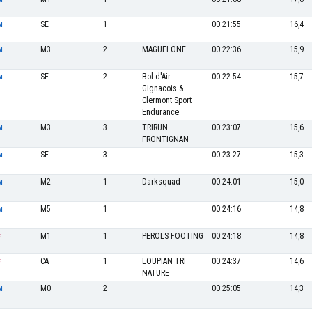
SE
1
00:21:55
16,4
M
M3
2
MAGUELONE
00:22:36
15,9
M
SE
2
Bol d'Air
00:22:54
15,7
M
Gignacois &
Clermont Sport
Endurance
M3
3
TRIRUN
00:23:07
15,6
M
FRONTIGNAN
SE
3
00:23:27
15,3
M
M2
1
Darksquad
00:24:01
15,0
M
M5
1
00:24:16
14,8
M
M1
1
PEROLS FOOTING
00:24:18
14,8
F
CA
1
LOUPIAN TRI
00:24:37
14,6
F
NATURE
M0
2
00:25:05
14,3
M