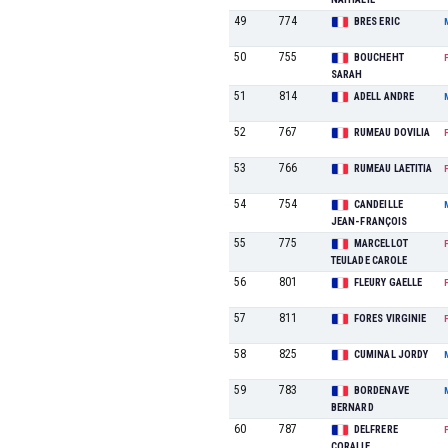
49
774
BRES ERIC
50
755
BOUCHEHT
SARAH
51
814
ADELL ANDRE
52
767
RUMEAU DOVILIA
53
766
RUMEAU LAETITIA
54
754
CANDEILLE
JEAN-FRANÇOIS
55
775
MARCELLOT
TEULADE CAROLE
56
801
FLEURY GAELLE
57
811
FORES VIRGINIE
58
825
CUMINAL JORDY
59
783
BORDENAVE
BERNARD
60
787
DELFRERE
CORALIE