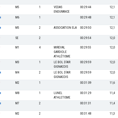
M5
1
VEDAS
00:29:44
12,1
F
ENDURANCE
M6
1
00:29:48
12,1
M
M5
2
ASSOCIATION ELA
00:29:50
12,1
M
SE
2
00:29:54
12,0
F
M1
4
MIREVAL
00:29:55
12,0
F
GARDIOLE
ATHLÉTISME
M3
1
LE BOL D'AIR
00:29:59
12,0
F
GIGNACOIS
M4
2
LE BOL D'AIR
00:29:59
12,0
M
GIGNACOIS
M2
1
00:31:09
11,6
F
M8
1
LUNEL
00:31:29
11,4
M
ATHLETISME
M7
2
00:31:31
11,4
M
M2
2
00:31:48
11,3
F