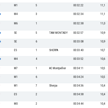
M1
5
00:32:22
11,1
F
M4
3
00:32:34
11,1
M
M6
1
00:32:38
11,0
F
SE
5
TAM MONTADY
00:32:57
10,9
M
SE
6
00:33:08
10,9
M
ES
1
SHERPA
00:33:40
10,7
F
M4
4
00:33:52
10,6
M
M7
1
AC Montpellier
00:34:11
10,5
F
M1
6
00:34:24
10,5
F
M1
7
Sherpa
00:34:36
10,4
F
ES
2
00:34:38
10,4
F
M0
2
00:34:44
10,4
F