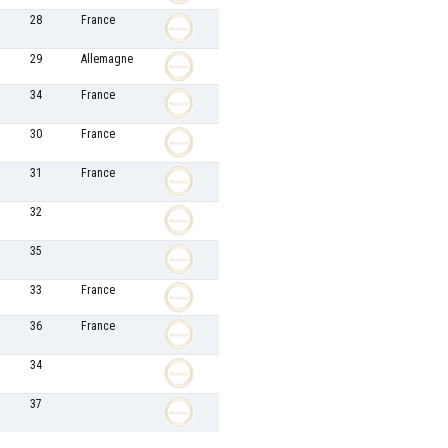
28
France
29
Allemagne
34
France
30
France
31
France
32
35
33
France
36
France
34
37