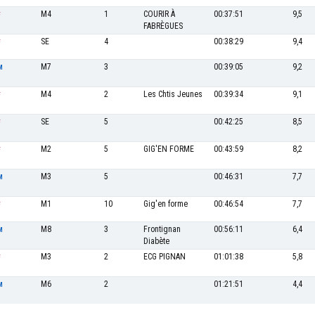
M4
1
COURIR À
00:37:51
9,5
F
FABRÈGUES
SE
4
00:38:29
9,4
F
M7
3
00:39:05
9,2
M
M4
2
Les Chtis Jeunes
00:39:34
9,1
F
SE
5
00:42:25
8,5
F
M2
5
GIG'EN FORME
00:43:59
8,2
F
M3
5
00:46:31
7,7
M
M1
10
Gig'en forme
00:46:54
7,7
F
M8
3
Frontignan
00:56:11
6,4
M
Diabète
M3
2
ECG PIGNAN
01:01:38
5,8
F
M6
2
01:21:51
4,4
M