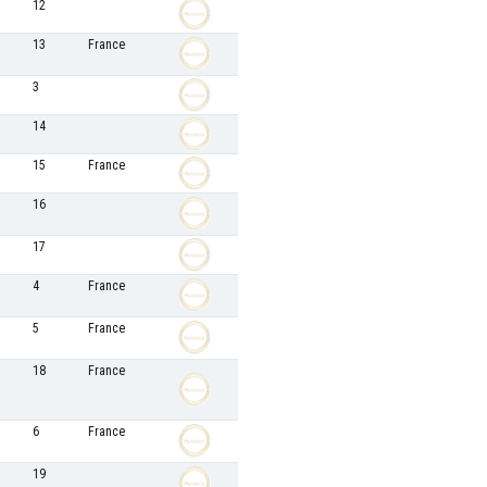
12
13
France
3
14
15
France
16
17
4
France
5
France
18
France
6
France
19