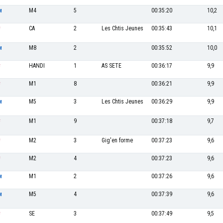
M4
5
00:35:20
10,2
M
CA
2
Les Chtis Jeunes
00:35:43
10,1
F
M8
2
00:35:52
10,0
M
HANDI
1
AS SETE
00:36:17
9,9
F
M1
8
00:36:21
9,9
F
M5
3
Les Chtis Jeunes
00:36:29
9,9
M
M1
9
00:37:18
9,7
F
M2
3
Gig'en forme
00:37:23
9,6
F
M2
4
00:37:23
9,6
F
M1
2
00:37:26
9,6
M
M5
4
00:37:39
9,6
M
SE
3
00:37:49
9,5
F