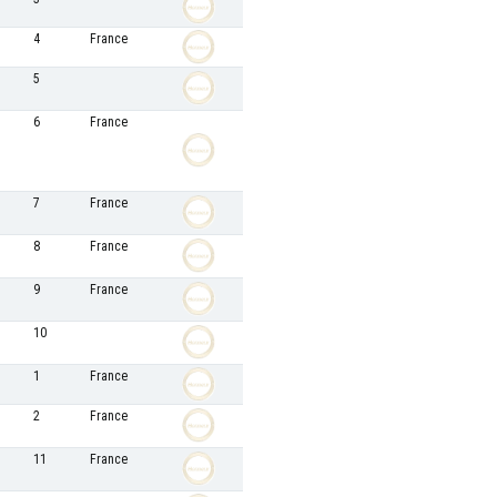
4
France
5
6
France
7
France
8
France
9
France
10
1
France
2
France
11
France