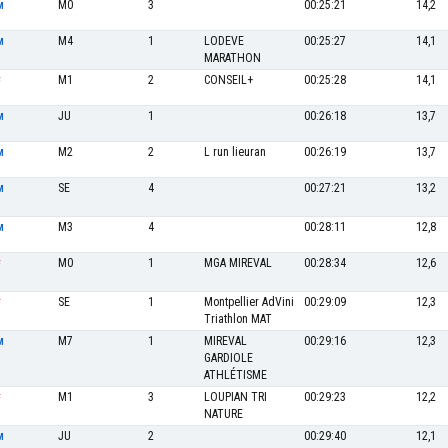
M0
3
00:25:21
14,2
M
M4
1
LODEVE
00:25:27
14,1
M
MARATHON
M1
2
CONSEIL+
00:25:28
14,1
F
JU
1
00:26:18
13,7
M
M2
2
L run lieuran
00:26:19
13,7
M
SE
4
00:27:21
13,2
M
M3
4
00:28:11
12,8
M
M0
1
MGA MIREVAL
00:28:34
12,6
F
SE
1
Montpellier AdVini
00:29:09
12,3
F
Triathlon MAT
M7
1
MIREVAL
00:29:16
12,3
M
GARDIOLE
ATHLÉTISME
M1
3
LOUPIAN TRI
00:29:23
12,2
F
NATURE
JU
2
00:29:40
12,1
M