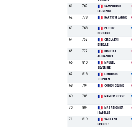
61
762
CAMPOURCY
FLORENCE
62
778
BARTSCH JANNE
63
768
PASTOR
BERNARD
64
753
CIRCLAEYS
ESTELLE
65
777
RISCHKA
ALEXANDRA
66
810
MAUREL
SEVERINE
67
818
LIMOUSIS
STEPHEN
68
794
COHEN CÉLINE
69
785
MAMIER PIERRE
70
804
MAS REIGNIER
ISABELLE
71
819
VAILLANT
FRANCIS