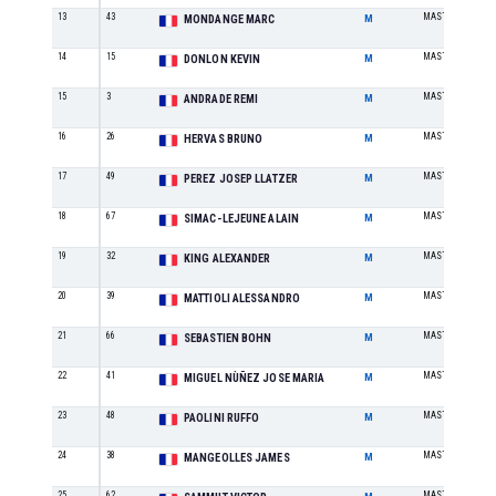
13
43
MASTER 40-49
MONDANGE MARC
M
14
15
MASTER 40-49
DONLON KEVIN
M
15
3
MASTER 20-29
ANDRADE REMI
M
16
26
MASTER 40-49
HERVAS BRUNO
M
17
49
MASTER 40-49
PEREZ JOSEP LLATZER
M
18
67
MASTER 30-39
SIMAC-LEJEUNE ALAIN
M
19
32
MASTER 30-39
KING ALEXANDER
M
20
39
MASTER 50-59
MATTIOLI ALESSANDRO
M
21
66
MASTER 30-39
SEBASTIEN BOHN
M
22
41
MASTER 40-49
MIGUEL NÙÑEZ JOSE MARIA
M
23
48
MASTER 50-59
PAOLINI RUFFO
M
24
38
MASTER 30-39
MANGEOLLES JAMES
M
25
62
MASTER 60+