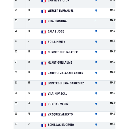
SAMMUT VICTOR
M
26
78
MASTER 50-59
WEEGER EMMANUEL
M
27
55
MASTER 40-49
RIBA CRISTINA
F
28
61
MASTER 60+
SALAS JOSE
M
29
6
MASTER 50-59
BOILS HENRY
M
30
11
MASTER 40-49
CHRISTOPHE SABATIER
M
31
28
MASTER 40-49
HUART GUILLAUME
M
32
30
MASTER 50-59
JAUREGI ZALAKAIN XABIER
M
33
34
MASTER 30-39
LOPETEGUI URIA GARIKOITZ
M
34
76
MASTER 40-49
VILAIN PASCAL
M
35
60
MASTER 50-59
ROZHKO VADIM
M
36
74
MASTER 20-29
VAZQUEZ ALBERTO
M
37
65
MASTER 30-39
SCHILLACI EUGENIO
M