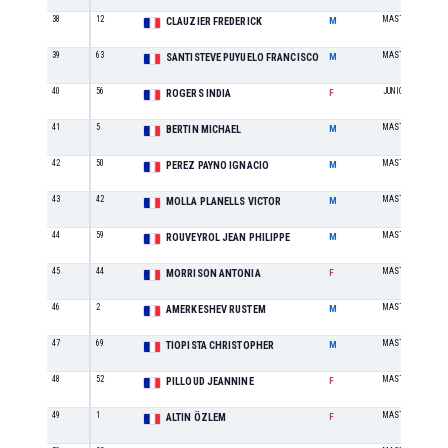
38
12
MASTER 30-39
CLAUZIER FREDERICK
M
39
63
MASTER 40-49
SANTISTEVE PUYUELO FRANCISCO
M
40
56
JUNIOR
ROGERS INDIA
F
41
5
MASTER 40-49
BERTIN MICHAEL
M
42
50
MASTER 40-49
PEREZ PAYNO IGNACIO
M
43
42
MASTER 40-49
MOLLA PLANELLS VICTOR
M
44
59
MASTER 50-59
ROUVEYROL JEAN PHILIPPE
M
45
44
MASTER 30-39
MORRISON ANTONIA
F
46
2
MASTER 30-39
AMERKESHEV RUSTEM
M
47
69
MASTER 20-29
TIOPISTA CHRISTOPHER
M
48
52
MASTER 50-59
PILLOUD JEANNINE
F
49
1
MASTER 30-39
ALTIN ÖZLEM
F