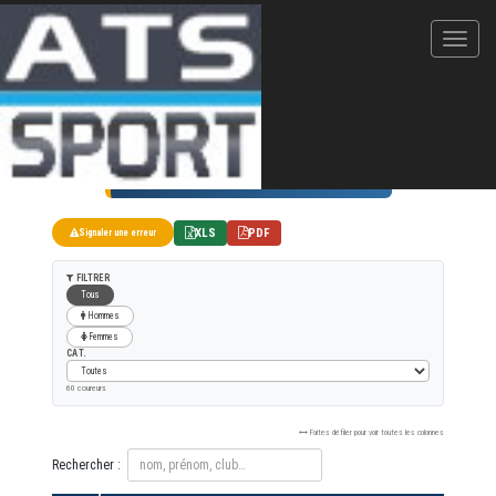
OcéanMan
06/07/2019
10 KM
XLS
PDF
Signaler une erreur
FILTRER
Tous
Hommes
Femmes
CAT.
60 coureurs
Faites défiler pour voir toutes les colonnes
Rechercher :