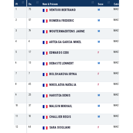
Pl
Do.
Nom & Prénom
Sexe
Catégorie
1
75
MASTER 30-39
VENTURI BERTRAND
M
2
57
MASTER 40-49
ROMERA FREDERIC
M
3
79
MASTER 20-29
WOUTERMAERTENS JARNE
M
4
4
MASTER 30-39
ARTEAGA GARCIA MIKEL
M
5
17
MASTER 40-49
EDWARDS CERI
F
6
13
MASTER 20-29
DEBASTE LENNERT
M
7
7
MASTER 30-39
BOLSHAKOVA IRYNA
F
8
45
MASTER 30-39
NIKOLAEVA NATALIA
F
9
25
MASTER 40-49
HARSTEA DENIS
M
10
37
MASTER 50-59
MALGIN MIKHAIL
M
11
10
MASTER 50-59
CHALLIER REGIS
M
12
64
MASTER 20-29
SARA DOGLIANI
F