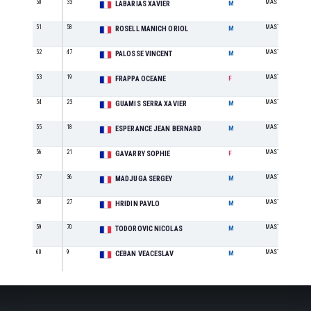
50
33
MASTER 50-59
LABARIAS XAVIER
M
51
58
MASTER 50-59
ROSELL MANICH ORIOL
M
52
47
MASTER 50-59
PALOSSE VINCENT
M
53
19
MASTER 20-29
FRAPPA OCEANE
F
54
23
MASTER 50-59
GUAMIS SERRA XAVIER
M
55
18
MASTER 60+
ESPERANCE JEAN BERNARD
M
56
21
MASTER 40-49
GAVARRY SOPHIE
F
57
36
MASTER 60+
MADJUGA SERGEY
M
58
27
MASTER 30-39
HRIDIN PAVLO
M
59
70
MASTER 20-29
TODOROVIC NICOLAS
M
60
9
MASTER 30-39
CEBAN VEACESLAV
M