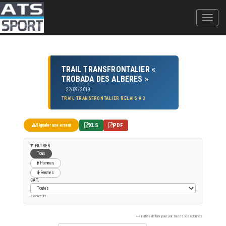
TRAIL TRANSFRONTALIER «
TROBADA DES ALBERES »
22/09/2019
TRAIL TRANSFRONTALIER RELAIS À 3
XLS
PDF
Signaler une erreur
FILTRER
Tous
Hommes
Femmes
CAT.
7 coureurs
Faites défiler pour voir toutes les colonnes