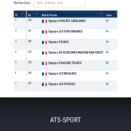
Rechercher :
Pl
Do.
Nom & Prénom
Sexe
Catégor
1
303
MAS
Equipe FOULEES CATALANES
M
2
301
FEM
Equipe LES FORCENAIRES
M
3
306
MIX
Equipe TOCATS
M
4
305
MIX
Equipe DE VLIEGENDE MAIDEN VAN CERET
M
5
302
FEM
Equipe COULEUR TOCATS
M
6
304
FEM
Equipe LES WASABIS
M
7
307
MIX
Equipe LES POCHES
M
ATS-SPORT