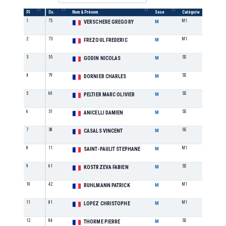
Pl
Do.
Nom & Prénom
Sexe
Catégorie
/cat
1
75
M1
1
VERSCHERE GREGORY
M
2
73
M1
2
FREZOUL FREDERIC
M
3
55
SE
1
GODIN NICOLAS
M
4
79
SE
2
DORNIER CHARLES
M
5
60
SE
3
PELTIER MARC OLIVIER
M
6
31
SE
4
ANICELLI DAMIEN
M
7
38
SE
5
CASALS VINCENT
M
8
11
M1
3
SAINT-PAULIT STEPHANE
M
9
61
SE
6
KOSTRZEVA FABIEN
M
10
42
M1
4
RUHLMANN PATRICK
M
11
81
M1
5
LOPEZ CHRISTOPHE
M
12
84
SE
7
THORME PIERRE
M