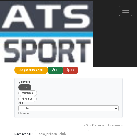
Marathon Vertical du Vignoble
27/10/2019
42KM EN SOLO
XLS
PDF
Signaler une erreur
FILTRER
Tous
Hommes
Femmes
CAT.
83 coureurs
Faites défiler pour voir toutes les colonnes
Rechercher :