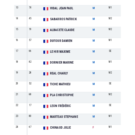
13
74
M1
6
VIDAL JEAN PAUL
M
14
45
M2
1
SABARROS PATRICK
M
15
19
M2
2
ALBACETE CLAUDE
M
16
57
M1
7
DUFOUR DAMIEN
M
17
66
SE
8
LE HIR MAXIME
M
18
82
M1
8
DORNIER MARINE
M
19
28
M2
3
REAL CHARLY
M
20
52
SE
9
TICHE MATHIEU
M
21
68
M2
4
PLA CHRISTOPHE
M
22
17
SE
10
LEON FRÉDÉRIC
M
23
80
M1
9
MARTEAU STEPHANE
M
24
67
M1
1
CHINAUD JULIE
F