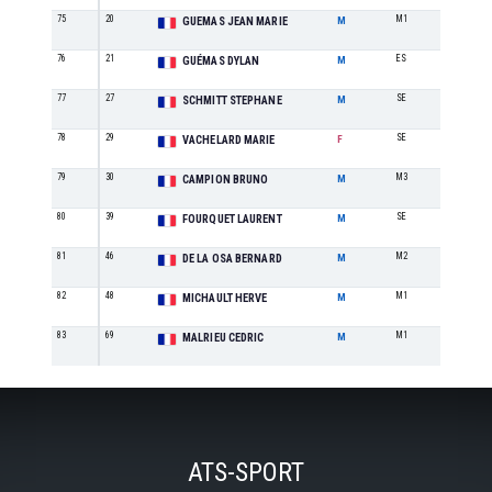
75
20
M1
0
GUEMAS JEAN MARIE
M
76
21
ES
0
GUÉMAS DYLAN
M
77
27
SE
0
SCHMITT STEPHANE
M
78
29
SE
0
VACHELARD MARIE
F
79
30
M3
0
CAMPION BRUNO
M
80
39
SE
0
FOURQUET LAURENT
M
81
46
M2
0
DE LA OSA BERNARD
M
82
48
M1
0
MICHAULT HERVE
M
83
69
M1
0
MALRIEU CEDRIC
M
ATS-SPORT