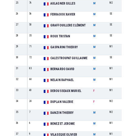
25
76
M2
5
AULAGNER GILLES
M
26
56
SE
11
FERRADOU XAVIER
M
27
50
SE
12
GRAFFOUILLERE CLÉMENT
M
28
35
SE
13
ROUX TRISTAN
M
29
71
M1
10
GASPARINI THIERRY
M
30
72
SE
14
CALESTROUPAT GUILLAUME
M
31
83
M1
11
BERNARDO DAVID
M
32
44
M1
12
NELAIN RAPHAEL
M
33
40
M1
2
DEROUSSEAUX MURIEL
F
34
24
M2
1
DUPLAN VALERIE
F
35
7
M2
6
DANZIN THIERRY
M
36
6
M1
13
BENEZET JEROME
M
37
9
M1
14
VILASEQUE OLIVIER
M