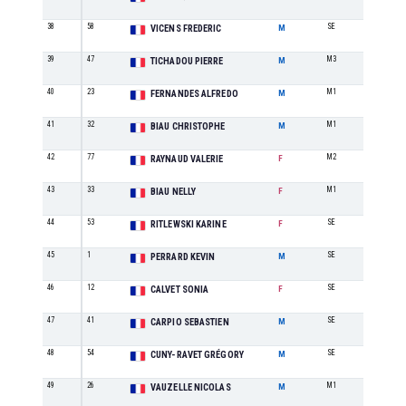
38
58
SE
15
VICENS FREDERIC
M
39
47
M3
1
TICHADOU PIERRE
M
40
23
M1
15
FERNANDES ALFREDO
M
41
32
M1
16
BIAU CHRISTOPHE
M
42
77
M2
2
RAYNAUD VALERIE
F
43
33
M1
3
BIAU NELLY
F
44
53
SE
1
RITLEWSKI KARINE
F
45
1
SE
16
PERRARD KEVIN
M
46
12
SE
2
CALVET SONIA
F
47
41
SE
17
CARPIO SEBASTIEN
M
48
54
SE
18
CUNY-RAVET GRÉGORY
M
49
26
M1
17
VAUZELLE NICOLAS
M