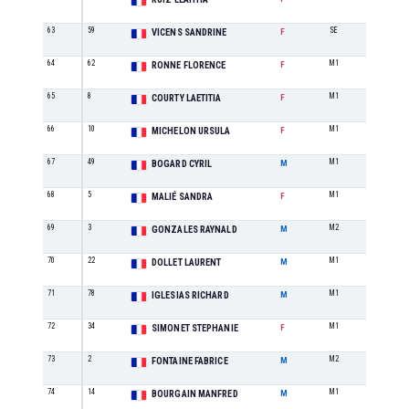
63
59
SE
4
VICENS SANDRINE
F
64
62
M1
7
RONNE FLORENCE
F
65
8
M1
8
COURTY LAETITIA
F
66
10
M1
9
MICHELON URSULA
F
67
49
M1
21
BOGARD CYRIL
M
68
5
M1
10
MALIÉ SANDRA
F
69
3
M2
10
GONZALES RAYNALD
M
70
22
M1
22
DOLLET LAURENT
M
71
78
M1
23
IGLESIAS RICHARD
M
72
34
M1
11
SIMONET STEPHANIE
F
73
2
M2
0
FONTAINE FABRICE
M
74
14
M1
0
BOURGAIN MANFRED
M