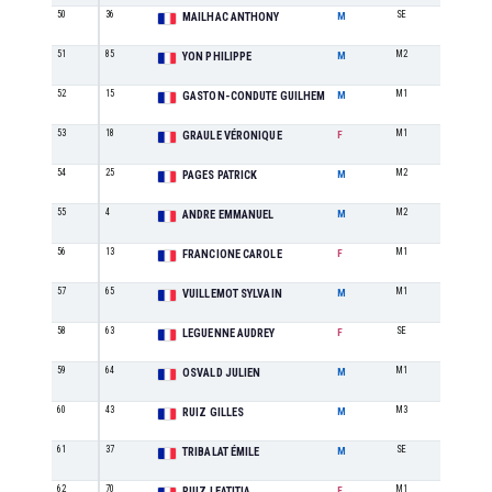
50
36
SE
19
MAILHAC ANTHONY
M
51
85
M2
7
YON PHILIPPE
M
52
15
M1
18
GASTON-CONDUTE GUILHEM
M
53
18
M1
4
GRAULE VÉRONIQUE
F
54
25
M2
8
PAGES PATRICK
M
55
4
M2
9
ANDRE EMMANUEL
M
56
13
M1
5
FRANCIONE CAROLE
F
57
65
M1
19
VUILLEMOT SYLVAIN
M
58
63
SE
3
LEGUENNE AUDREY
F
59
64
M1
20
OSVALD JULIEN
M
60
43
M3
2
RUIZ GILLES
M
61
37
SE
20
TRIBALAT ÉMILE
M
62
70
M1
6
RUIZ LEATITIA
F