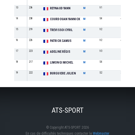
13
236
V1
1
REYNAUD YANN
M
14
238
S4
4
COURDOUAN YANNICK
M
15
219
V2
3
TREVISSOI CYRIL
M
16
226
V2
4
PATRICK CAMUS
M
17
223
V3
3
ADELINE RÉGIS
M
18
217
S4
5
LIMONGI MICHEL
M
19
222
S2
2
BURGUIERE JULIEN
M
ATS-SPORT
© Copyright ATS-SPORT 2026
En cas de difficultés techniques contacter le
Webmaster