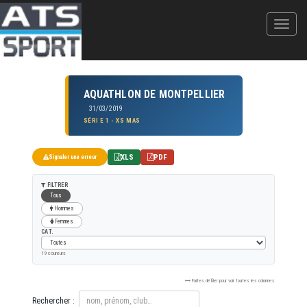
AQUATHLON DE MONTPELLIER
31/03/2019
SÉRI E 1 - XS MAS
XLS
PDF
Signaler une erreur
FILTRER
Tous
Hommes
Femmes
CAT.
19 coureurs
Faites défiler pour voir toutes les colonnes
Rechercher :