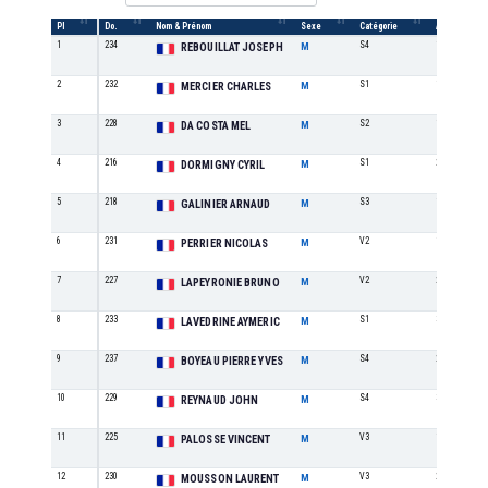
Pl
Do.
Nom & Prénom
Sexe
Catégorie
/cat
1
234
S4
1
REBOUILLAT JOSEPH
M
2
232
S1
1
MERCIER CHARLES
M
3
228
S2
1
DA COSTA MEL
M
4
216
S1
2
DORMIGNY CYRIL
M
5
218
S3
1
GALINIER ARNAUD
M
6
231
V2
1
PERRIER NICOLAS
M
7
227
V2
2
LAPEYRONIE BRUNO
M
8
233
S1
3
LAVEDRINE AYMERIC
M
9
237
S4
2
BOYEAU PIERRE YVES
M
10
229
S4
3
REYNAUD JOHN
M
11
225
V3
1
PALOSSE VINCENT
M
12
230
V3
2
MOUSSON LAURENT
M