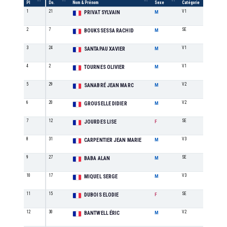
Pl
Do.
Nom & Prénom
Sexe
Catégorie
/cat
1
21
V1
1
PRIVAT SYLVAIN
M
2
7
SE
1
BOUKSSESSA RACHID
M
3
24
V1
2
SANTAPAU XAVIER
M
4
2
V1
3
TOURNES OLIVIER
M
5
29
V2
1
SANABRÉ JEAN MARC
M
6
20
V2
2
GROUSELLE DIDIER
M
7
12
SE
1
JOURDES LISE
F
8
31
V3
1
CARPENTIER JEAN MARIE
M
9
27
SE
2
BABA ALAN
M
10
17
V3
2
MIQUEL SERGE
M
11
15
SE
2
DUBOIS ELODIE
F
12
30
V2
3
BANTWELL ÉRIC
M