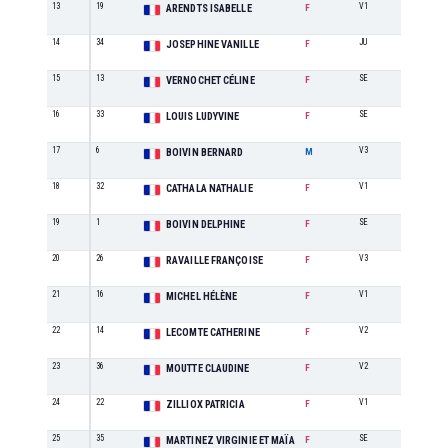
13
19
V1
1
ARENDTS ISABELLE
F
14
34
JU
1
JOSEPHINE VANILLE
F
15
13
SE
3
VERNOCHET CÉLINE
F
16
33
SE
4
LOUIS LUDYVINE
F
17
6
V3
3
BOIVIN BERNARD
M
18
32
V1
2
CATHALA NATHALIE
F
19
1
SE
5
BOIVIN DELPHINE
F
20
26
V3
1
RAVAILLE FRANÇOISE
F
21
16
V1
3
MICHEL HÉLÈNE
F
22
14
V2
1
LECOMTE CATHERINE
F
23
36
V2
2
MOUTTE CLAUDINE
F
24
22
V1
4
ZILLIOX PATRICIA
F
25
35
SE
6
MARTINEZ VIRGINIE ET MAÏA
F