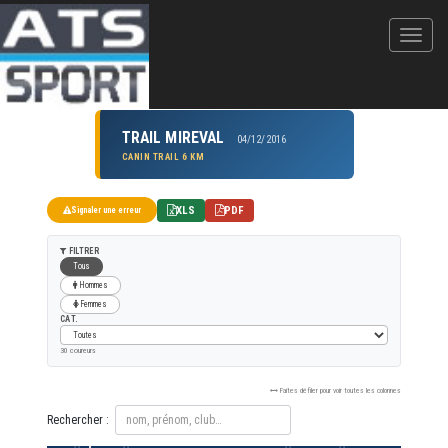
TRAIL MIREVAL
04/12/2016
CANIN TRAIL 6 KM
XLS
PDF
Signaler une erreur
FILTRER
Tous
Hommes
Femmes
CAT.
30 coureurs
Faites défiler pour voir toutes les colonnes
Rechercher :