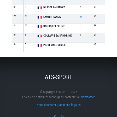
26
11
V1
5
DUSSEL LAURENCE
F
27
10
V1
4
LAUER FRANCK
M
28
23
SE
7
BOUSQUET CELINE
F
29
4
V1
6
COLLAVIZZA SANDRINE
F
30
5
V2
3
PIQUEMALE CECILE
F
ATS-SPORT
© Copyright ATS-SPORT 2026
En cas de difficultés techniques contacter le
Webmaster
Nous contacter
|
Mentions légales