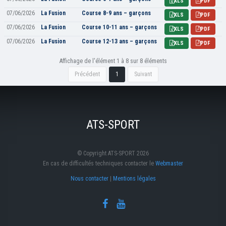
XLS
PDF
07/06/2026
La Fusion
Course 8-9 ans – garçons
XLS
PDF
07/06/2026
La Fusion
Course 10-11 ans – garçons
XLS
PDF
07/06/2026
La Fusion
Course 12-13 ans – garçons
XLS
PDF
Affichage de l'élément 1 à 8 sur 8 éléments
Précédent
1
Suivant
ATS-SPORT
© Copyright ATS-SPORT 2026
En cas de difficultés techniques contacter le
Webmaster
Nous contacter
|
Mentions légales