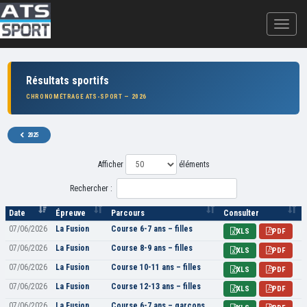
Résultats sportifs
CHRONOMÉTRAGE ATS-SPORT — 2026
2025
Afficher
éléments
Rechercher :
Date
Épreuve
Parcours
Consulter
07/06/2026
La Fusion
Course 6-7 ans – filles
XLS
PDF
07/06/2026
La Fusion
Course 8-9 ans – filles
XLS
PDF
07/06/2026
La Fusion
Course 10-11 ans – filles
XLS
PDF
07/06/2026
La Fusion
Course 12-13 ans – filles
XLS
PDF
07/06/2026
La Fusion
Course 6-7 ans – garçons