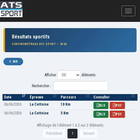
Résultats sportifs
CHRONOMÉTRAGE ATS-SPORT — 2026
2025
Afficher
éléments
Rechercher :
Date
Épreuve
Parcours
Consulter
06/06/2026
La Cettoise
10 Km
XLS
PDF
06/06/2026
La Cettoise
5 Km
XLS
PDF
Affichage de l'élément 1 à 2 sur 2 éléments
Précédent
1
Suivant