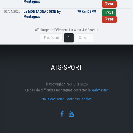
Montagnac
PDF
06/04/2025
La MONTAGNACOISE by
79 Km DEFW
XLS
Montagnac
PDF
Affichage de l'élément 1 à 4 sur 4 éléments
Précédent
1
Suivant
ATS-SPORT
© Copyright ATS-SPORT 2026
En cas de difficultés techniques contacter le
Webmaster
Nous contacter
|
Mentions légales