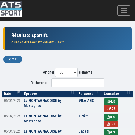
Résultats sportifs
CHRONOMÉTRAGE ATS-SPORT — 2026
2025
Afficher
éléments
Rechercher :
Date
Épreuve
Parcours
Consulter
06/04/2025
La MONTAGNACOISE by
79km ABC
XLS
Montagnac
PDF
06/04/2025
La MONTAGNACOISE by
119km
XLS
Montagnac
PDF
06/04/2025
La MONTAGNACOISE by
Cadets
XLS