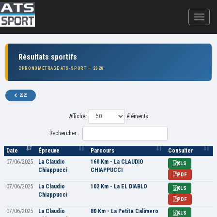
Résultats sportifs
CHRONOMÉTRAGE ATS-SPORT — 2026
2025
Afficher
éléments
Rechercher :
Date
Épreuve
Parcours
Consulter
07/06/2025
La Claudio
160 Km - La CLAUDIO
XLS
Chiappucci
CHIAPPUCCI
PDF
07/06/2025
La Claudio
102 Km - La EL DIABLO
XLS
Chiappucci
PDF
07/06/2025
La Claudio
80 Km - La Petite Calimero
XLS