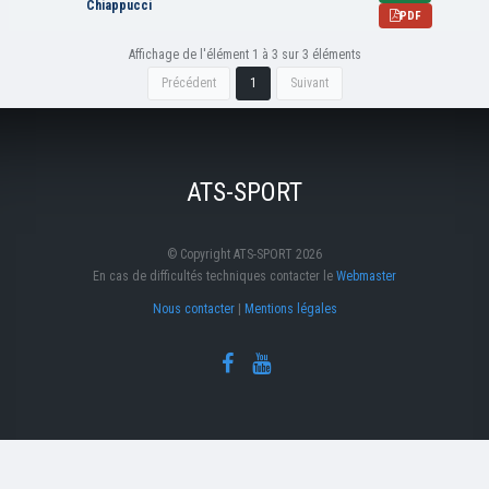
Chiappucci
PDF
Affichage de l'élément 1 à 3 sur 3 éléments
Précédent
1
Suivant
ATS-SPORT
© Copyright ATS-SPORT 2026
En cas de difficultés techniques contacter le
Webmaster
Nous contacter
|
Mentions légales