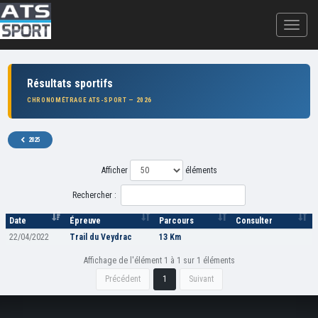
Résultats sportifs
CHRONOMÉTRAGE ATS-SPORT — 2026
2025
Afficher
éléments
Rechercher :
Date
Épreuve
Parcours
Consulter
22/04/2022
Trail du Veydrac
13 Km
Affichage de l'élément 1 à 1 sur 1 éléments
Précédent
1
Suivant