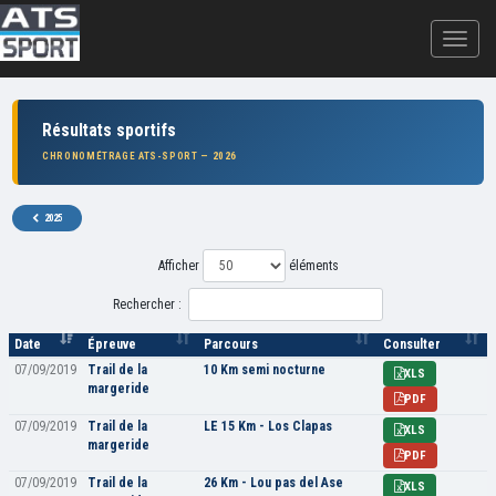
Résultats sportifs
CHRONOMÉTRAGE ATS-SPORT — 2026
2025
Afficher
éléments
Rechercher :
Date
Épreuve
Parcours
Consulter
07/09/2019
Trail de la
10 Km semi nocturne
XLS
margeride
PDF
07/09/2019
Trail de la
LE 15 Km - Los Clapas
XLS
margeride
PDF
07/09/2019
Trail de la
26 Km - Lou pas del Ase
XLS