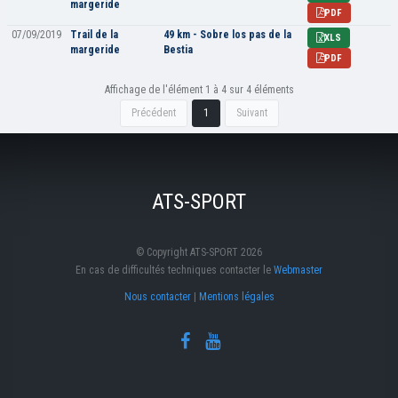
margeride
PDF
07/09/2019
Trail de la
49 km - Sobre los pas de la
XLS
margeride
Bestia
PDF
Affichage de l'élément 1 à 4 sur 4 éléments
Précédent
1
Suivant
ATS-SPORT
© Copyright ATS-SPORT 2026
En cas de difficultés techniques contacter le
Webmaster
Nous contacter
|
Mentions légales