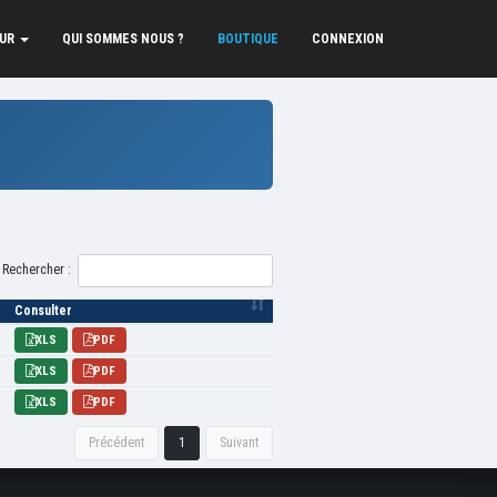
EUR
QUI SOMMES NOUS ?
BOUTIQUE
CONNEXION
Rechercher :
Consulter
XLS
PDF
XLS
PDF
XLS
PDF
Précédent
1
Suivant