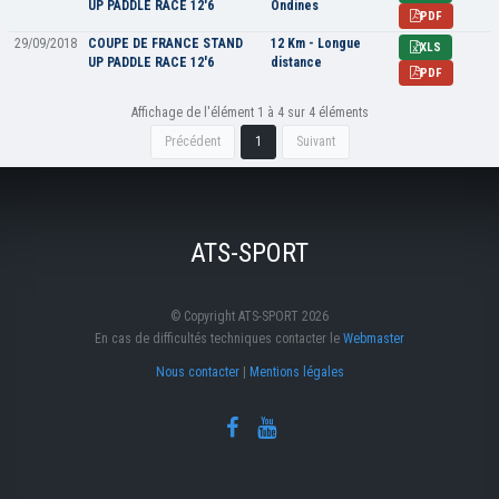
UP PADDLE RACE 12'6
Ondines
PDF
29/09/2018
COUPE DE FRANCE STAND
12 Km - Longue
XLS
UP PADDLE RACE 12'6
distance
PDF
Affichage de l'élément 1 à 4 sur 4 éléments
Précédent
1
Suivant
ATS-SPORT
© Copyright ATS-SPORT 2026
En cas de difficultés techniques contacter le
Webmaster
Nous contacter
|
Mentions légales