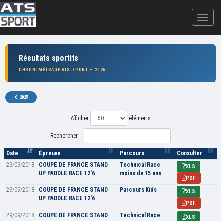
Résultats sportifs
CHRONOMÉTRAGE ATS-SPORT — 2026
2025
Afficher
éléments
Rechercher :
Date
Épreuve
Parcours
Consulter
29/09/2018
COUPE DE FRANCE STAND
Technical Race
XLS
UP PADDLE RACE 12'6
moins de 15 ans
PDF
29/09/2018
COUPE DE FRANCE STAND
Parcours Kids
XLS
UP PADDLE RACE 12'6
PDF
29/09/2018
COUPE DE FRANCE STAND
Technical Race
XLS