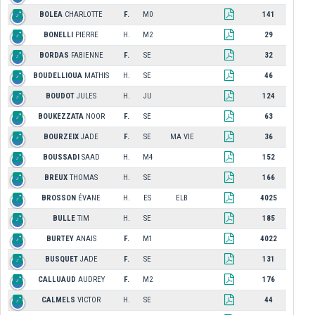
BOLEA
CHARLOTTE
F.
M0
141
BONELLI
PIERRE
H.
M2
29
BORDAS
FABIENNE
F.
SE
32
BOUDELLIOUA
MATHIS
H.
SE
46
BOUDOT
JULES
H.
JU
124
BOUKEZZATA
NOOR
F.
SE
63
BOURZEIX
JADE
F.
SE
MA VIE
36
BOUSSADI
SAAD
H.
M4
152
BREUX
THOMAS
H.
SE
166
BROSSON
ÉVANE
H.
ES
ELB
4025
BULLE
TIM
H.
SE
185
BURTEY
ANAIS
F.
M1
4022
BUSQUET
JADE
F.
SE
131
CALLUAUD
AUDREY
F.
M2
176
CALMELS
VICTOR
H.
SE
44