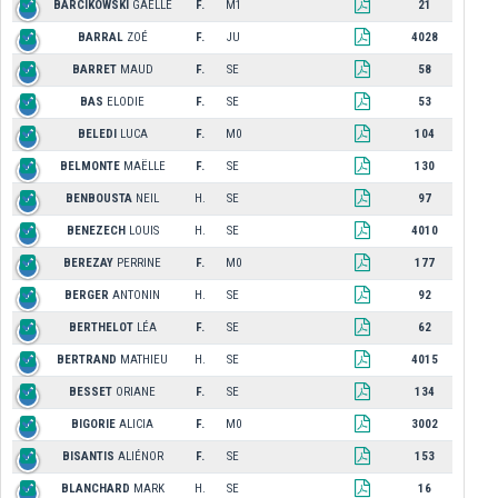
BARCIKOWSKI
GAELLE
F.
M1
21
BARRAL
ZOÉ
F.
JU
4028
BARRET
MAUD
F.
SE
58
BAS
ELODIE
F.
SE
53
BELEDI
LUCA
F.
M0
104
BELMONTE
MAËLLE
F.
SE
130
BENBOUSTA
NEIL
H.
SE
97
BENEZECH
LOUIS
H.
SE
4010
BEREZAY
PERRINE
F.
M0
177
BERGER
ANTONIN
H.
SE
92
BERTHELOT
LÉA
F.
SE
62
BERTRAND
MATHIEU
H.
SE
4015
BESSET
ORIANE
F.
SE
134
BIGORIE
ALICIA
F.
M0
3002
BISANTIS
ALIÉNOR
F.
SE
153
BLANCHARD
MARK
H.
SE
16