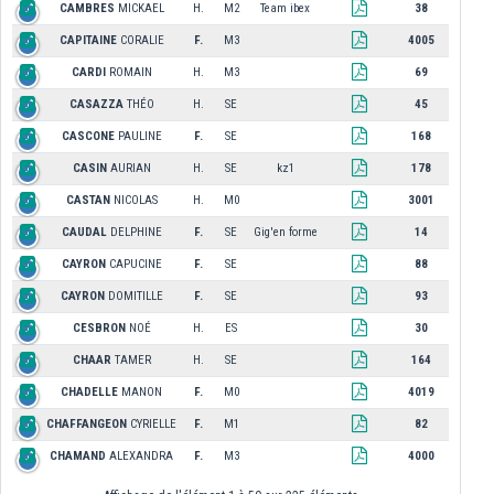
CAMBRES
MICKAEL
H.
M2
Team ibex
38
CAPITAINE
CORALIE
F.
M3
4005
CARDI
ROMAIN
H.
M3
69
CASAZZA
THÉO
H.
SE
45
CASCONE
PAULINE
F.
SE
168
CASIN
AURIAN
H.
SE
kz1
178
CASTAN
NICOLAS
H.
M0
3001
CAUDAL
DELPHINE
F.
SE
Gig'en forme
14
CAYRON
CAPUCINE
F.
SE
88
CAYRON
DOMITILLE
F.
SE
93
CESBRON
NOÉ
H.
ES
30
CHAAR
TAMER
H.
SE
164
CHADELLE
MANON
F.
M0
4019
CHAFFANGEON
CYRIELLE
F.
M1
82
CHAMAND
ALEXANDRA
F.
M3
4000