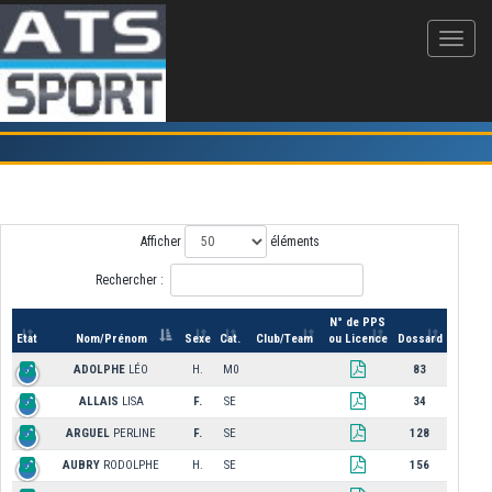
Inscription sur l'épreuve 20 km de MONTPELLIER
Afficher
éléments
Rechercher :
N° de PPS
Etat
Nom/Prénom
Sexe
Cat.
Club/Team
ou Licence
Dossard
ADOLPHE
LÉO
H.
M0
83
ALLAIS
LISA
F.
SE
34
ARGUEL
PERLINE
F.
SE
128
AUBRY
RODOLPHE
H.
SE
156