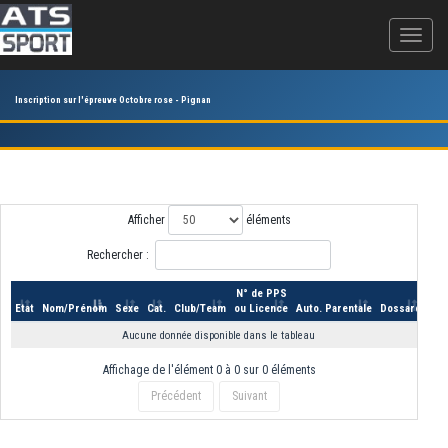
Inscription sur l'épreuve Octobre rose - Pignan
Afficher
éléments
Rechercher :
N° de PPS
Etat
Nom/Prénom
Sexe
Cat.
Club/Team
ou Licence
Auto. Parentale
Dossard
Aucune donnée disponible dans le tableau
Affichage de l'élément 0 à 0 sur 0 éléments
Précédent
Suivant