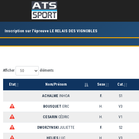
Inscription sur l'épreuve LE RELAIS DES VIGNOBLES
Afficher
éléments
Etat
Nom/Prénom
Sexe
Cat.
ACHALME
INHOA
F.
S1
BOUSQUET
ERIC
H.
V3
CESARIN
CÉDRIC
H.
V1
DWORZYNSKI
JULIETTE
F.
S2
HELIES
LUC
H.
V3