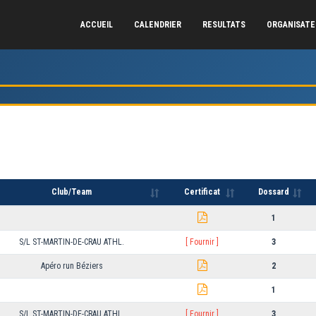
ACCUEIL
CALENDRIER
RESULTATS
ORGANISAT
Club/Team
Certificat
Dossard
1
S/L ST-MARTIN-DE-CRAU ATHL.
[ Fournir ]
3
Apéro run Béziers
2
1
S/L ST-MARTIN-DE-CRAU ATHL.
[ Fournir ]
3