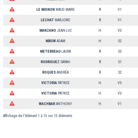
LE MIGNON
MAUD MARIE
F.
V1
LECHAT
MARJORIE
F.
V1
MANZANO
JEAN-LUC
H.
V3
MBOW
ADAM
H.
S2
METERREAU
LAURA
F.
S3
RODRIGUEZ
SARAH
F.
S1
ROQUES
ANDRÉA
F.
S2
VICTORIA
PATRICE
H.
V3
VICTORIA
PATRICE
H.
V3
WACHBAR
ANTHONY
H.
V1
Affichage de l'élément 1 à 15 sur 15 éléments