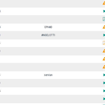
4
4
EPHAD
3
ANGELOTTI
5
3
U
5
servian
3
6