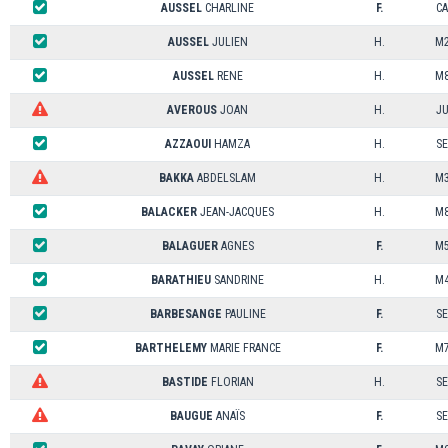
AUSSEL
CHARLINE
F.
CA
AUSSEL
JULIEN
H.
M
AUSSEL
RENE
H.
M
AVEROUS
JOAN
H.
J
AZZAOUI
HAMZA
H.
SE
BAKKA
ABDELSLAM
H.
M
BALACKER
JEAN-JACQUES
H.
M
BALAGUER
AGNES
F.
M
BARATHIEU
SANDRINE
H.
M
BARBESANGE
PAULINE
F.
SE
BARTHELEMY
MARIE FRANCE
F.
M
BASTIDE
FLORIAN
H.
SE
BAUGUE
ANAÏS
F.
SE