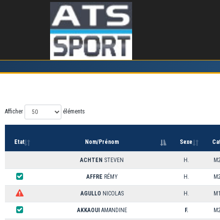
Inscription sur l'épreuve Les Foulées de la Lène
Afficher
éléments
Etat
Nom/Prénom
Sexe
Cat
ACHTEN
STEVEN
H.
M
AFFRE
RÉMY
H.
M
AGULLO
NICOLAS
H.
M
AKKAOUI
AMANDINE
F.
M