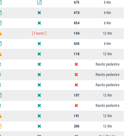
675
6 Km
674
6 Km
654
6 Km
[ Fournir ]
104
12 Km
630
6 Km
118
12 Km
Rando pedestre
Rando pedestre
Rando pedestre
107
12 Km
Rando pedestre
191
12 Km
206
12 Km