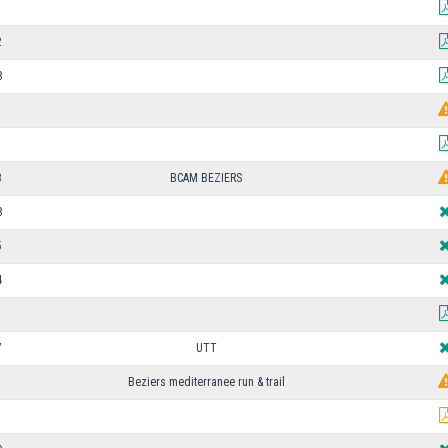
2
8
U
3
BCAM BEZIERS
8
5
4
7
UTT
Beziers mediterranee run & trail