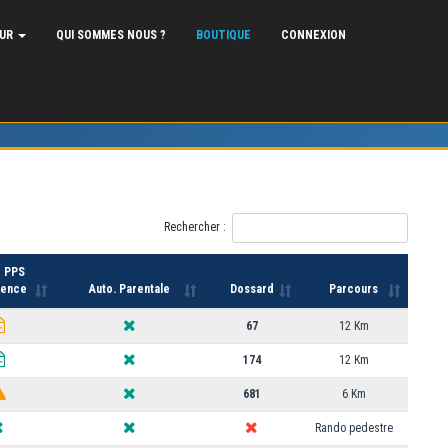
EUR
QUI SOMMES NOUS ?
BOUTIQUE
CONNEXION
Rechercher :
e PPS
cence
Auto. Parentale
Dossard
Parcours
67
12 Km
174
12 Km
681
6 Km
Rando pedestre