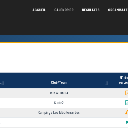
ACCUEIL
CALENDRIER
RESULTATS
ORGANISAT
N° d
.
Club/Team
ou Li
2
Run & Fun 34
2
Stade2
1
Campings Les Méditerranées
2