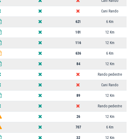
Cani Rando
Cani Rando
621
6 Km
101
12 Km
116
12 Km
636
6 Km
84
12 Km
Rando pedestre
Cani Rando
89
12 Km
Rando pedestre
26
12 Km
707
6 Km
32
12 Km