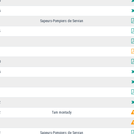
0
6
Sapeurs-Pompiers de Servian
5
0
6
2
2
Tam montady
2
Sapeurs-Pompiers de Servian