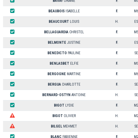
BAVAY
ORIANE
F.
M
BEAUBOIS
ISABELLE
F.
M
BEAUCOURT
LOUIS
H.
ES
BELLAGUARDIA
CHRISTEL
F.
M
BELMONTE
JUSTINE
F.
ES
BENEDICTO
PAULINE
F.
SE
BENLASBET
ELFIE
F.
M
BERGOGNE
MARTINE
F.
M
BERGUA
CHARLOTTE
F.
SE
BERNARD-OSTYN
ANTOINE
H.
SE
BIGOT
LYDIE
F.
M
BIGOT
OLIVIER
H.
M
BILGEL
MEHMET
H.
SE
BLANC
FABIENNE
F.
M