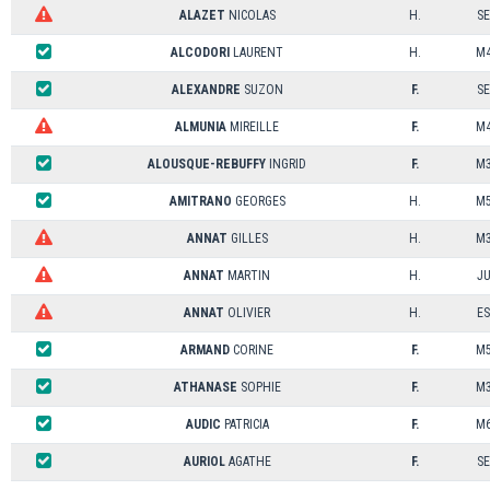
ALAZET
NICOLAS
H.
SE
ALCODORI
LAURENT
H.
M
ALEXANDRE
SUZON
F.
SE
ALMUNIA
MIREILLE
F.
M
ALOUSQUE-REBUFFY
INGRID
F.
M
AMITRANO
GEORGES
H.
M
ANNAT
GILLES
H.
M
ANNAT
MARTIN
H.
J
ANNAT
OLIVIER
H.
ES
ARMAND
CORINE
F.
M
ATHANASE
SOPHIE
F.
M
AUDIC
PATRICIA
F.
M
AURIOL
AGATHE
F.
SE