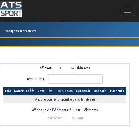
Inscription sur l'épreuve
Afficher
éléments
Rechercher :
Etat
Nom/Prénom
Sexe
Cat.
Club/Team
Certificat
Dossard
Parcours
Aucune donnée disponible dans le tableau
Affichage de l'élément 0 à 0 sur 0 éléments
Précédent
Suivant