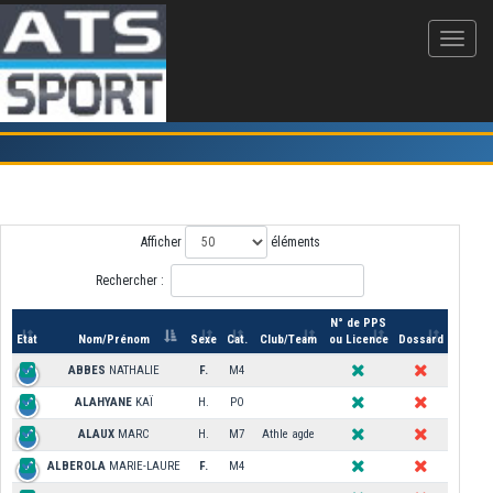
Inscription sur l'épreuve Foulées Solidaires - ESPOIR POUR LUCA - Agde
Afficher
éléments
Rechercher :
N° de PPS
Etat
Nom/Prénom
Sexe
Cat.
Club/Team
ou Licence
Dossard
ABBES
NATHALIE
F.
M4
ALAHYANE
KAÏ
H.
PO
ALAUX
MARC
H.
M7
Athle agde
ALBEROLA
MARIE-LAURE
F.
M4