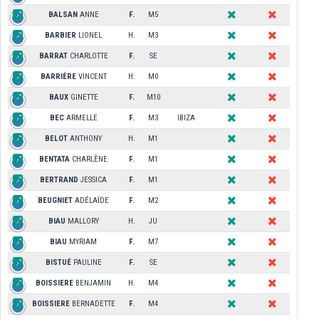
BALSAN
ANNE
F.
M5
BARBIER
LIONEL
H.
M3
BARRAT
CHARLOTTE
F.
SE
BARRIÈRE
VINCENT
H.
M0
BAUX
GINETTE
F.
M10
BEC
ARMELLE
F.
M3
IBIZA
BELOT
ANTHONY
H.
M1
BENTATA
CHARLÈNE
F.
M1
BERTRAND
JESSICA
F.
M1
BEUGNIET
ADÉLAÏDE
F.
M2
BIAU
MALLORY
H.
JU
BIAU
MYRIAM
F.
M7
BISTUÉ
PAULINE
F.
SE
BOISSIERE
BENJAMIN
H.
M4
BOISSIERE
BERNADETTE
F.
M4