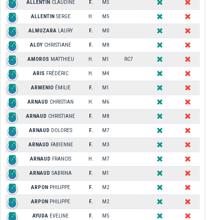
ALLENTIN
CLAUDINE
F.
M5
ALLENTIN
SERGE
H.
M5
ALMUZARA
LAURY
F.
M0
ALOY
CHRISTIANE
F.
M8
AMOROS
MATTHIEU
H.
M1
RC7
ARIS
FRÉDÉRIC
H.
M4
ARMENIO
ÉMILIE
F.
M1
ARNAUD
CHRISTIAN
H.
M6
ARNAUD
CHRISTIANE
F.
M8
ARNAUD
DOLORES
F.
M7
ARNAUD
FABIENNE
F.
M3
ARNAUD
FRANCIS
H.
M7
ARNAUD
SABRINA
F.
M1
ARPON
PHILIPPE
F.
M2
ARPON
PHILIPPE
F.
M2
AYUDA
EVELINE
F.
M5