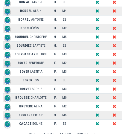
BON
ALEXANDRE
H.
SE
BORREL
ALAIN
H.
M4
BORREL
ANTOINE
H.
ES
BOSC
JÉRÔME
H.
M2
BOURDEL
CHRISTOPHE
H.
M5
BOURDIEC
BAPTISTE
H.
ES
BOURJADE ARIS
LUCIE
F.
M3
BOYER
BENEDICTE
F.
M2
BOYER
LAETITIA
F.
M3
BOYER
TOM
H.
BE
BREVET
SOPHIE
F.
M3
BROUSSE
CHARLOTTE
F.
M0
BRUYERE
ALINA
F.
M2
BRUYERE
PIERRE
H.
M5
CACACE
EOLINE
F.
ES